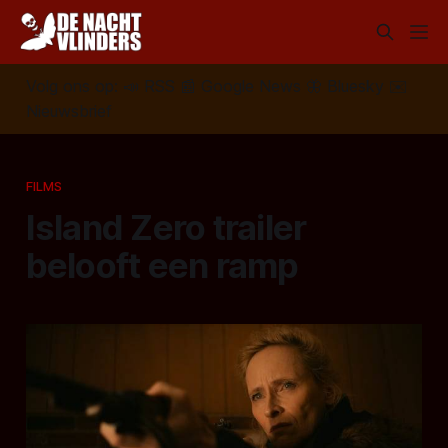
Volg ons op:
📣
RSS
📰
Google News
🦋
Bluesky
✉️
Nieuwsbrief
FILMS
Island Zero trailer
belooft een ramp