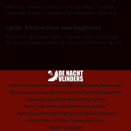
Herfstdip? Ideaal moment om één van deze 7 duistere
Nederlandse series te bingen! Bij nederhorror denk je al
snel aan horrorfilms, waarschijnlijk specifiek aan De Lift,
Door Frank Mulder
Amsterdamned of The Johnsons. Maar Nederlandse horror
Lijstje: 5 horrorfilms voor beginners
is niet beperkt tot films. Hier een aantal Nederlandse tv-
series uit het duistere of horrorgenre. Als
Wil je jouw gruwelijke hobby dolgraag delen met mensen
die een aardappelschilmes al eng vinden? Probeer ze eens
op te warmen met een instapmodel horrorfilm.
Door Marloes Keeris, Gerben Prins
Colofon
Vacatures
Contact
RSS Feed
Bluesky
Mastodon
Shop
Steam
Instagram
Activiteiten
Boeken
Bordspellen
Comics
Gadget
Horrortips
Infographics
Korte Horrorverhalen
Korte Horrorfilms
Lokaal Spookverhaal
Premium artikelen
Columns
Horrorfilms 2026
No Geeks, No Glory
Werkt op
Ghost