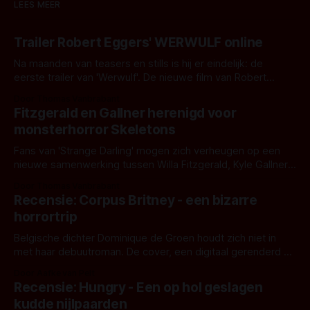
LEES MEER
Trailer Robert Eggers' WERWULF online
Na maanden van teasers en stills is hij er eindelijk: de
eerste trailer van 'Werwulf'. De nieuwe film van Robert
Eggers toont - zoals we van hem kennen - een rauwe en
Door Thomas Vanbrabant
kille stijl vol folklore en mythe. Het topic deze keer is (kon
Fitzgerald en Gallner herenigd voor
het het al raden?)... de weerwolf. Kijk je mee?
monsterhorror Skeletons
Fans van 'Strange Darling' mogen zich verheugen op een
nieuwe samenwerking tussen Willa Fitzgerald, Kyle Gallner
en regisseur J.T. Mollner. Binnenkort zijn ze te zien in
Door Thomas Vanbrabant
'Skeletons', een nieuwe creature feature waarvoor de
Recensie: Corpus Britney - een bizarre
opnames zijn gestart in Australië.
horrortrip
Belgische dichter Dominique de Groen houdt zich niet in
met haar debuutroman. De cover, een digitaal gerenderd en
bizar muterend lichaam tegen een pastelroze- en blauwe
Door Aafke van Pelt
achtergrond, belooft iets kleurrijks maar onheilspellends,
Recensie: Hungry - Een op hol geslagen
iets ongrijpbaars. En dat maakt De Groen met ieder woord
kudde nijlpaarden
waar.