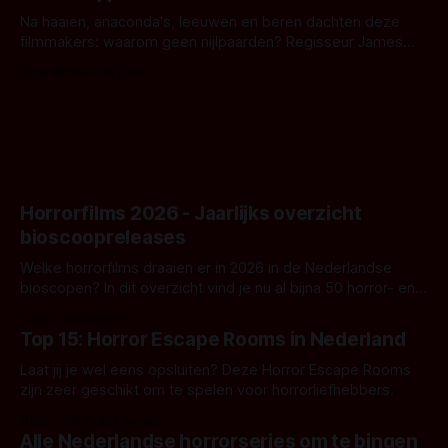
Na haaien, anaconda's, leeuwen en beren dachten deze
filmmakers: waarom geen nijlpaarden? Regisseur James
Nunn doet het gewoon en aan ons om te oordelen of dat
Door Michel van Dam
goed uitpakt met Hungry of niet.
Horrorfilms 2026 - Jaarlijks overzicht
bioscoopreleases
Welke horrorfilms draaien er in 2026 in de Nederlandse
bioscopen? In dit overzicht vind je nu al bijna 50 horror- en
aanverwante films.
Door Frank Mulder
Top 15: Horror Escape Rooms in Nederland
Laat jij je wel eens opsluiten? Deze Horror Escape Rooms
zijn zeer geschikt om te spelen voor horrorliefhebbers.
Door Janita van Leeuwen
Alle Nederlandse horrorseries om te bingen