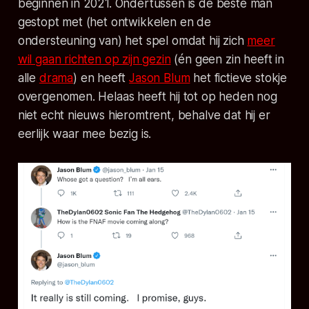
beginnen in 2021. Ondertussen is de beste man
gestopt met (het ontwikkelen en de
ondersteuning van) het spel omdat hij zich
meer
wil gaan richten op zijn gezin
(én geen zin heeft in
alle
drama
) en heeft
Jason Blum
het fictieve stokje
overgenomen. Helaas heeft hij tot op heden nog
niet echt nieuws hieromtrent, behalve dat hij er
eerlijk waar mee bezig is.