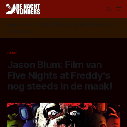
Volg ons op:
📣
RSS
📰
Google News
🦋
Bluesky
✉️
Nieuwsbrief
FILMS
Jason Blum: Film van
Five Nights at Freddy's
nog steeds in de maak!