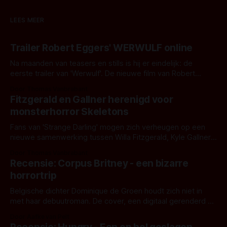
LEES MEER
Trailer Robert Eggers' WERWULF online
Na maanden van teasers en stills is hij er eindelijk: de
eerste trailer van 'Werwulf'. De nieuwe film van Robert
Eggers toont - zoals we van hem kennen - een rauwe en
Door Thomas Vanbrabant
kille stijl vol folklore en mythe. Het topic deze keer is (kon
Fitzgerald en Gallner herenigd voor
het het al raden?)... de weerwolf. Kijk je mee?
monsterhorror Skeletons
Fans van 'Strange Darling' mogen zich verheugen op een
nieuwe samenwerking tussen Willa Fitzgerald, Kyle Gallner
en regisseur J.T. Mollner. Binnenkort zijn ze te zien in
Door Thomas Vanbrabant
'Skeletons', een nieuwe creature feature waarvoor de
Recensie: Corpus Britney - een bizarre
opnames zijn gestart in Australië.
horrortrip
Belgische dichter Dominique de Groen houdt zich niet in
met haar debuutroman. De cover, een digitaal gerenderd en
bizar muterend lichaam tegen een pastelroze- en blauwe
Door Aafke van Pelt
achtergrond, belooft iets kleurrijks maar onheilspellends,