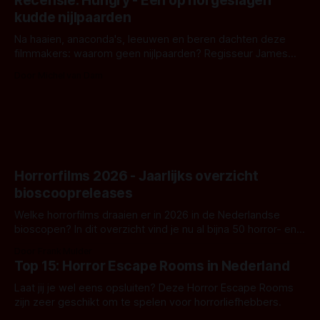
Recensie: Hungry - Een op hol geslagen
iets ongrijpbaars. En dat maakt De Groen met ieder woord
kudde nijlpaarden
waar.
Na haaien, anaconda's, leeuwen en beren dachten deze
filmmakers: waarom geen nijlpaarden? Regisseur James
Nunn doet het gewoon en aan ons om te oordelen of dat
Door Michel van Dam
goed uitpakt met Hungry of niet.
Horrorfilms 2026 - Jaarlijks overzicht
bioscoopreleases
Welke horrorfilms draaien er in 2026 in de Nederlandse
bioscopen? In dit overzicht vind je nu al bijna 50 horror- en
aanverwante films.
Door Frank Mulder
Top 15: Horror Escape Rooms in Nederland
Laat jij je wel eens opsluiten? Deze Horror Escape Rooms
zijn zeer geschikt om te spelen voor horrorliefhebbers.