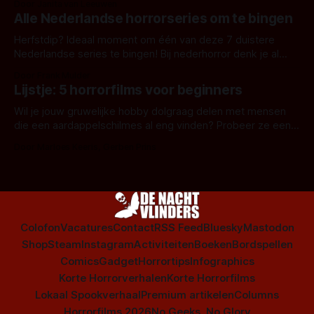
Door Janita van Leeuwen
Alle Nederlandse horrorseries om te bingen
Herfstdip? Ideaal moment om één van deze 7 duistere
Nederlandse series te bingen! Bij nederhorror denk je al
snel aan horrorfilms, waarschijnlijk specifiek aan De Lift,
Door Frank Mulder
Amsterdamned of The Johnsons. Maar Nederlandse horror
Lijstje: 5 horrorfilms voor beginners
is niet beperkt tot films. Hier een aantal Nederlandse tv-
series uit het duistere of horrorgenre. Als
Wil je jouw gruwelijke hobby dolgraag delen met mensen
die een aardappelschilmes al eng vinden? Probeer ze eens
op te warmen met een instapmodel horrorfilm.
Door Marloes Keeris, Gerben Prins
Colofon
Vacatures
Contact
RSS Feed
Bluesky
Mastodon
Shop
Steam
Instagram
Activiteiten
Boeken
Bordspellen
Comics
Gadget
Horrortips
Infographics
Korte Horrorverhalen
Korte Horrorfilms
Lokaal Spookverhaal
Premium artikelen
Columns
Horrorfilms 2026
No Geeks, No Glory