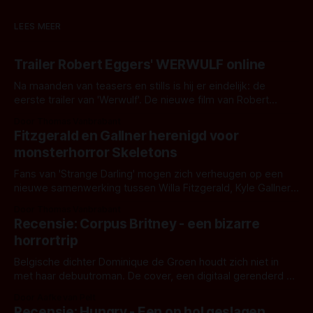
LEES MEER
Trailer Robert Eggers' WERWULF online
Na maanden van teasers en stills is hij er eindelijk: de
eerste trailer van 'Werwulf'. De nieuwe film van Robert
Eggers toont - zoals we van hem kennen - een rauwe en
Door Thomas Vanbrabant
kille stijl vol folklore en mythe. Het topic deze keer is (kon
Fitzgerald en Gallner herenigd voor
het het al raden?)... de weerwolf. Kijk je mee?
monsterhorror Skeletons
Fans van 'Strange Darling' mogen zich verheugen op een
nieuwe samenwerking tussen Willa Fitzgerald, Kyle Gallner
en regisseur J.T. Mollner. Binnenkort zijn ze te zien in
Door Thomas Vanbrabant
'Skeletons', een nieuwe creature feature waarvoor de
Recensie: Corpus Britney - een bizarre
opnames zijn gestart in Australië.
horrortrip
Belgische dichter Dominique de Groen houdt zich niet in
met haar debuutroman. De cover, een digitaal gerenderd en
bizar muterend lichaam tegen een pastelroze- en blauwe
Door Aafke van Pelt
achtergrond, belooft iets kleurrijks maar onheilspellends,
Recensie: Hungry - Een op hol geslagen