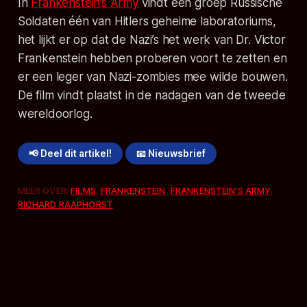
In
Frankenstein’s Army
vindt een groep Russische
Soldaten één van Hitlers geheime laboratoriums,
het lijkt er op dat de Nazi’s het werk van Dr. Victor
Frankenstein hebben proberen voort te zetten en
er een leger van Nazi-zombies mee wilde bouwen.
De film vindt plaatst in de nadagen van de tweede
wereldoorlog.
📢 Deel dit artikel!
📧 Nieuwsbrief
MEER OVER:
FILMS
,
FRANKENSTEIN
,
FRANKENSTEIN'S ARMY
,
RICHARD RAAPHORST