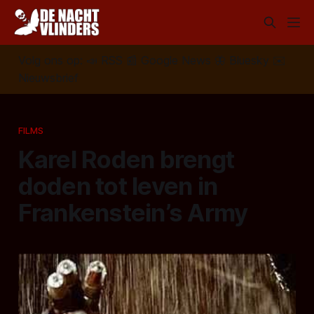
Volg ons op:
📣
RSS
📰
Google News
🦋
Bluesky
✉️
Nieuwsbrief
FILMS
Karel Roden brengt
doden tot leven in
Frankenstein’s Army