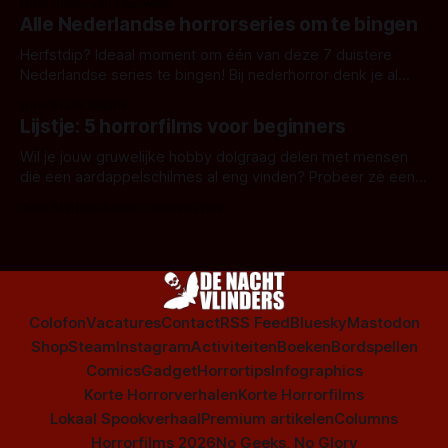
Door Janita van Leeuwen
Alle Nederlandse horrorseries om te bingen
Herfstdip? Ideaal moment om één van deze 7 duistere
Nederlandse series te bingen! Bij nederhorror denk je al
snel aan horrorfilms, waarschijnlijk specifiek aan De Lift,
Door Frank Mulder
Amsterdamned of The Johnsons. Maar Nederlandse horror
Lijstje: 5 horrorfilms voor beginners
is niet beperkt tot films. Hier een aantal Nederlandse tv-
series uit het duistere of horrorgenre. Als
Wil je jouw gruwelijke hobby dolgraag delen met mensen
die een aardappelschilmes al eng vinden? Probeer ze eens
op te warmen met een instapmodel horrorfilm.
Door Marloes Keeris, Gerben Prins
Colofon
Vacatures
Contact
RSS Feed
Bluesky
Mastodon
Shop
Steam
Instagram
Activiteiten
Boeken
Bordspellen
Comics
Gadget
Horrortips
Infographics
Korte Horrorverhalen
Korte Horrorfilms
Lokaal Spookverhaal
Premium artikelen
Columns
Horrorfilms 2026
No Geeks, No Glory