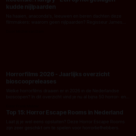
iets ongrijpbaars. En dat maakt De Groen met ieder woord
kudde nijlpaarden
waar.
Na haaien, anaconda's, leeuwen en beren dachten deze
filmmakers: waarom geen nijlpaarden? Regisseur James
Nunn doet het gewoon en aan ons om te oordelen of dat
Door Michel van Dam
goed uitpakt met Hungry of niet.
Horrorfilms 2026 - Jaarlijks overzicht
bioscoopreleases
Welke horrorfilms draaien er in 2026 in de Nederlandse
bioscopen? In dit overzicht vind je nu al bijna 50 horror- en
aanverwante films.
Door Frank Mulder
Top 15: Horror Escape Rooms in Nederland
Laat jij je wel eens opsluiten? Deze Horror Escape Rooms
zijn zeer geschikt om te spelen voor horrorliefhebbers.