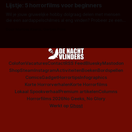
Amsterdamned of The Johnsons. Maar Nederlandse horror
Lijstje: 5 horrorfilms voor beginners
is niet beperkt tot films. Hier een aantal Nederlandse tv-
series uit het duistere of horrorgenre. Als
Wil je jouw gruwelijke hobby dolgraag delen met mensen
die een aardappelschilmes al eng vinden? Probeer ze eens
op te warmen met een instapmodel horrorfilm.
Door Marloes Keeris, Gerben Prins
Colofon
Vacatures
Contact
RSS Feed
Bluesky
Mastodon
Shop
Steam
Instagram
Activiteiten
Boeken
Bordspellen
Comics
Gadget
Horrortips
Infographics
Korte Horrorverhalen
Korte Horrorfilms
Lokaal Spookverhaal
Premium artikelen
Columns
Horrorfilms 2026
No Geeks, No Glory
Werkt op
Ghost