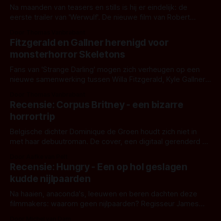
Na maanden van teasers en stills is hij er eindelijk: de
eerste trailer van 'Werwulf'. De nieuwe film van Robert
Eggers toont - zoals we van hem kennen - een rauwe en
Door Thomas Vanbrabant
kille stijl vol folklore en mythe. Het topic deze keer is (kon
Fitzgerald en Gallner herenigd voor
het het al raden?)... de weerwolf. Kijk je mee?
monsterhorror Skeletons
Fans van 'Strange Darling' mogen zich verheugen op een
nieuwe samenwerking tussen Willa Fitzgerald, Kyle Gallner
en regisseur J.T. Mollner. Binnenkort zijn ze te zien in
Door Thomas Vanbrabant
'Skeletons', een nieuwe creature feature waarvoor de
Recensie: Corpus Britney - een bizarre
opnames zijn gestart in Australië.
horrortrip
Belgische dichter Dominique de Groen houdt zich niet in
met haar debuutroman. De cover, een digitaal gerenderd en
bizar muterend lichaam tegen een pastelroze- en blauwe
Door Aafke van Pelt
achtergrond, belooft iets kleurrijks maar onheilspellends,
Recensie: Hungry - Een op hol geslagen
iets ongrijpbaars. En dat maakt De Groen met ieder woord
kudde nijlpaarden
waar.
Na haaien, anaconda's, leeuwen en beren dachten deze
filmmakers: waarom geen nijlpaarden? Regisseur James
Nunn doet het gewoon en aan ons om te oordelen of dat
Door Michel van Dam