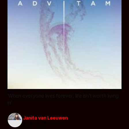
‘When everyone lives forever, life isn’t worth living
in’
Janita van Leeuwen
01 okt. 2018