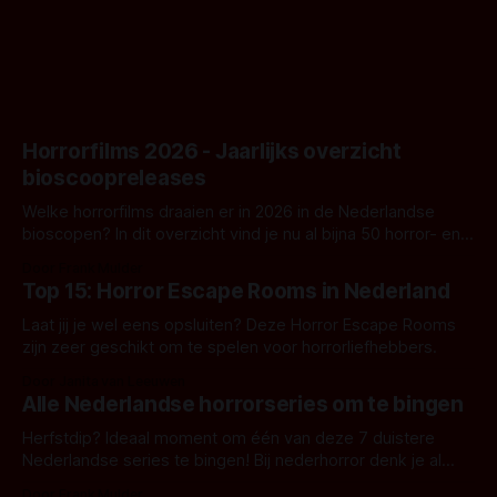
goed uitpakt met Hungry of niet.
Horrorfilms 2026 - Jaarlijks overzicht
bioscoopreleases
Welke horrorfilms draaien er in 2026 in de Nederlandse
bioscopen? In dit overzicht vind je nu al bijna 50 horror- en
aanverwante films.
Door Frank Mulder
Top 15: Horror Escape Rooms in Nederland
Laat jij je wel eens opsluiten? Deze Horror Escape Rooms
zijn zeer geschikt om te spelen voor horrorliefhebbers.
Door Janita van Leeuwen
Alle Nederlandse horrorseries om te bingen
Herfstdip? Ideaal moment om één van deze 7 duistere
Nederlandse series te bingen! Bij nederhorror denk je al
snel aan horrorfilms, waarschijnlijk specifiek aan De Lift,
Door Frank Mulder