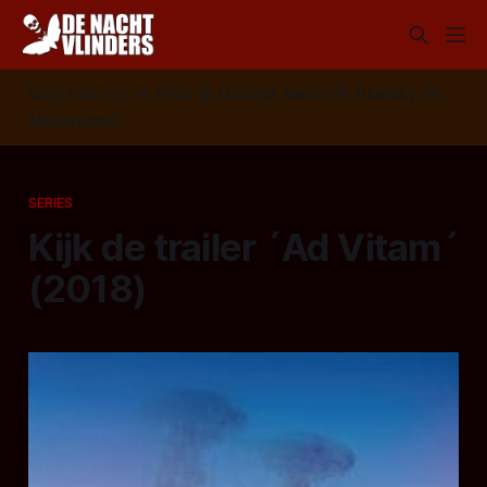
Volg ons op:
📣
RSS
📰
Google News
🦋
Bluesky
✉️
Nieuwsbrief
SERIES
Kijk de trailer ´Ad Vitam´
(2018)