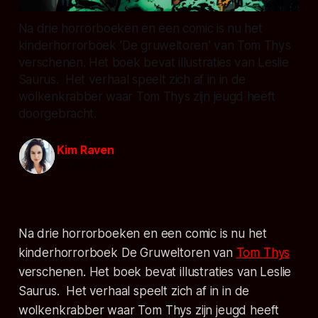
Na drie horrorboeken en een comic is nu het
kinderhorrorboek 'De gruweltoren' van Tom Thys
verschenen. Het boek bevat illustraties van Leslie
Saurus. Het verhaal speelt zich af in in de
wolkenkrabber waar Tom Thys zijn jeugd heeft
doorgebracht.
Kim Raven
09 apr. 2019
Na drie horrorboeken en een comic is nu het
kinderhorrorboek
De Gruweltoren
van
Tom Thys
verschenen. Het boek bevat illustraties van Leslie
Saurus. Het verhaal speelt zich af in in de
wolkenkrabber waar Tom Thys zijn jeugd heeft