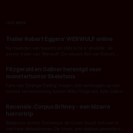
LEES MEER
Trailer Robert Eggers' WERWULF online
Na maanden van teasers en stills is hij er eindelijk: de
eerste trailer van 'Werwulf'. De nieuwe film van Robert
Eggers toont - zoals we van hem kennen - een rauwe en
Door Thomas Vanbrabant
kille stijl vol folklore en mythe. Het topic deze keer is (kon
Fitzgerald en Gallner herenigd voor
het het al raden?)... de weerwolf. Kijk je mee?
monsterhorror Skeletons
Fans van 'Strange Darling' mogen zich verheugen op een
nieuwe samenwerking tussen Willa Fitzgerald, Kyle Gallner
en regisseur J.T. Mollner. Binnenkort zijn ze te zien in
Door Thomas Vanbrabant
'Skeletons', een nieuwe creature feature waarvoor de
Recensie: Corpus Britney - een bizarre
opnames zijn gestart in Australië.
horrortrip
Belgische dichter Dominique de Groen houdt zich niet in
met haar debuutroman. De cover, een digitaal gerenderd en