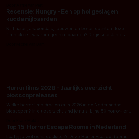
bizar muterend lichaam tegen een pastelroze- en blauwe
Door Aafke van Pelt
achtergrond, belooft iets kleurrijks maar onheilspellends,
Recensie: Hungry - Een op hol geslagen
iets ongrijpbaars. En dat maakt De Groen met ieder woord
kudde nijlpaarden
waar.
Na haaien, anaconda's, leeuwen en beren dachten deze
filmmakers: waarom geen nijlpaarden? Regisseur James
Nunn doet het gewoon en aan ons om te oordelen of dat
Door Michel van Dam
goed uitpakt met Hungry of niet.
Horrorfilms 2026 - Jaarlijks overzicht
bioscoopreleases
Welke horrorfilms draaien er in 2026 in de Nederlandse
bioscopen? In dit overzicht vind je nu al bijna 50 horror- en
aanverwante films.
Door Frank Mulder
Top 15: Horror Escape Rooms in Nederland
Laat jij je wel eens opsluiten? Deze Horror Escape Rooms