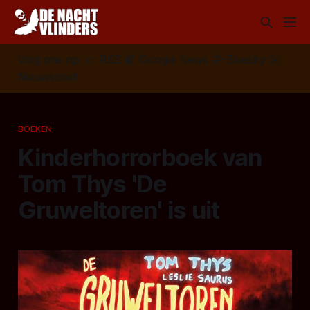
Volg ons op:
📣
RSS
📰
Google News
🦋
Bluesky
✉️
Nieuwsbrief
BOEKEN
Kinderhorrorboek van
Tom Thys 'De
Gruweltoren' is uit