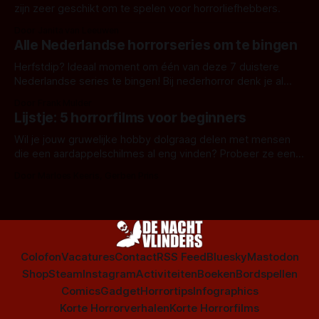
zijn zeer geschikt om te spelen voor horrorliefhebbers.
Door Janita van Leeuwen
Alle Nederlandse horrorseries om te bingen
Herfstdip? Ideaal moment om één van deze 7 duistere
Nederlandse series te bingen! Bij nederhorror denk je al
snel aan horrorfilms, waarschijnlijk specifiek aan De Lift,
Door Frank Mulder
Amsterdamned of The Johnsons. Maar Nederlandse horror
Lijstje: 5 horrorfilms voor beginners
is niet beperkt tot films. Hier een aantal Nederlandse tv-
series uit het duistere of horrorgenre. Als
Wil je jouw gruwelijke hobby dolgraag delen met mensen
die een aardappelschilmes al eng vinden? Probeer ze eens
op te warmen met een instapmodel horrorfilm.
Door Marloes Keeris, Gerben Prins
Colofon
Vacatures
Contact
RSS Feed
Bluesky
Mastodon
Shop
Steam
Instagram
Activiteiten
Boeken
Bordspellen
Comics
Gadget
Horrortips
Infographics
Korte Horrorverhalen
Korte Horrorfilms