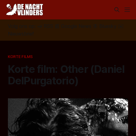
Volg ons op:
📣
RSS
📰
Google News
🦋
Bluesky
✉️
Nieuwsbrief
KORTE FILMS
Korte film: Other (Daniel
DelPurgatorio)