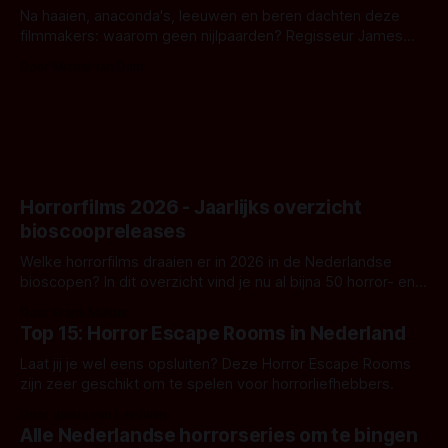
Na haaien, anaconda's, leeuwen en beren dachten deze
filmmakers: waarom geen nijlpaarden? Regisseur James
Nunn doet het gewoon en aan ons om te oordelen of dat
Door Michel van Dam
goed uitpakt met Hungry of niet.
Horrorfilms 2026 - Jaarlijks overzicht
bioscoopreleases
Welke horrorfilms draaien er in 2026 in de Nederlandse
bioscopen? In dit overzicht vind je nu al bijna 50 horror- en
aanverwante films.
Door Frank Mulder
Top 15: Horror Escape Rooms in Nederland
Laat jij je wel eens opsluiten? Deze Horror Escape Rooms
zijn zeer geschikt om te spelen voor horrorliefhebbers.
Door Janita van Leeuwen
Alle Nederlandse horrorseries om te bingen