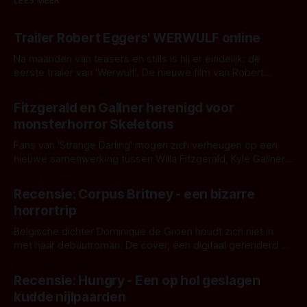
LEES MEER
Trailer Robert Eggers' WERWULF online
Na maanden van teasers en stills is hij er eindelijk: de
eerste trailer van 'Werwulf'. De nieuwe film van Robert
Eggers toont - zoals we van hem kennen - een rauwe en
Door Thomas Vanbrabant
kille stijl vol folklore en mythe. Het topic deze keer is (kon
Fitzgerald en Gallner herenigd voor
het het al raden?)... de weerwolf. Kijk je mee?
monsterhorror Skeletons
Fans van 'Strange Darling' mogen zich verheugen op een
nieuwe samenwerking tussen Willa Fitzgerald, Kyle Gallner
en regisseur J.T. Mollner. Binnenkort zijn ze te zien in
Door Thomas Vanbrabant
'Skeletons', een nieuwe creature feature waarvoor de
Recensie: Corpus Britney - een bizarre
opnames zijn gestart in Australië.
horrortrip
Belgische dichter Dominique de Groen houdt zich niet in
met haar debuutroman. De cover, een digitaal gerenderd en
bizar muterend lichaam tegen een pastelroze- en blauwe
Door Aafke van Pelt
achtergrond, belooft iets kleurrijks maar onheilspellends,
Recensie: Hungry - Een op hol geslagen
iets ongrijpbaars. En dat maakt De Groen met ieder woord
kudde nijlpaarden
waar.