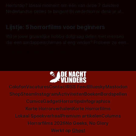
Herfstdip? Ideaal moment om één van deze 7 duistere
Nederlandse series te bingen! Bij nederhorror denk je al
snel aan horrorfilms, waarschijnlijk specifiek aan De Lift,
Door Frank Mulder
Amsterdamned of The Johnsons. Maar Nederlandse horror
Lijstje: 5 horrorfilms voor beginners
is niet beperkt tot films. Hier een aantal Nederlandse tv-
series uit het duistere of horrorgenre. Als
Wil je jouw gruwelijke hobby dolgraag delen met mensen
die een aardappelschilmes al eng vinden? Probeer ze eens
op te warmen met een instapmodel horrorfilm.
Door Marloes Keeris, Gerben Prins
Colofon
Vacatures
Contact
RSS Feed
Bluesky
Mastodon
Shop
Steam
Instagram
Activiteiten
Boeken
Bordspellen
Comics
Gadget
Horrortips
Infographics
Korte Horrorverhalen
Korte Horrorfilms
Lokaal Spookverhaal
Premium artikelen
Columns
Horrorfilms 2026
No Geeks, No Glory
Werkt op
Ghost