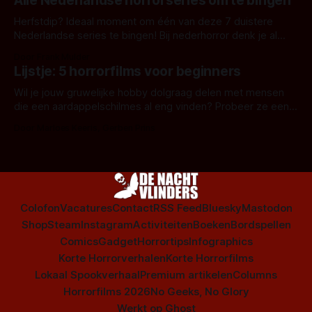
Alle Nederlandse horrorseries om te bingen
Herfstdip? Ideaal moment om één van deze 7 duistere
Nederlandse series te bingen! Bij nederhorror denk je al
snel aan horrorfilms, waarschijnlijk specifiek aan De Lift,
Door Frank Mulder
Amsterdamned of The Johnsons. Maar Nederlandse horror
Lijstje: 5 horrorfilms voor beginners
is niet beperkt tot films. Hier een aantal Nederlandse tv-
series uit het duistere of horrorgenre. Als
Wil je jouw gruwelijke hobby dolgraag delen met mensen
die een aardappelschilmes al eng vinden? Probeer ze eens
op te warmen met een instapmodel horrorfilm.
Door Marloes Keeris, Gerben Prins
Colofon
Vacatures
Contact
RSS Feed
Bluesky
Mastodon
Shop
Steam
Instagram
Activiteiten
Boeken
Bordspellen
Comics
Gadget
Horrortips
Infographics
Korte Horrorverhalen
Korte Horrorfilms
Lokaal Spookverhaal
Premium artikelen
Columns
Horrorfilms 2026
No Geeks, No Glory
Werkt op
Ghost