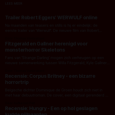
LEES MEER
Trailer Robert Eggers' WERWULF online
Na maanden van teasers en stills is hij er eindelijk: de
eerste trailer van 'Werwulf'. De nieuwe film van Robert
Eggers toont - zoals we van hem kennen - een rauwe en
Door Thomas Vanbrabant
kille stijl vol folklore en mythe. Het topic deze keer is (kon
Fitzgerald en Gallner herenigd voor
het het al raden?)... de weerwolf. Kijk je mee?
monsterhorror Skeletons
Fans van 'Strange Darling' mogen zich verheugen op een
nieuwe samenwerking tussen Willa Fitzgerald, Kyle Gallner
en regisseur J.T. Mollner. Binnenkort zijn ze te zien in
Door Thomas Vanbrabant
'Skeletons', een nieuwe creature feature waarvoor de
Recensie: Corpus Britney - een bizarre
opnames zijn gestart in Australië.
horrortrip
Belgische dichter Dominique de Groen houdt zich niet in
met haar debuutroman. De cover, een digitaal gerenderd en
bizar muterend lichaam tegen een pastelroze- en blauwe
Door Aafke van Pelt
achtergrond, belooft iets kleurrijks maar onheilspellends,
Recensie: Hungry - Een op hol geslagen
iets ongrijpbaars. En dat maakt De Groen met ieder woord
kudde nijlpaarden