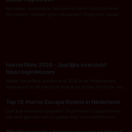
waar.
Na haaien, anaconda's, leeuwen en beren dachten deze
filmmakers: waarom geen nijlpaarden? Regisseur James
Nunn doet het gewoon en aan ons om te oordelen of dat
Door Michel van Dam
goed uitpakt met Hungry of niet.
Horrorfilms 2026 - Jaarlijks overzicht
bioscoopreleases
Welke horrorfilms draaien er in 2026 in de Nederlandse
bioscopen? In dit overzicht vind je nu al bijna 50 horror- en
aanverwante films.
Door Frank Mulder
Top 15: Horror Escape Rooms in Nederland
Laat jij je wel eens opsluiten? Deze Horror Escape Rooms
zijn zeer geschikt om te spelen voor horrorliefhebbers.
Door Janita van Leeuwen