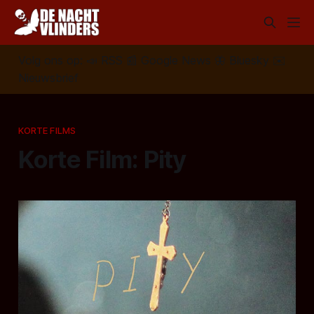
Volg ons op:
📣
RSS
📰
Google News
🦋
Bluesky
✉️
Nieuwsbrief
KORTE FILMS
Korte Film: Pity