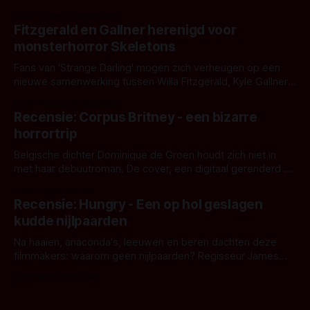
Eggers toont - zoals we van hem kennen - een rauwe en
Door Thomas Vanbrabant
kille stijl vol folklore en mythe. Het topic deze keer is (kon
Fitzgerald en Gallner herenigd voor
het het al raden?)... de weerwolf. Kijk je mee?
monsterhorror Skeletons
Fans van 'Strange Darling' mogen zich verheugen op een
nieuwe samenwerking tussen Willa Fitzgerald, Kyle Gallner
en regisseur J.T. Mollner. Binnenkort zijn ze te zien in
Door Thomas Vanbrabant
'Skeletons', een nieuwe creature feature waarvoor de
Recensie: Corpus Britney - een bizarre
opnames zijn gestart in Australië.
horrortrip
Belgische dichter Dominique de Groen houdt zich niet in
met haar debuutroman. De cover, een digitaal gerenderd en
bizar muterend lichaam tegen een pastelroze- en blauwe
Door Aafke van Pelt
achtergrond, belooft iets kleurrijks maar onheilspellends,
Recensie: Hungry - Een op hol geslagen
iets ongrijpbaars. En dat maakt De Groen met ieder woord
kudde nijlpaarden
waar.
Na haaien, anaconda's, leeuwen en beren dachten deze
filmmakers: waarom geen nijlpaarden? Regisseur James
Nunn doet het gewoon en aan ons om te oordelen of dat
Door Michel van Dam
goed uitpakt met Hungry of niet.