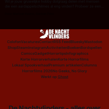
series uit het duistere of horrorgenre. Als
Wil je jouw gruwelijke hobby dolgraag delen met mensen
die een aardappelschilmes al eng vinden? Probeer ze eens
op te warmen met een instapmodel horrorfilm.
Door Marloes Keeris, Gerben Prins
Colofon
Vacatures
Contact
RSS Feed
Bluesky
Mastodon
Shop
Steam
Instagram
Activiteiten
Boeken
Bordspellen
Comics
Gadget
Horrortips
Infographics
Korte Horrorverhalen
Korte Horrorfilms
Lokaal Spookverhaal
Premium artikelen
Columns
Horrorfilms 2026
No Geeks, No Glory
Werkt op
Ghost
De Nachtvlinders - alles over