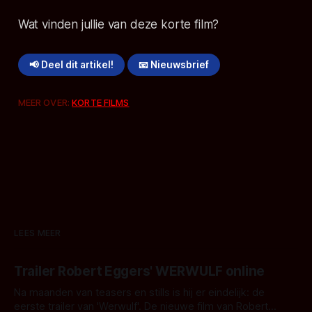
Wat vinden jullie van deze korte film?
📢 Deel dit artikel!
📧 Nieuwsbrief
MEER OVER:
KORTE FILMS
LEES MEER
Trailer Robert Eggers' WERWULF online
Na maanden van teasers en stills is hij er eindelijk: de
eerste trailer van 'Werwulf'. De nieuwe film van Robert