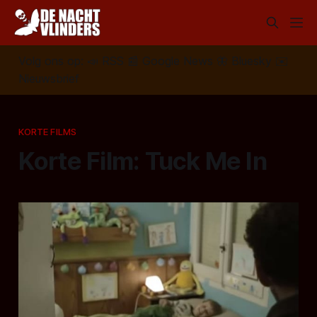
Volg ons op:
📣
RSS
📰
Google News
🦋
Bluesky
✉️
Nieuwsbrief
KORTE FILMS
Korte Film: Tuck Me In