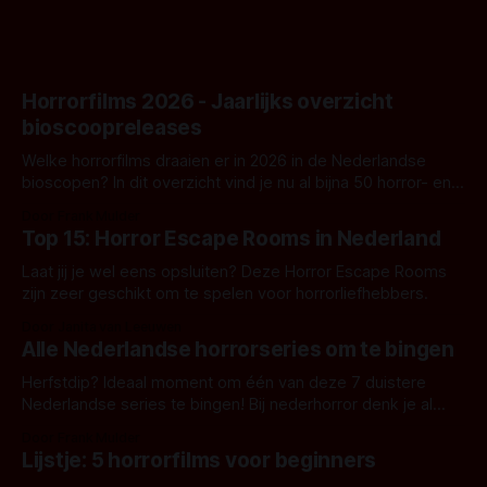
Horrorfilms 2026 - Jaarlijks overzicht
bioscoopreleases
Welke horrorfilms draaien er in 2026 in de Nederlandse
bioscopen? In dit overzicht vind je nu al bijna 50 horror- en
aanverwante films.
Door Frank Mulder
Top 15: Horror Escape Rooms in Nederland
Laat jij je wel eens opsluiten? Deze Horror Escape Rooms
zijn zeer geschikt om te spelen voor horrorliefhebbers.
Door Janita van Leeuwen
Alle Nederlandse horrorseries om te bingen
Herfstdip? Ideaal moment om één van deze 7 duistere
Nederlandse series te bingen! Bij nederhorror denk je al
snel aan horrorfilms, waarschijnlijk specifiek aan De Lift,
Door Frank Mulder
Amsterdamned of The Johnsons. Maar Nederlandse horror
Lijstje: 5 horrorfilms voor beginners
is niet beperkt tot films. Hier een aantal Nederlandse tv-