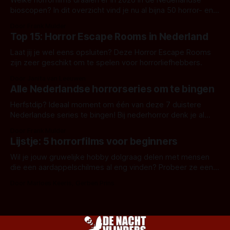
Welke horrorfilms draaien er in 2026 in de Nederlandse
bioscopen? In dit overzicht vind je nu al bijna 50 horror- en
aanverwante films.
Door Frank Mulder
Top 15: Horror Escape Rooms in Nederland
Laat jij je wel eens opsluiten? Deze Horror Escape Rooms
zijn zeer geschikt om te spelen voor horrorliefhebbers.
Door Janita van Leeuwen
Alle Nederlandse horrorseries om te bingen
Herfstdip? Ideaal moment om één van deze 7 duistere
Nederlandse series te bingen! Bij nederhorror denk je al
snel aan horrorfilms, waarschijnlijk specifiek aan De Lift,
Door Frank Mulder
Amsterdamned of The Johnsons. Maar Nederlandse horror
Lijstje: 5 horrorfilms voor beginners
is niet beperkt tot films. Hier een aantal Nederlandse tv-
series uit het duistere of horrorgenre. Als
Wil je jouw gruwelijke hobby dolgraag delen met mensen
die een aardappelschilmes al eng vinden? Probeer ze eens
op te warmen met een instapmodel horrorfilm.
Door Marloes Keeris, Gerben Prins