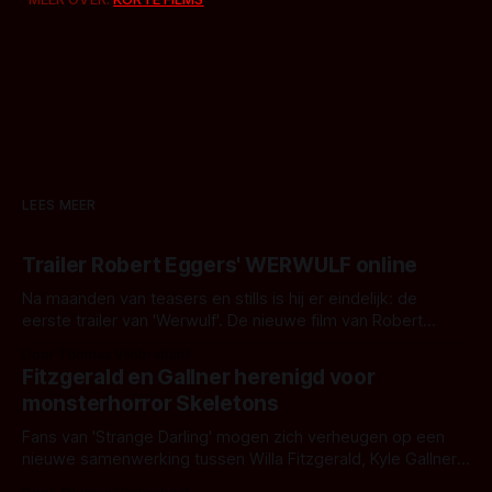
LEES MEER
Trailer Robert Eggers' WERWULF online
Na maanden van teasers en stills is hij er eindelijk: de
eerste trailer van 'Werwulf'. De nieuwe film van Robert
Eggers toont - zoals we van hem kennen - een rauwe en
Door Thomas Vanbrabant
kille stijl vol folklore en mythe. Het topic deze keer is (kon
Fitzgerald en Gallner herenigd voor
het het al raden?)... de weerwolf. Kijk je mee?
monsterhorror Skeletons
Fans van 'Strange Darling' mogen zich verheugen op een
nieuwe samenwerking tussen Willa Fitzgerald, Kyle Gallner
en regisseur J.T. Mollner. Binnenkort zijn ze te zien in