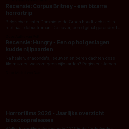
Door Thomas Vanbrabant
'Skeletons', een nieuwe creature feature waarvoor de
Recensie: Corpus Britney - een bizarre
opnames zijn gestart in Australië.
horrortrip
Belgische dichter Dominique de Groen houdt zich niet in
met haar debuutroman. De cover, een digitaal gerenderd en
bizar muterend lichaam tegen een pastelroze- en blauwe
Door Aafke van Pelt
achtergrond, belooft iets kleurrijks maar onheilspellends,
Recensie: Hungry - Een op hol geslagen
iets ongrijpbaars. En dat maakt De Groen met ieder woord
kudde nijlpaarden
waar.
Na haaien, anaconda's, leeuwen en beren dachten deze
filmmakers: waarom geen nijlpaarden? Regisseur James
Nunn doet het gewoon en aan ons om te oordelen of dat
Door Michel van Dam
goed uitpakt met Hungry of niet.
Horrorfilms 2026 - Jaarlijks overzicht
bioscoopreleases