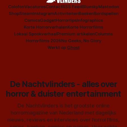
Colofon
Vacatures
Contact
RSS Feed
Bluesky
Mastodon
Shop
Steam
Instagram
Activiteiten
Boeken
Bordspellen
Comics
Gadget
Horrortips
Infographics
Korte Horrorverhalen
Korte Horrorfilms
Lokaal Spookverhaal
Premium artikelen
Columns
Horrorfilms 2026
No Geeks, No Glory
Werkt op
Ghost
De Nachtvlinders - alles over
horror & duister entertainment
De Nachtvlinders is het grootste online
horrormagazine van Nederland met dagelijks
nieuws, reviews en interviews over horrorfilms,
series, boeken, comics en games. Voor echte