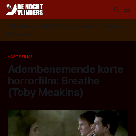
Volg ons op:
📣
RSS
📰
Google News
🦋
Bluesky
✉️
Nieuwsbrief
KORTE FILMS
Adembenemende korte
horrorfilm: Breathe
(Toby Meakins)