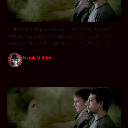
In slechts 5 minuten bouwt Toby Meakins een
verhaal op, maakt het spannend én gooit er een
verrassende twist in. Breathe, een korte horror.
Frank Mulder
21 feb. 2015