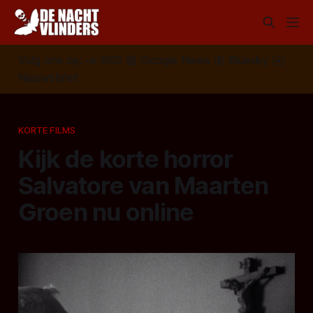
Volg ons op:
📣
RSS
📰
Google News
🦋
Bluesky
✉️
Nieuwsbrief
KORTE FILMS
Kijk de korte horror
Salvatore van Maarten
Groen nu online