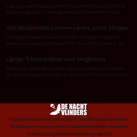
Laat jij je wel eens opsluiten? Deze Horror Escape Rooms
zijn zeer geschikt om te spelen voor horrorliefhebbers.
Door Janita van Leeuwen
Alle Nederlandse horrorseries om te bingen
Herfstdip? Ideaal moment om één van deze 7 duistere
Nederlandse series te bingen! Bij nederhorror denk je al
snel aan horrorfilms, waarschijnlijk specifiek aan De Lift,
Door Frank Mulder
Amsterdamned of The Johnsons. Maar Nederlandse horror
Lijstje: 5 horrorfilms voor beginners
is niet beperkt tot films. Hier een aantal Nederlandse tv-
series uit het duistere of horrorgenre. Als
Wil je jouw gruwelijke hobby dolgraag delen met mensen
die een aardappelschilmes al eng vinden? Probeer ze eens
op te warmen met een instapmodel horrorfilm.
Door Marloes Keeris, Gerben Prins
Colofon
Vacatures
Contact
RSS Feed
Bluesky
Mastodon
Shop
Steam
Instagram
Activiteiten
Boeken
Bordspellen
Comics
Gadget
Horrortips
Infographics