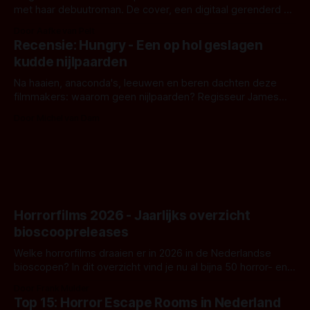
met haar debuutroman. De cover, een digitaal gerenderd en
bizar muterend lichaam tegen een pastelroze- en blauwe
Door Aafke van Pelt
achtergrond, belooft iets kleurrijks maar onheilspellends,
Recensie: Hungry - Een op hol geslagen
iets ongrijpbaars. En dat maakt De Groen met ieder woord
kudde nijlpaarden
waar.
Na haaien, anaconda's, leeuwen en beren dachten deze
filmmakers: waarom geen nijlpaarden? Regisseur James
Nunn doet het gewoon en aan ons om te oordelen of dat
Door Michel van Dam
goed uitpakt met Hungry of niet.
Horrorfilms 2026 - Jaarlijks overzicht
bioscoopreleases
Welke horrorfilms draaien er in 2026 in de Nederlandse
bioscopen? In dit overzicht vind je nu al bijna 50 horror- en
aanverwante films.
Door Frank Mulder
Top 15: Horror Escape Rooms in Nederland