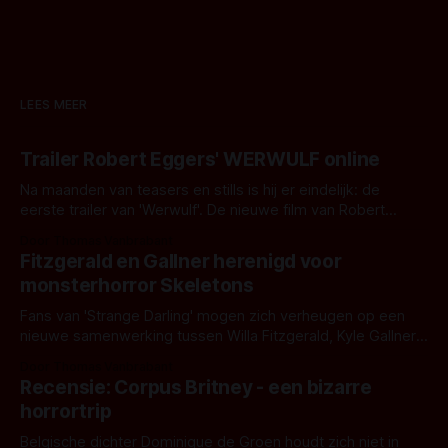
LEES MEER
Trailer Robert Eggers' WERWULF online
Na maanden van teasers en stills is hij er eindelijk: de
eerste trailer van 'Werwulf'. De nieuwe film van Robert
Eggers toont - zoals we van hem kennen - een rauwe en
Door Thomas Vanbrabant
kille stijl vol folklore en mythe. Het topic deze keer is (kon
Fitzgerald en Gallner herenigd voor
het het al raden?)... de weerwolf. Kijk je mee?
monsterhorror Skeletons
Fans van 'Strange Darling' mogen zich verheugen op een
nieuwe samenwerking tussen Willa Fitzgerald, Kyle Gallner
en regisseur J.T. Mollner. Binnenkort zijn ze te zien in
Door Thomas Vanbrabant
'Skeletons', een nieuwe creature feature waarvoor de
Recensie: Corpus Britney - een bizarre
opnames zijn gestart in Australië.
horrortrip
Belgische dichter Dominique de Groen houdt zich niet in