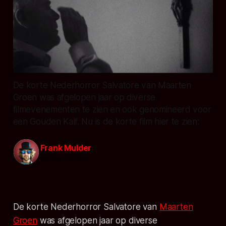
De korte Nederhorror Salvatore van Maarten
Groen was afgelopen jaar op diverse
filmevenementen te zien en ook genomineerd voor
een Gouden Kalf. Nu is de korte film hier te zien:
Frank Mulder
29 dec. 2018
De korte Nederhorror Salvatore van
Maarten
Groen
was afgelopen jaar op diverse