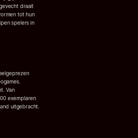
gevecht draait
vormen tot hun
ipen spelers in
veelgeprezen
eogames.
ht. Van
000 exemplaren
and uitgebracht.