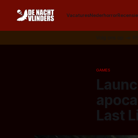
Vacatures
Nederhorror
Recensie
Volg ons op:
📣
R
GAMES
Launch
apoca
Last L