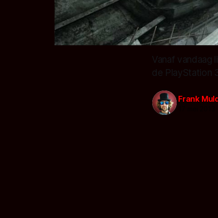
Vanaf vandaag l
de PlayStation 
Frank Mul
17 mei 2013