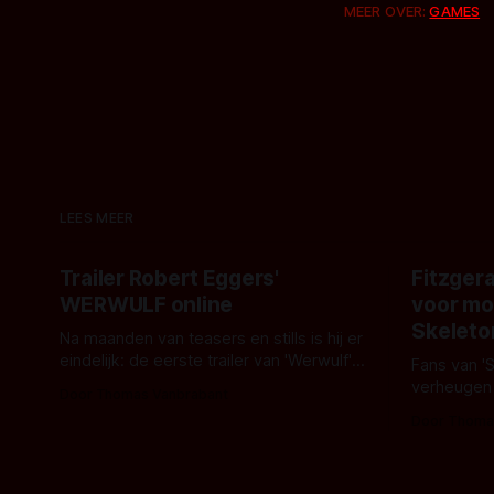
MEER OVER:
GAMES
LEES MEER
Trailer Robert Eggers'
Fitzgera
WERWULF online
voor mo
Skeleto
Na maanden van teasers en stills is hij er
eindelijk: de eerste trailer van 'Werwulf'.
Fans van '
De nieuwe film van Robert Eggers toont
verheugen
Door Thomas Vanbrabant
- zoals we van hem kennen - een rauwe
samenwerki
Door Thoma
en kille stijl vol folklore en mythe. Het
Kyle Gallne
topic deze keer is (kon het het al
Binnenkort 
raden?)... de weerwolf. Kijk je mee?
een nieuwe