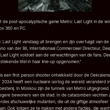
t de post-apocalyptische game Metro: Last Light in de wi
box 360 en PC.
ro: Last Light vandaag uit brengen en zijn overtuigd van de 
no van der Bil, Internationaal Commercieel Directeur, Dee
Last Light voldoet aan de verwachtingen van de fans. Dee
tstekende titel in haar line-up opgenomen.”
 is een first person shooter ontwikkeld door de Oekraïen
ar 2034 heeft een nucleaire oorlog de wereld veranderd i
estenij. In Moskou zijn de tunnels van Metro uitgegroeid
oegere bewoners van de stad. In de catacomben vechten 
rdes afschuwelijke mutanten, die uit de giftige atmosfeer 
laan. Ook krijgen ze te maken met andere facties, die wa