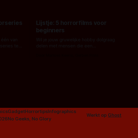
orseries
Lijstje: 5 horrorfilms voor
beginners
 één van
Wil je jouw gruwelijke hobby dolgraag
series te
delen met mensen die een
aardappelschilmes al eng vinden?
Door Marloes Keeris, Gerben Prins
 specifiek
Probeer ze eens op te warmen met een
f The
instapmodel horrorfilm.
orror is
n aantal
duistere of
ics
Gadget
Horrortips
Infographics
Werkt op
Ghost
2026
No Geeks, No Glory