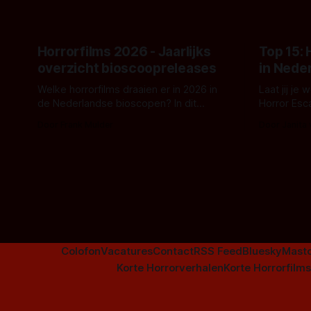
de opnames 
Horrorfilms 2026 - Jaarlijks
Top 15:
overzicht bioscoopreleases
in Nede
Welke horrorfilms draaien er in 2026 in
Laat jij je
de Nederlandse bioscopen? In dit
Horror Esc
overzicht vind je nu al bijna 50 horror- en
om te spel
Door Frank Mulder
Door Janita
aanverwante films.
Colofon
Vacatures
Contact
RSS Feed
Bluesky
Mast
Korte Horrorverhalen
Korte Horrorfilms