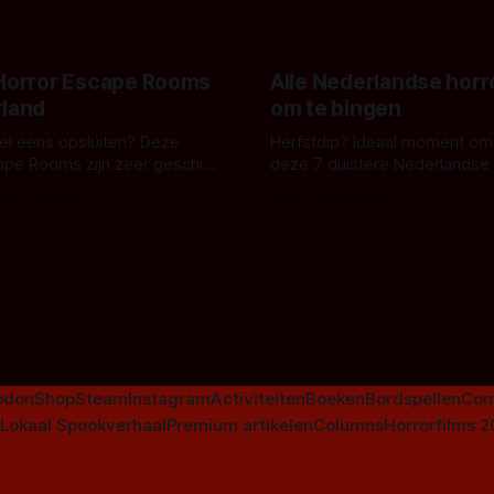
zijn gestart in Australië.
 Horror Escape Rooms
Alle Nederlandse horr
rland
om te bingen
 wel eens opsluiten? Deze
Herfstdip? Ideaal moment om
ape Rooms zijn zeer geschikt
deze 7 duistere Nederlandse 
en voor horrorliefhebbers.
bingen! Bij nederhorror denk je al snel
 van Leeuwen
Door Frank Mulder
aan horrorfilms, waarschijnlijk
aan De Lift, Amsterdamned o
Johnsons. Maar Nederlandse h
niet beperkt tot films. Hier ee
Nederlandse tv-series uit het 
horrorgenre. Als
odon
Shop
Steam
Instagram
Activiteiten
Boeken
Bordspellen
Com
Lokaal Spookverhaal
Premium artikelen
Columns
Horrorfilms 