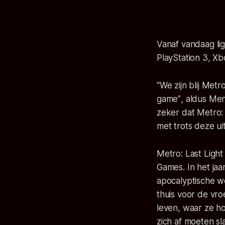
Vanaf vandaag lig
PlayStation 3, X
“We zijn blij Met
game”
, aldus Men
zeker dat Metro: 
met trots deze ui
Metro: Last Light
Games. In het ja
apocalyptische wo
thuis voor de vr
leven, waar ze ho
zich af moeten s