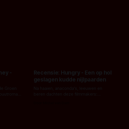
ney -
Recensie: Hungry - Een op hol
geslagen kudde nijlpaarden
de Groen
Na haaien, anaconda's, leeuwen en
ebuutroman.
beren dachten deze filmmakers:
erd en
waarom geen nijlpaarden? Regisseur
Door Michel van Dam
 een
James Nunn doet het gewoon en aan
grond,
ons om te oordelen of dat goed uitpakt
met Hungry of niet.
aars. En dat
ord waar.