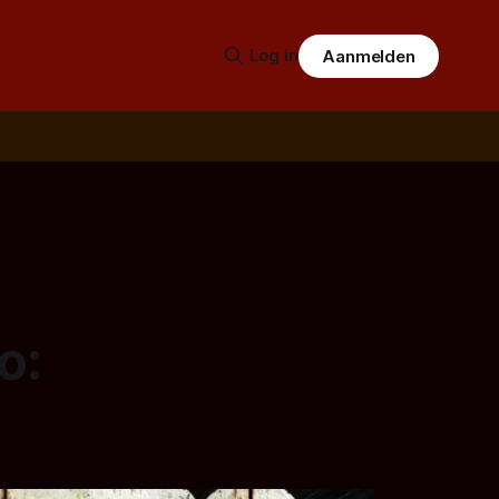
Log in
Aanmelden
o: