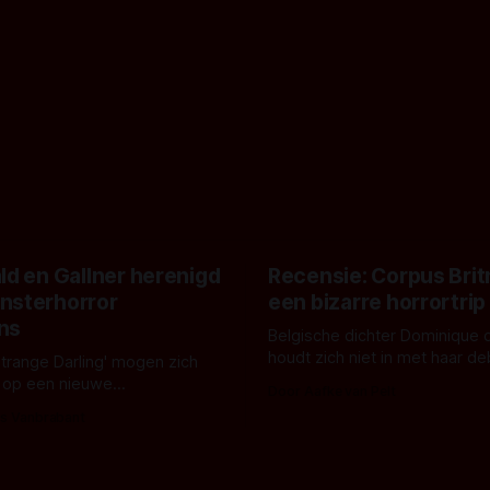
ld en Gallner herenigd
Recensie: Corpus Brit
nsterhorror
een bizarre horrortrip
ns
Belgische dichter Dominique 
houdt zich niet in met haar d
Strange Darling' mogen zich
De cover, een digitaal gerend
 op een nieuwe
Door Aafke van Pelt
bizar muterend lichaam tegen
ng tussen Willa Fitzgerald,
s Vanbrabant
pastelroze- en blauwe achter
r en regisseur J.T. Mollner.
belooft iets kleurrijks maar
zijn ze te zien in 'Skeletons',
onheilspellends, iets ongrijpb
 creature feature waarvoor
maakt De Groen met ieder wo