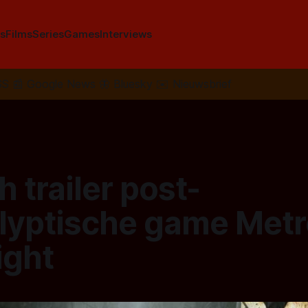
s
Films
Series
Games
Interviews
SS
📰
Google News
🦋
Bluesky
✉️
Nieuwsbrief
 trailer post-
lyptische game Metr
ight