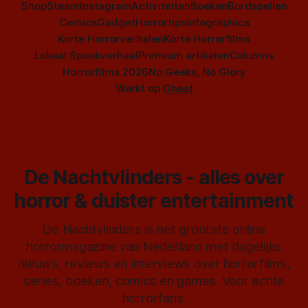
Shop
Steam
Instagram
Activiteiten
Boeken
Bordspellen
Comics
Gadget
Horrortips
Infographics
Korte Horrorverhalen
Korte Horrorfilms
Lokaal Spookverhaal
Premium artikelen
Columns
Horrorfilms 2026
No Geeks, No Glory
Werkt op
Ghost
De Nachtvlinders - alles over
horror & duister entertainment
De Nachtvlinders is het grootste online
horrormagazine van Nederland met dagelijks
nieuws, reviews en interviews over horrorfilms,
series, boeken, comics en games. Voor echte
horrorfans.