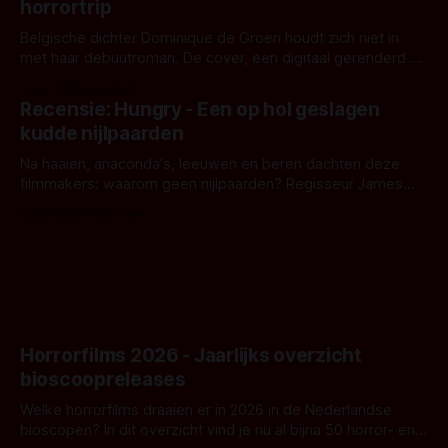
horrortrip
Belgische dichter Dominique de Groen houdt zich niet in
met haar debuutroman. De cover, een digitaal gerenderd en
bizar muterend lichaam tegen een pastelroze- en blauwe
Door Aafke van Pelt
achtergrond, belooft iets kleurrijks maar onheilspellends,
Recensie: Hungry - Een op hol geslagen
iets ongrijpbaars. En dat maakt De Groen met ieder woord
kudde nijlpaarden
waar.
Na haaien, anaconda's, leeuwen en beren dachten deze
filmmakers: waarom geen nijlpaarden? Regisseur James
Nunn doet het gewoon en aan ons om te oordelen of dat
Door Michel van Dam
goed uitpakt met Hungry of niet.
Horrorfilms 2026 - Jaarlijks overzicht
bioscoopreleases
Welke horrorfilms draaien er in 2026 in de Nederlandse
bioscopen? In dit overzicht vind je nu al bijna 50 horror- en