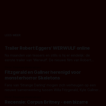
LEES MEER
Trailer Robert Eggers' WERWULF online
Na maanden van teasers en stills is hij er eindelijk: de
eerste trailer van 'Werwulf'. De nieuwe film van Robert
Eggers toont - zoals we van hem kennen - een rauwe en
Door Thomas Vanbrabant
kille stijl vol folklore en mythe. Het topic deze keer is (kon
Fitzgerald en Gallner herenigd voor
het het al raden?)... de weerwolf. Kijk je mee?
monsterhorror Skeletons
Fans van 'Strange Darling' mogen zich verheugen op een
nieuwe samenwerking tussen Willa Fitzgerald, Kyle Gallner
en regisseur J.T. Mollner. Binnenkort zijn ze te zien in
Door Thomas Vanbrabant
'Skeletons', een nieuwe creature feature waarvoor de
Recensie: Corpus Britney - een bizarre
opnames zijn gestart in Australië.