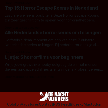
aanverwante films.
Door Frank Mulder
Top 15: Horror Escape Rooms in Nederland
Laat jij je wel eens opsluiten? Deze Horror Escape Rooms
zijn zeer geschikt om te spelen voor horrorliefhebbers.
Door Janita van Leeuwen
Alle Nederlandse horrorseries om te bingen
Herfstdip? Ideaal moment om één van deze 7 duistere
Nederlandse series te bingen! Bij nederhorror denk je al
snel aan horrorfilms, waarschijnlijk specifiek aan De Lift,
Door Frank Mulder
Amsterdamned of The Johnsons. Maar Nederlandse horror
Lijstje: 5 horrorfilms voor beginners
is niet beperkt tot films. Hier een aantal Nederlandse tv-
series uit het duistere of horrorgenre. Als
Wil je jouw gruwelijke hobby dolgraag delen met mensen
die een aardappelschilmes al eng vinden? Probeer ze eens
op te warmen met een instapmodel horrorfilm.
Door Marloes Keeris, Gerben Prins
Colofon
Vacatures
Contact
RSS Feed
Bluesky
Mastodon