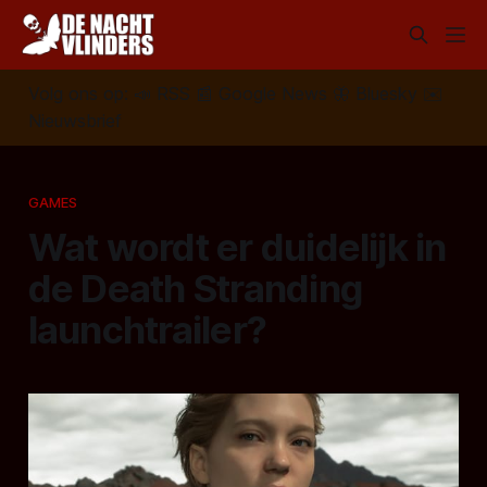
Volg ons op:
📣
RSS
📰
Google News
🦋
Bluesky
✉️
Nieuwsbrief
GAMES
Wat wordt er duidelijk in
de Death Stranding
launchtrailer?