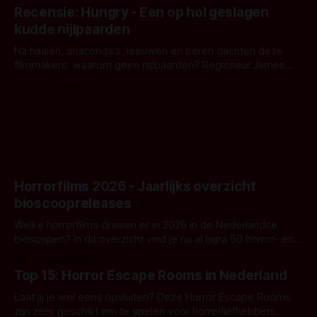
achtergrond, belooft iets kleurrijks maar onheilspellends,
Recensie: Hungry - Een op hol geslagen
iets ongrijpbaars. En dat maakt De Groen met ieder woord
kudde nijlpaarden
waar.
Na haaien, anaconda's, leeuwen en beren dachten deze
filmmakers: waarom geen nijlpaarden? Regisseur James
Nunn doet het gewoon en aan ons om te oordelen of dat
Door Michel van Dam
goed uitpakt met Hungry of niet.
Horrorfilms 2026 - Jaarlijks overzicht
bioscoopreleases
Welke horrorfilms draaien er in 2026 in de Nederlandse
bioscopen? In dit overzicht vind je nu al bijna 50 horror- en
aanverwante films.
Door Frank Mulder
Top 15: Horror Escape Rooms in Nederland
Laat jij je wel eens opsluiten? Deze Horror Escape Rooms
zijn zeer geschikt om te spelen voor horrorliefhebbers.