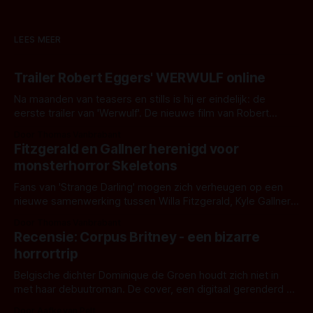
LEES MEER
Trailer Robert Eggers' WERWULF online
Na maanden van teasers en stills is hij er eindelijk: de
eerste trailer van 'Werwulf'. De nieuwe film van Robert
Eggers toont - zoals we van hem kennen - een rauwe en
Door Thomas Vanbrabant
kille stijl vol folklore en mythe. Het topic deze keer is (kon
Fitzgerald en Gallner herenigd voor
het het al raden?)... de weerwolf. Kijk je mee?
monsterhorror Skeletons
Fans van 'Strange Darling' mogen zich verheugen op een
nieuwe samenwerking tussen Willa Fitzgerald, Kyle Gallner
en regisseur J.T. Mollner. Binnenkort zijn ze te zien in
Door Thomas Vanbrabant
'Skeletons', een nieuwe creature feature waarvoor de
Recensie: Corpus Britney - een bizarre
opnames zijn gestart in Australië.
horrortrip
Belgische dichter Dominique de Groen houdt zich niet in
met haar debuutroman. De cover, een digitaal gerenderd en
bizar muterend lichaam tegen een pastelroze- en blauwe
Door Aafke van Pelt