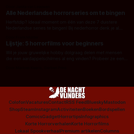
Door Janita van Leeuwen
Alle Nederlandse horrorseries om te bingen
Herfstdip? Ideaal moment om één van deze 7 duistere
Nederlandse series te bingen! Bij nederhorror denk je al
snel aan horrorfilms, waarschijnlijk specifiek aan De Lift,
Door Frank Mulder
Amsterdamned of The Johnsons. Maar Nederlandse horror
Lijstje: 5 horrorfilms voor beginners
is niet beperkt tot films. Hier een aantal Nederlandse tv-
series uit het duistere of horrorgenre. Als
Wil je jouw gruwelijke hobby dolgraag delen met mensen
die een aardappelschilmes al eng vinden? Probeer ze eens
op te warmen met een instapmodel horrorfilm.
Door Marloes Keeris, Gerben Prins
Colofon
Vacatures
Contact
RSS Feed
Bluesky
Mastodon
Shop
Steam
Instagram
Activiteiten
Boeken
Bordspellen
Comics
Gadget
Horrortips
Infographics
Korte Horrorverhalen
Korte Horrorfilms
Lokaal Spookverhaal
Premium artikelen
Columns