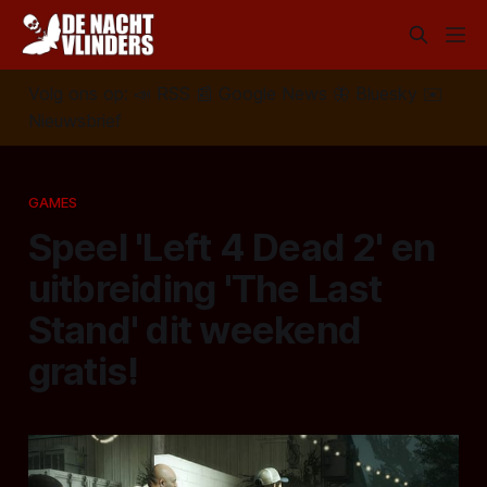
Volg ons op:
📣
RSS
📰
Google News
🦋
Bluesky
✉️
Nieuwsbrief
GAMES
Speel 'Left 4 Dead 2' en
uitbreiding 'The Last
Stand' dit weekend
gratis!