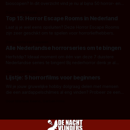
bioscopen? In dit overzicht vind je nu al bijna 50 horror- en
aanverwante films.
Door Frank Mulder
Top 15: Horror Escape Rooms in Nederland
Laat jij je wel eens opsluiten? Deze Horror Escape Rooms
zijn zeer geschikt om te spelen voor horrorliefhebbers.
Door Janita van Leeuwen
Alle Nederlandse horrorseries om te bingen
Herfstdip? Ideaal moment om één van deze 7 duistere
Nederlandse series te bingen! Bij nederhorror denk je al
snel aan horrorfilms, waarschijnlijk specifiek aan De Lift,
Door Frank Mulder
Amsterdamned of The Johnsons. Maar Nederlandse horror
Lijstje: 5 horrorfilms voor beginners
is niet beperkt tot films. Hier een aantal Nederlandse tv-
series uit het duistere of horrorgenre. Als
Wil je jouw gruwelijke hobby dolgraag delen met mensen
die een aardappelschilmes al eng vinden? Probeer ze eens
op te warmen met een instapmodel horrorfilm.
Door Marloes Keeris, Gerben Prins