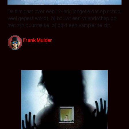
De film gaat over een 12-jarig jongetje dat op school
veel gepest wordt, hij bouwt een vriendschap op
met zijn buurmeisje, zij blijkt een vampier te zijn.
Frank Mulder
29 dec. 2009