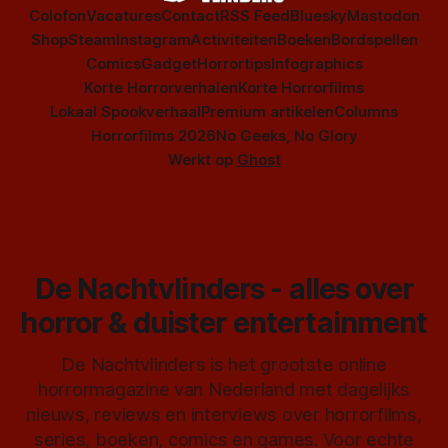
Colofon
Vacatures
Contact
RSS Feed
Bluesky
Mastodon
Shop
Steam
Instagram
Activiteiten
Boeken
Bordspellen
Comics
Gadget
Horrortips
Infographics
Korte Horrorverhalen
Korte Horrorfilms
Lokaal Spookverhaal
Premium artikelen
Columns
Horrorfilms 2026
No Geeks, No Glory
Werkt op
Ghost
De Nachtvlinders - alles over
horror & duister entertainment
De Nachtvlinders is het grootste online
horrormagazine van Nederland met dagelijks
nieuws, reviews en interviews over horrorfilms,
series, boeken, comics en games. Voor echte