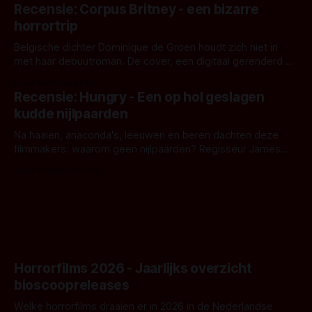
'Skeletons', een nieuwe creature feature waarvoor de
Recensie: Corpus Britney - een bizarre
opnames zijn gestart in Australië.
horrortrip
Belgische dichter Dominique de Groen houdt zich niet in
met haar debuutroman. De cover, een digitaal gerenderd en
bizar muterend lichaam tegen een pastelroze- en blauwe
Door Aafke van Pelt
achtergrond, belooft iets kleurrijks maar onheilspellends,
Recensie: Hungry - Een op hol geslagen
iets ongrijpbaars. En dat maakt De Groen met ieder woord
kudde nijlpaarden
waar.
Na haaien, anaconda's, leeuwen en beren dachten deze
filmmakers: waarom geen nijlpaarden? Regisseur James
Nunn doet het gewoon en aan ons om te oordelen of dat
Door Michel van Dam
goed uitpakt met Hungry of niet.
Horrorfilms 2026 - Jaarlijks overzicht
bioscoopreleases
Welke horrorfilms draaien er in 2026 in de Nederlandse