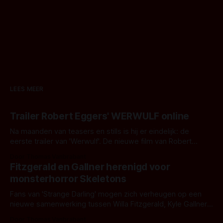
LEES MEER
Trailer Robert Eggers' WERWULF online
Na maanden van teasers en stills is hij er eindelijk: de
eerste trailer van 'Werwulf'. De nieuwe film van Robert
Eggers toont - zoals we van hem kennen - een rauwe en
Door Thomas Vanbrabant
kille stijl vol folklore en mythe. Het topic deze keer is (kon
Fitzgerald en Gallner herenigd voor
het het al raden?)... de weerwolf. Kijk je mee?
monsterhorror Skeletons
Fans van 'Strange Darling' mogen zich verheugen op een
nieuwe samenwerking tussen Willa Fitzgerald, Kyle Gallner
en regisseur J.T. Mollner. Binnenkort zijn ze te zien in
Door Thomas Vanbrabant