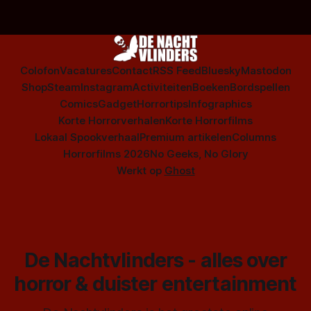
Colofon
Vacatures
Contact
RSS Feed
Bluesky
Mastodon
Shop
Steam
Instagram
Activiteiten
Boeken
Bordspellen
Comics
Gadget
Horrortips
Infographics
Korte Horrorverhalen
Korte Horrorfilms
Lokaal Spookverhaal
Premium artikelen
Columns
Horrorfilms 2026
No Geeks, No Glory
Werkt op
Ghost
De Nachtvlinders - alles over
horror & duister entertainment