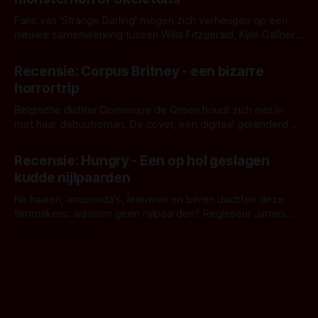
Fans van 'Strange Darling' mogen zich verheugen op een
nieuwe samenwerking tussen Willa Fitzgerald, Kyle Gallner
en regisseur J.T. Mollner. Binnenkort zijn ze te zien in
Door Thomas Vanbrabant
'Skeletons', een nieuwe creature feature waarvoor de
Recensie: Corpus Britney - een bizarre
opnames zijn gestart in Australië.
horrortrip
Belgische dichter Dominique de Groen houdt zich niet in
met haar debuutroman. De cover, een digitaal gerenderd en
bizar muterend lichaam tegen een pastelroze- en blauwe
Door Aafke van Pelt
achtergrond, belooft iets kleurrijks maar onheilspellends,
Recensie: Hungry - Een op hol geslagen
iets ongrijpbaars. En dat maakt De Groen met ieder woord
kudde nijlpaarden
waar.
Na haaien, anaconda's, leeuwen en beren dachten deze
filmmakers: waarom geen nijlpaarden? Regisseur James
Nunn doet het gewoon en aan ons om te oordelen of dat
Door Michel van Dam
goed uitpakt met Hungry of niet.