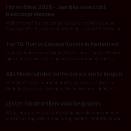
Horrorfilms 2026 - Jaarlijks overzicht
bioscoopreleases
Welke horrorfilms draaien er in 2026 in de Nederlandse
bioscopen? In dit overzicht vind je nu al bijna 50 horror- en
aanverwante films.
Door Frank Mulder
Top 15: Horror Escape Rooms in Nederland
Laat jij je wel eens opsluiten? Deze Horror Escape Rooms
zijn zeer geschikt om te spelen voor horrorliefhebbers.
Door Janita van Leeuwen
Alle Nederlandse horrorseries om te bingen
Herfstdip? Ideaal moment om één van deze 7 duistere
Nederlandse series te bingen! Bij nederhorror denk je al
snel aan horrorfilms, waarschijnlijk specifiek aan De Lift,
Door Frank Mulder
Amsterdamned of The Johnsons. Maar Nederlandse horror
Lijstje: 5 horrorfilms voor beginners
is niet beperkt tot films. Hier een aantal Nederlandse tv-
series uit het duistere of horrorgenre. Als
Wil je jouw gruwelijke hobby dolgraag delen met mensen
die een aardappelschilmes al eng vinden? Probeer ze eens
op te warmen met een instapmodel horrorfilm.
Door Marloes Keeris, Gerben Prins