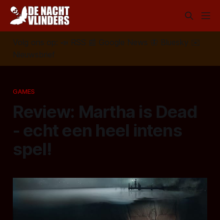
Volg ons op:
📣
RSS
📰
Google News
🦋
Bluesky
✉️
Nieuwsbrief
GAMES
Review: Martha is Dead
- echt een heel intens
spel!