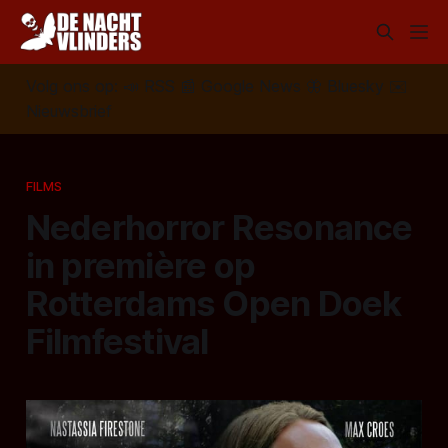
Volg ons op:
📣
RSS
📰
Google News
🦋
Bluesky
✉️
Nieuwsbrief
FILMS
Nederhorror Resonance
in première op
Rotterdams Open Doek
Filmfestival