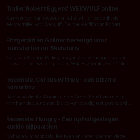
Trailer Robert Eggers' WERWULF online
Na maanden van teasers en stills is hij er eindelijk: de
eerste trailer van 'Werwulf'. De nieuwe film van Robert
Eggers toont - zoals we van hem kennen - een rauwe en
Door Thomas Vanbrabant
kille stijl vol folklore en mythe. Het topic deze keer is (kon
Fitzgerald en Gallner herenigd voor
het het al raden?)... de weerwolf. Kijk je mee?
monsterhorror Skeletons
Fans van 'Strange Darling' mogen zich verheugen op een
nieuwe samenwerking tussen Willa Fitzgerald, Kyle Gallner
en regisseur J.T. Mollner. Binnenkort zijn ze te zien in
Door Thomas Vanbrabant
'Skeletons', een nieuwe creature feature waarvoor de
Recensie: Corpus Britney - een bizarre
opnames zijn gestart in Australië.
horrortrip
Belgische dichter Dominique de Groen houdt zich niet in
met haar debuutroman. De cover, een digitaal gerenderd en
bizar muterend lichaam tegen een pastelroze- en blauwe
Door Aafke van Pelt
achtergrond, belooft iets kleurrijks maar onheilspellends,
Recensie: Hungry - Een op hol geslagen
iets ongrijpbaars. En dat maakt De Groen met ieder woord
kudde nijlpaarden
waar.
Na haaien, anaconda's, leeuwen en beren dachten deze