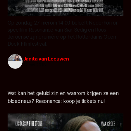
Op zondag 27 mei om 14:00 beleeft Nederhorror
speelfilm Resonance van Siar Sedig en Roos
Jeroense zijn première op het Rotterdams Open
Doek FIlmfestival.
Janita van Leeuwen
12 mei 2018
Wat kan het geluid zijn en waarom krijgen ze een
bloedneus? Resonance: koop je tickets nu!