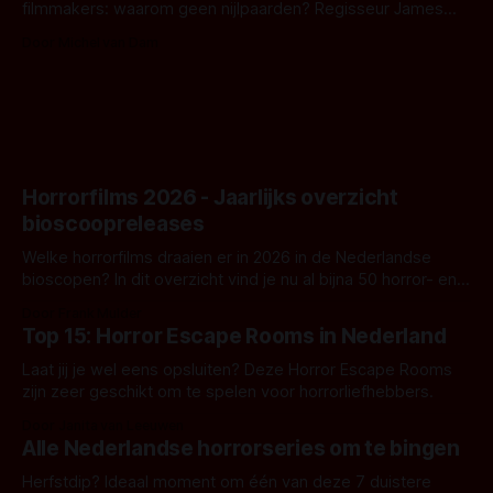
filmmakers: waarom geen nijlpaarden? Regisseur James
Nunn doet het gewoon en aan ons om te oordelen of dat
Door Michel van Dam
goed uitpakt met Hungry of niet.
Horrorfilms 2026 - Jaarlijks overzicht
bioscoopreleases
Welke horrorfilms draaien er in 2026 in de Nederlandse
bioscopen? In dit overzicht vind je nu al bijna 50 horror- en
aanverwante films.
Door Frank Mulder
Top 15: Horror Escape Rooms in Nederland
Laat jij je wel eens opsluiten? Deze Horror Escape Rooms
zijn zeer geschikt om te spelen voor horrorliefhebbers.
Door Janita van Leeuwen
Alle Nederlandse horrorseries om te bingen
Herfstdip? Ideaal moment om één van deze 7 duistere