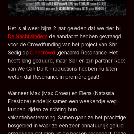
Het is al weer bijna 2 jaar geleden dat we hier bij
De Nachtvlinders
de aandacht hebben gevraagd
voor de Crowdfunding van het project van Siar
Sedig op
Cinecrowd
,genaamd
Resonance.
Het
heeft lang geduurd, maar Siar en zijn partner Roos
van We Can Do It Productions hebben nu laten
weten dat
Resonance
in première gaat!
Wanneer Max (Max Croes) en Elena (Natassia
Firestone) eindelijk samen een weekendje weg
kunnen, rijden ze richting hun
vakantiebestemming. Samen gaan ze het prachtige
bosgebied in waar ze een zeer onnatuurlijk geluid
ontdekken dat diep uit de bossen resoneert. Deze