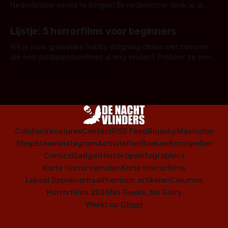
Nederlandse series te bingen! Bij nederhorror denk je al
snel aan horrorfilms, waarschijnlijk specifiek aan De Lift,
Door Frank Mulder
Amsterdamned of The Johnsons. Maar Nederlandse horror
Lijstje: 5 horrorfilms voor beginners
is niet beperkt tot films. Hier een aantal Nederlandse tv-
series uit het duistere of horrorgenre. Als
Wil je jouw gruwelijke hobby dolgraag delen met mensen
die een aardappelschilmes al eng vinden? Probeer ze eens
op te warmen met een instapmodel horrorfilm.
Door Marloes Keeris, Gerben Prins
Colofon
Vacatures
Contact
RSS Feed
Bluesky
Mastodon
Shop
Steam
Instagram
Activiteiten
Boeken
Bordspellen
Comics
Gadget
Horrortips
Infographics
Korte Horrorverhalen
Korte Horrorfilms
Lokaal Spookverhaal
Premium artikelen
Columns
Horrorfilms 2026
No Geeks, No Glory
Werkt op
Ghost