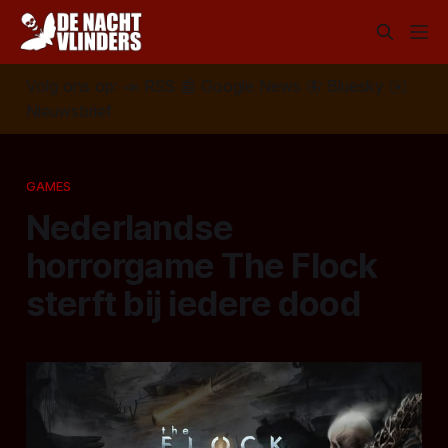
Volg ons op:
📣
RSS
📰
Google News
🦋
Bluesky
✉️
Nieuwsbrief
GAMES
Nederlandse
horrorgame The Flock
sterft bij iedere dood