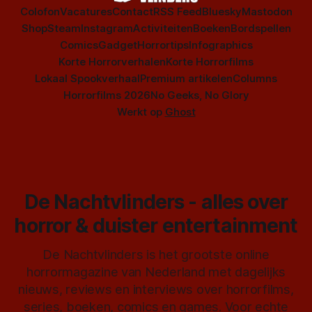
Colofon
Vacatures
Contact
RSS Feed
Bluesky
Mastodon
Shop
Steam
Instagram
Activiteiten
Boeken
Bordspellen
Comics
Gadget
Horrortips
Infographics
Korte Horrorverhalen
Korte Horrorfilms
Lokaal Spookverhaal
Premium artikelen
Columns
Horrorfilms 2026
No Geeks, No Glory
Werkt op
Ghost
De Nachtvlinders - alles over
horror & duister entertainment
De Nachtvlinders is het grootste online
horrormagazine van Nederland met dagelijks
nieuws, reviews en interviews over horrorfilms,
series, boeken, comics en games. Voor echte