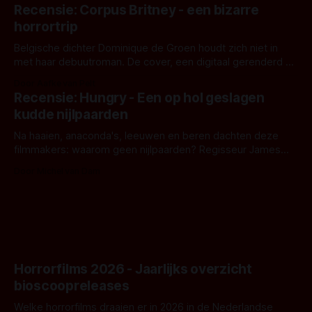
'Skeletons', een nieuwe creature feature waarvoor de
Recensie: Corpus Britney - een bizarre
opnames zijn gestart in Australië.
horrortrip
Belgische dichter Dominique de Groen houdt zich niet in
met haar debuutroman. De cover, een digitaal gerenderd en
bizar muterend lichaam tegen een pastelroze- en blauwe
Door Aafke van Pelt
achtergrond, belooft iets kleurrijks maar onheilspellends,
Recensie: Hungry - Een op hol geslagen
iets ongrijpbaars. En dat maakt De Groen met ieder woord
kudde nijlpaarden
waar.
Na haaien, anaconda's, leeuwen en beren dachten deze
filmmakers: waarom geen nijlpaarden? Regisseur James
Nunn doet het gewoon en aan ons om te oordelen of dat
Door Michel van Dam
goed uitpakt met Hungry of niet.
Horrorfilms 2026 - Jaarlijks overzicht
bioscoopreleases
Welke horrorfilms draaien er in 2026 in de Nederlandse