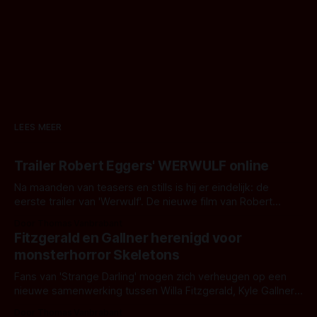
LEES MEER
Trailer Robert Eggers' WERWULF online
Na maanden van teasers en stills is hij er eindelijk: de
eerste trailer van 'Werwulf'. De nieuwe film van Robert
Eggers toont - zoals we van hem kennen - een rauwe en
Door Thomas Vanbrabant
kille stijl vol folklore en mythe. Het topic deze keer is (kon
Fitzgerald en Gallner herenigd voor
het het al raden?)... de weerwolf. Kijk je mee?
monsterhorror Skeletons
Fans van 'Strange Darling' mogen zich verheugen op een
nieuwe samenwerking tussen Willa Fitzgerald, Kyle Gallner
en regisseur J.T. Mollner. Binnenkort zijn ze te zien in
Door Thomas Vanbrabant