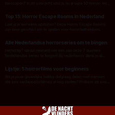
bioscopen? In dit overzicht vind je nu al bijna 50 horror- en
aanverwante films.
Door Frank Mulder
Top 15: Horror Escape Rooms in Nederland
Laat jij je wel eens opsluiten? Deze Horror Escape Rooms
zijn zeer geschikt om te spelen voor horrorliefhebbers.
Door Janita van Leeuwen
Alle Nederlandse horrorseries om te bingen
Herfstdip? Ideaal moment om één van deze 7 duistere
Nederlandse series te bingen! Bij nederhorror denk je al
snel aan horrorfilms, waarschijnlijk specifiek aan De Lift,
Door Frank Mulder
Amsterdamned of The Johnsons. Maar Nederlandse horror
Lijstje: 5 horrorfilms voor beginners
is niet beperkt tot films. Hier een aantal Nederlandse tv-
series uit het duistere of horrorgenre. Als
Wil je jouw gruwelijke hobby dolgraag delen met mensen
die een aardappelschilmes al eng vinden? Probeer ze eens
op te warmen met een instapmodel horrorfilm.
Door Marloes Keeris, Gerben Prins