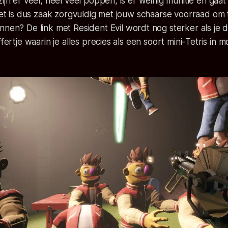
zijn er veel, heel veel poppen, is er weinig munitie en gaa
 Het is dus zaak zorgvuldig met jouw schaarse voorraad om
ennen? De link met
Resident Evil
wordt nog sterker als je d
ffertje waarin je alles precies als een soort mini-
Tetris
in m