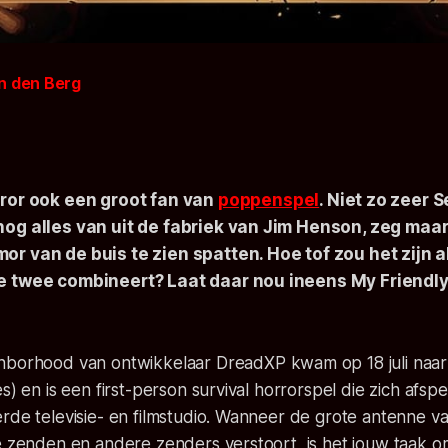
n den Berg
rror ook een groot fan van
poppenspel
. Niet zo zeer 
og alles van uit de fabriek van Jim Henson, zeg maar.
or van de buis te zien spatten. Hoe tof zou het zijn 
e twee combineert? Laat daar nou ineens
My Friendl
ghborhood
van ontwikkelaar DreadXP kwam op 18 juli naa
s) en is een first-person survival horrorspel die zich afspe
rde televisie- en filmstudio. Wanneer de grote antenne va
te zenden en andere zenders verstoort, is het jouw taak