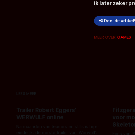
ik later zeker p
📢 Deel dit artikel
MEER OVER:
GAMES
LEES MEER
Trailer Robert Eggers'
Fitzgera
WERWULF online
voor mo
Skeleto
Na maanden van teasers en stills is hij er
eindelijk: de eerste trailer van 'Werwulf'.
Fans van '