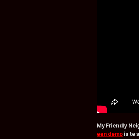
My Friendly Nei
een demo
is te 