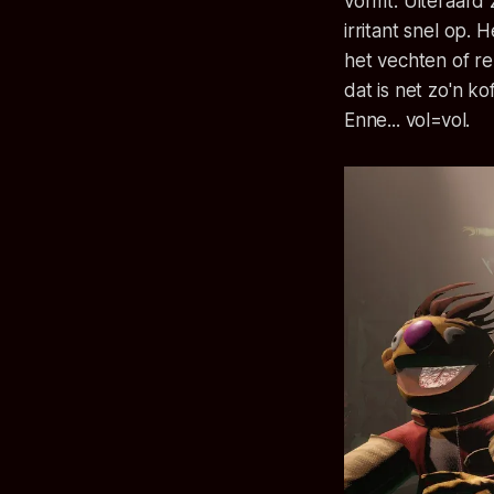
vormt. Uiteraard 
irritant snel op.
het vechten of r
dat is net zo'n ko
Enne... vol=vol.