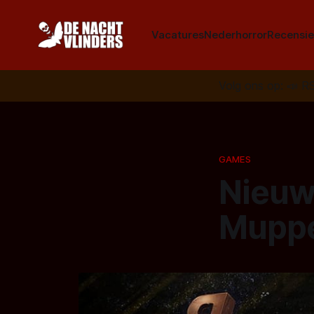
Vacatures
Nederhorror
Recensie
Volg ons op:
📣
R
GAMES
Nieuw
Muppe