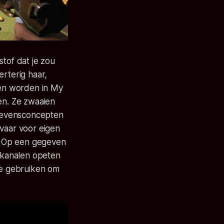
tof dat je zou
erterig haar,
en worden in
My
n. Ze zwaaien
e levensconcepten
evaar voor eigen
. Op een gegeven
 kanalen opeten
 te gebruiken om