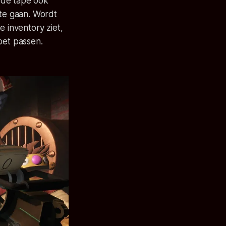
t de tape ook
 te gaan. Wordt
e inventory ziet,
oet passen.