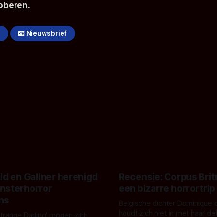
roberen.
!
📧 Nieuwsbrief
ld en Gallner herenigd
Recensie: Corpus Brit
nsterhorror
een bizarre horrortrip
ns
Belgische dichter Dominique 
houdt zich niet in met haar d
Strange Darling' mogen zich