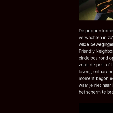
De poppen komen 
verwachten in zo'
wilde bewegingen
Friendly Neighb
eindeloos rond op
zoals de post of 
leven), ontaarde
moment begon een
waar je niet naar
het scherm te br