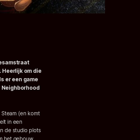
Sesamstraat
 Heerlijk om die
als er een game
y Neighborhood
r Steam (en komt
elt in een
n de studio plots
 om het gebouw