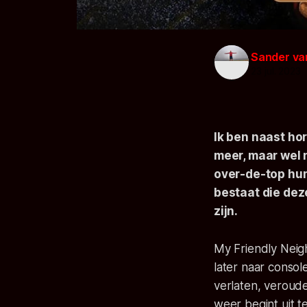
Sander va
23 jul. 2023
Ik ben naast ho
meer, maar wel n
over-de-top hum
bestaat die dez
zijn.
My Friendly Nei
later naar console
verlaten, veroude
weer begint uit 