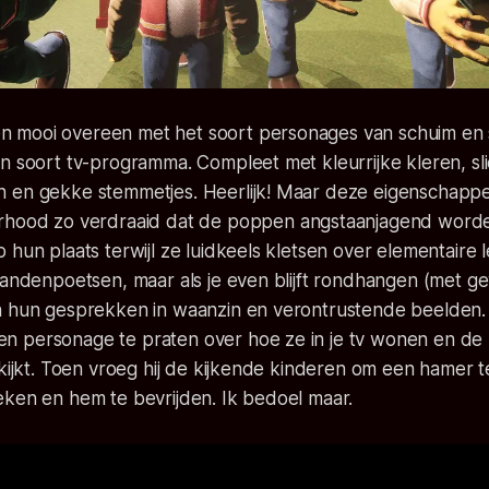
mooi overeen met het soort personages van schuim en s
n soort tv-programma. Compleet met kleurrijke kleren, sli
 en gekke stemmetjes. Heerlijk! Maar deze eigenschapp
orhood
zo verdraaid dat de poppen angstaanjagend worde
 hun plaats terwijl ze luidkeels kletsen over elementair
tandenpoetsen, maar als je even blijft rondhangen (met g
n hun gesprekken in waanzin en verontrustende beelden
 personage te praten over hoe ze in je tv wonen en de
 kijkt. Toen vroeg hij de kijkende kinderen om een hamer
eken en hem te bevrijden. Ik bedoel maar.