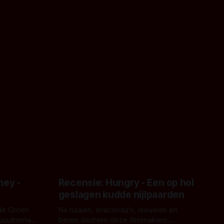
ney -
Recensie: Hungry - Een op hol
geslagen kudde nijlpaarden
de Groen
Na haaien, anaconda's, leeuwen en
ebuutroman.
beren dachten deze filmmakers: