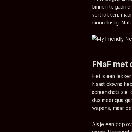
binnen te gaan en 
vertrokken, maar
moordlustig. Nah,
FNaF met d
Het is een lekker
Naast clowns he
screenshots zie, 
dus meer qua ga
wapens, maar de p
Als je een pop o