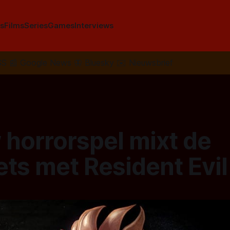
s
Films
Series
Games
Interviews
SS
📰
Google News
🦋
Bluesky
✉️
Nieuwsbrief
 horrorspel mixt de
ts met Resident Evil