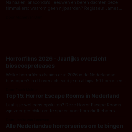
Na haaien, anaconda's, leeuwen en beren dachten deze
filmmakers: waarom geen nijlpaarden? Regisseur James
Nunn doet het gewoon en aan ons om te oordelen of dat
Door Michel van Dam
goed uitpakt met Hungry of niet.
Horrorfilms 2026 - Jaarlijks overzicht
bioscoopreleases
Welke horrorfilms draaien er in 2026 in de Nederlandse
bioscopen? In dit overzicht vind je nu al bijna 50 horror- en
aanverwante films.
Door Frank Mulder
Top 15: Horror Escape Rooms in Nederland
Laat jij je wel eens opsluiten? Deze Horror Escape Rooms
zijn zeer geschikt om te spelen voor horrorliefhebbers.
Door Janita van Leeuwen
Alle Nederlandse horrorseries om te bingen