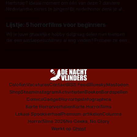
Herfstdip? Ideaal moment om één van deze 7 duistere
Nederlandse series te bingen! Bij nederhorror denk je al
snel aan horrorfilms, waarschijnlijk specifiek aan De Lift,
Door Frank Mulder
Amsterdamned of The Johnsons. Maar Nederlandse horror
Lijstje: 5 horrorfilms voor beginners
is niet beperkt tot films. Hier een aantal Nederlandse tv-
series uit het duistere of horrorgenre. Als
Wil je jouw gruwelijke hobby dolgraag delen met mensen
die een aardappelschilmes al eng vinden? Probeer ze eens
op te warmen met een instapmodel horrorfilm.
Door Marloes Keeris, Gerben Prins
Colofon
Vacatures
Contact
RSS Feed
Bluesky
Mastodon
Shop
Steam
Instagram
Activiteiten
Boeken
Bordspellen
Comics
Gadget
Horrortips
Infographics
Korte Horrorverhalen
Korte Horrorfilms
Lokaal Spookverhaal
Premium artikelen
Columns
Horrorfilms 2026
No Geeks, No Glory
Werkt op
Ghost