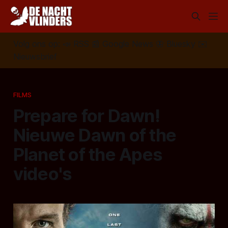
Volg ons op:
📣
RSS
📰
Google News
🦋
Bluesky
✉️
Nieuwsbrief
FILMS
Prepare for Dawn!
Nieuwe Dawn of the
Planet of the Apes
video's