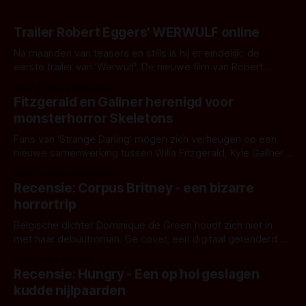
Trailer Robert Eggers' WERWULF online
Na maanden van teasers en stills is hij er eindelijk: de
eerste trailer van 'Werwulf'. De nieuwe film van Robert
Eggers toont - zoals we van hem kennen - een rauwe en
Door Thomas Vanbrabant
kille stijl vol folklore en mythe. Het topic deze keer is (kon
Fitzgerald en Gallner herenigd voor
het het al raden?)... de weerwolf. Kijk je mee?
monsterhorror Skeletons
Fans van 'Strange Darling' mogen zich verheugen op een
nieuwe samenwerking tussen Willa Fitzgerald, Kyle Gallner
en regisseur J.T. Mollner. Binnenkort zijn ze te zien in
Door Thomas Vanbrabant
'Skeletons', een nieuwe creature feature waarvoor de
Recensie: Corpus Britney - een bizarre
opnames zijn gestart in Australië.
horrortrip
Belgische dichter Dominique de Groen houdt zich niet in
met haar debuutroman. De cover, een digitaal gerenderd en
bizar muterend lichaam tegen een pastelroze- en blauwe
Door Aafke van Pelt
achtergrond, belooft iets kleurrijks maar onheilspellends,
Recensie: Hungry - Een op hol geslagen
iets ongrijpbaars. En dat maakt De Groen met ieder woord
kudde nijlpaarden
waar.