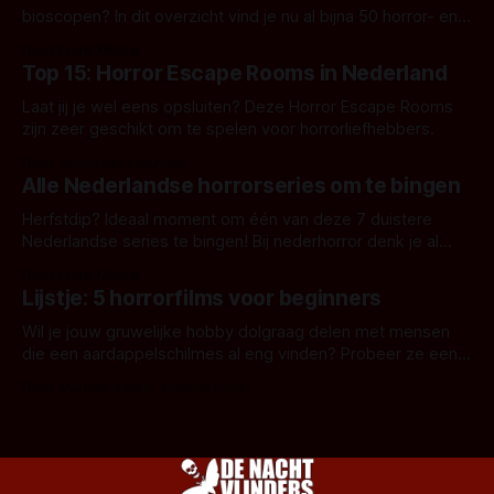
bioscopen? In dit overzicht vind je nu al bijna 50 horror- en
aanverwante films.
Door Frank Mulder
Top 15: Horror Escape Rooms in Nederland
Laat jij je wel eens opsluiten? Deze Horror Escape Rooms
zijn zeer geschikt om te spelen voor horrorliefhebbers.
Door Janita van Leeuwen
Alle Nederlandse horrorseries om te bingen
Herfstdip? Ideaal moment om één van deze 7 duistere
Nederlandse series te bingen! Bij nederhorror denk je al
snel aan horrorfilms, waarschijnlijk specifiek aan De Lift,
Door Frank Mulder
Amsterdamned of The Johnsons. Maar Nederlandse horror
Lijstje: 5 horrorfilms voor beginners
is niet beperkt tot films. Hier een aantal Nederlandse tv-
series uit het duistere of horrorgenre. Als
Wil je jouw gruwelijke hobby dolgraag delen met mensen
die een aardappelschilmes al eng vinden? Probeer ze eens
op te warmen met een instapmodel horrorfilm.
Door Marloes Keeris, Gerben Prins