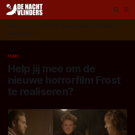
Volg ons op:
📣
RSS
📰
Google News
🦋
Bluesky
✉️
Nieuwsbrief
FILMS
Help jij mee om de
nieuwe horrorfilm Frost
te realiseren?