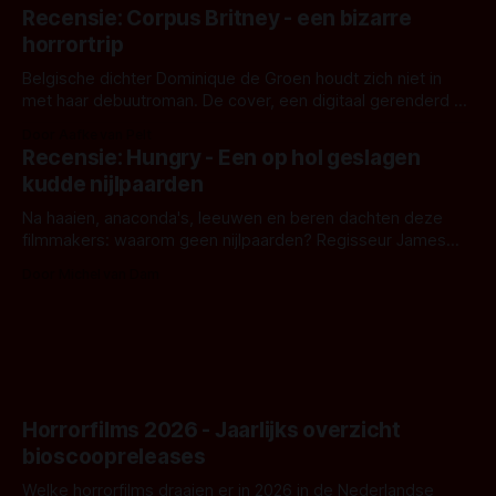
'Skeletons', een nieuwe creature feature waarvoor de
Recensie: Corpus Britney - een bizarre
opnames zijn gestart in Australië.
horrortrip
Belgische dichter Dominique de Groen houdt zich niet in
met haar debuutroman. De cover, een digitaal gerenderd en
bizar muterend lichaam tegen een pastelroze- en blauwe
Door Aafke van Pelt
achtergrond, belooft iets kleurrijks maar onheilspellends,
Recensie: Hungry - Een op hol geslagen
iets ongrijpbaars. En dat maakt De Groen met ieder woord
kudde nijlpaarden
waar.
Na haaien, anaconda's, leeuwen en beren dachten deze
filmmakers: waarom geen nijlpaarden? Regisseur James
Nunn doet het gewoon en aan ons om te oordelen of dat
Door Michel van Dam
goed uitpakt met Hungry of niet.
Horrorfilms 2026 - Jaarlijks overzicht
bioscoopreleases
Welke horrorfilms draaien er in 2026 in de Nederlandse