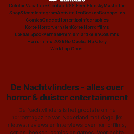
Colofon
Vacatures
Contact
RSS Feed
Bluesky
Mastodon
Shop
Steam
Instagram
Activiteiten
Boeken
Bordspellen
Comics
Gadget
Horrortips
Infographics
Korte Horrorverhalen
Korte Horrorfilms
Lokaal Spookverhaal
Premium artikelen
Columns
Horrorfilms 2026
No Geeks, No Glory
Werkt op
Ghost
De Nachtvlinders - alles over
horror & duister entertainment
De Nachtvlinders is het grootste online
horrormagazine van Nederland met dagelijks
nieuws, reviews en interviews over horrorfilms,
series, boeken, comics en games. Voor echte