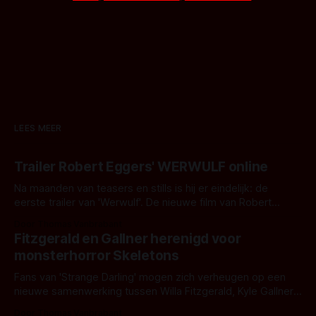
LEES MEER
Trailer Robert Eggers' WERWULF online
Na maanden van teasers en stills is hij er eindelijk: de
eerste trailer van 'Werwulf'. De nieuwe film van Robert
Eggers toont - zoals we van hem kennen - een rauwe en
Door Thomas Vanbrabant
kille stijl vol folklore en mythe. Het topic deze keer is (kon
Fitzgerald en Gallner herenigd voor
het het al raden?)... de weerwolf. Kijk je mee?
monsterhorror Skeletons
Fans van 'Strange Darling' mogen zich verheugen op een
nieuwe samenwerking tussen Willa Fitzgerald, Kyle Gallner
en regisseur J.T. Mollner. Binnenkort zijn ze te zien in
Door Thomas Vanbrabant