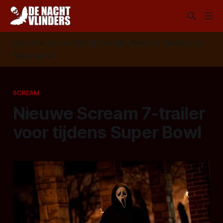
Volg ons op:
📣
RSS
📰
Google News
🦋
Bluesky
✉️
Nieuwsbrief
SCREAM
Nieuwe Scream 7-trailer
voor tijdens Super Bowl