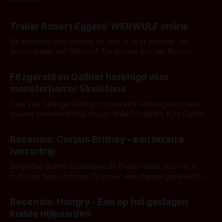
Trailer Robert Eggers' WERWULF online
Na maanden van teasers en stills is hij er eindelijk: de
eerste trailer van 'Werwulf'. De nieuwe film van Robert
Eggers toont - zoals we van hem kennen - een rauwe en
Door Thomas Vanbrabant
kille stijl vol folklore en mythe. Het topic deze keer is (kon
Fitzgerald en Gallner herenigd voor
het het al raden?)... de weerwolf. Kijk je mee?
monsterhorror Skeletons
Fans van 'Strange Darling' mogen zich verheugen op een
nieuwe samenwerking tussen Willa Fitzgerald, Kyle Gallner
en regisseur J.T. Mollner. Binnenkort zijn ze te zien in
Door Thomas Vanbrabant
'Skeletons', een nieuwe creature feature waarvoor de
Recensie: Corpus Britney - een bizarre
opnames zijn gestart in Australië.
horrortrip
Belgische dichter Dominique de Groen houdt zich niet in
met haar debuutroman. De cover, een digitaal gerenderd en
bizar muterend lichaam tegen een pastelroze- en blauwe
Door Aafke van Pelt
achtergrond, belooft iets kleurrijks maar onheilspellends,
Recensie: Hungry - Een op hol geslagen
iets ongrijpbaars. En dat maakt De Groen met ieder woord
kudde nijlpaarden
waar.