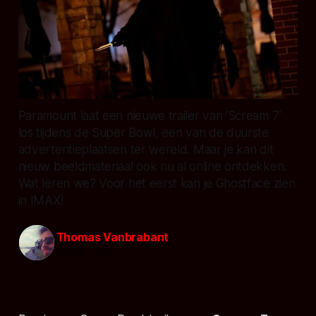
Paramount laat een nieuwe trailer van ‘Scream 7’
los tijdens de Super Bowl, een van de duurste
advertentieplaatsen ter wereld. Maar je kan dit
nieuw beeldmateriaal ook nu al online ontdekken.
Wat leren we? Voor het eerst kan je Ghostface zien
in IMAX!
Thomas Vanbrabant
03 feb. 2026