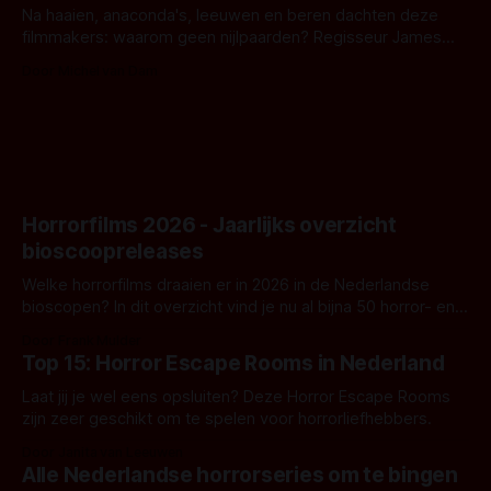
Na haaien, anaconda's, leeuwen en beren dachten deze
filmmakers: waarom geen nijlpaarden? Regisseur James
Nunn doet het gewoon en aan ons om te oordelen of dat
Door Michel van Dam
goed uitpakt met Hungry of niet.
Horrorfilms 2026 - Jaarlijks overzicht
bioscoopreleases
Welke horrorfilms draaien er in 2026 in de Nederlandse
bioscopen? In dit overzicht vind je nu al bijna 50 horror- en
aanverwante films.
Door Frank Mulder
Top 15: Horror Escape Rooms in Nederland
Laat jij je wel eens opsluiten? Deze Horror Escape Rooms
zijn zeer geschikt om te spelen voor horrorliefhebbers.
Door Janita van Leeuwen
Alle Nederlandse horrorseries om te bingen