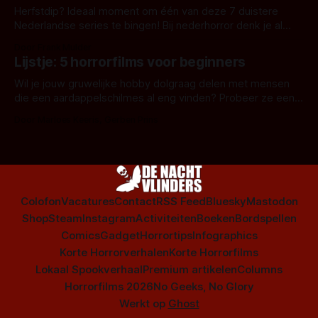
Herfstdip? Ideaal moment om één van deze 7 duistere
Nederlandse series te bingen! Bij nederhorror denk je al
snel aan horrorfilms, waarschijnlijk specifiek aan De Lift,
Door Frank Mulder
Amsterdamned of The Johnsons. Maar Nederlandse horror
Lijstje: 5 horrorfilms voor beginners
is niet beperkt tot films. Hier een aantal Nederlandse tv-
series uit het duistere of horrorgenre. Als
Wil je jouw gruwelijke hobby dolgraag delen met mensen
die een aardappelschilmes al eng vinden? Probeer ze eens
op te warmen met een instapmodel horrorfilm.
Door Marloes Keeris, Gerben Prins
Colofon
Vacatures
Contact
RSS Feed
Bluesky
Mastodon
Shop
Steam
Instagram
Activiteiten
Boeken
Bordspellen
Comics
Gadget
Horrortips
Infographics
Korte Horrorverhalen
Korte Horrorfilms
Lokaal Spookverhaal
Premium artikelen
Columns
Horrorfilms 2026
No Geeks, No Glory
Werkt op
Ghost