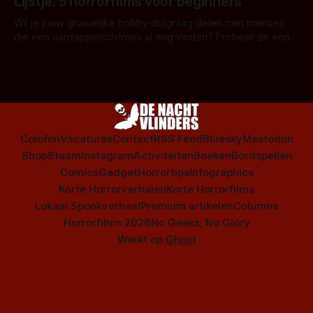
Lijstje: 5 horrorfilms voor beginners
is niet beperkt tot films. Hier een aantal Nederlandse tv-
series uit het duistere of horrorgenre. Als
Wil je jouw gruwelijke hobby dolgraag delen met mensen
die een aardappelschilmes al eng vinden? Probeer ze eens
op te warmen met een instapmodel horrorfilm.
Door Marloes Keeris, Gerben Prins
Colofon
Vacatures
Contact
RSS Feed
Bluesky
Mastodon
Shop
Steam
Instagram
Activiteiten
Boeken
Bordspellen
Comics
Gadget
Horrortips
Infographics
Korte Horrorverhalen
Korte Horrorfilms
Lokaal Spookverhaal
Premium artikelen
Columns
Horrorfilms 2026
No Geeks, No Glory
Werkt op
Ghost