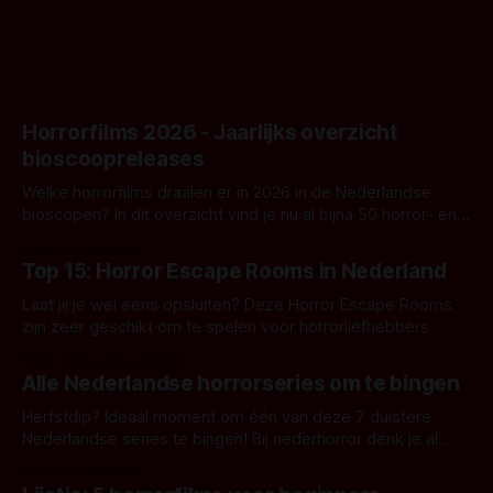
Horrorfilms 2026 - Jaarlijks overzicht
bioscoopreleases
Welke horrorfilms draaien er in 2026 in de Nederlandse
bioscopen? In dit overzicht vind je nu al bijna 50 horror- en
aanverwante films.
Door Frank Mulder
Top 15: Horror Escape Rooms in Nederland
Laat jij je wel eens opsluiten? Deze Horror Escape Rooms
zijn zeer geschikt om te spelen voor horrorliefhebbers.
Door Janita van Leeuwen
Alle Nederlandse horrorseries om te bingen
Herfstdip? Ideaal moment om één van deze 7 duistere
Nederlandse series te bingen! Bij nederhorror denk je al
snel aan horrorfilms, waarschijnlijk specifiek aan De Lift,
Door Frank Mulder
Amsterdamned of The Johnsons. Maar Nederlandse horror