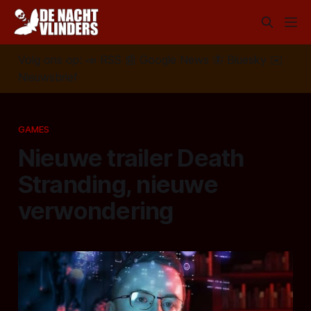
Volg ons op:
📣
RSS
📰
Google News
🦋
Bluesky
✉️
Nieuwsbrief
GAMES
Nieuwe trailer Death
Stranding, nieuwe
verwondering