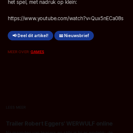
het spel, met nadruk op klein:
https://www.youtube.com/watch?v=Qux5nECa08s
📢 Deel dit artikel!
📧 Nieuwsbrief
MEER OVER:
GAMES
LEES MEER
Trailer Robert Eggers' WERWULF online
Na maanden van teasers en stills is hij er eindelijk: de