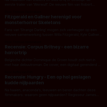
eerste trailer van 'Werwulf'. De nieuwe film van Robert
Eggers toont - zoals we van hem kennen - een rauwe en
Door Thomas Vanbrabant
kille stijl vol folklore en mythe. Het topic deze keer is (kon
Fitzgerald en Gallner herenigd voor
het het al raden?)... de weerwolf. Kijk je mee?
monsterhorror Skeletons
Fans van 'Strange Darling' mogen zich verheugen op een
nieuwe samenwerking tussen Willa Fitzgerald, Kyle Gallner
en regisseur J.T. Mollner. Binnenkort zijn ze te zien in
Door Thomas Vanbrabant
'Skeletons', een nieuwe creature feature waarvoor de
Recensie: Corpus Britney - een bizarre
opnames zijn gestart in Australië.
horrortrip
Belgische dichter Dominique de Groen houdt zich niet in
met haar debuutroman. De cover, een digitaal gerenderd en
bizar muterend lichaam tegen een pastelroze- en blauwe
Door Aafke van Pelt
achtergrond, belooft iets kleurrijks maar onheilspellends,
Recensie: Hungry - Een op hol geslagen
iets ongrijpbaars. En dat maakt De Groen met ieder woord
kudde nijlpaarden
waar.
Na haaien, anaconda's, leeuwen en beren dachten deze
filmmakers: waarom geen nijlpaarden? Regisseur James
Nunn doet het gewoon en aan ons om te oordelen of dat
Door Michel van Dam
goed uitpakt met Hungry of niet.