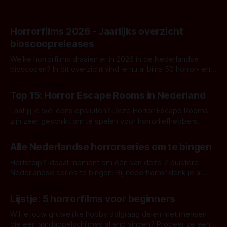
Horrorfilms 2026 - Jaarlijks overzicht
bioscoopreleases
Welke horrorfilms draaien er in 2026 in de Nederlandse
bioscopen? In dit overzicht vind je nu al bijna 50 horror- en
aanverwante films.
Door Frank Mulder
Top 15: Horror Escape Rooms in Nederland
Laat jij je wel eens opsluiten? Deze Horror Escape Rooms
zijn zeer geschikt om te spelen voor horrorliefhebbers.
Door Janita van Leeuwen
Alle Nederlandse horrorseries om te bingen
Herfstdip? Ideaal moment om één van deze 7 duistere
Nederlandse series te bingen! Bij nederhorror denk je al
snel aan horrorfilms, waarschijnlijk specifiek aan De Lift,
Door Frank Mulder
Amsterdamned of The Johnsons. Maar Nederlandse horror
Lijstje: 5 horrorfilms voor beginners
is niet beperkt tot films. Hier een aantal Nederlandse tv-
series uit het duistere of horrorgenre. Als
Wil je jouw gruwelijke hobby dolgraag delen met mensen
die een aardappelschilmes al eng vinden? Probeer ze eens