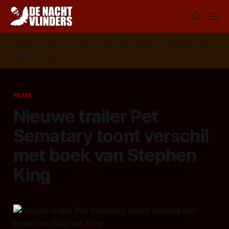
Volg ons op:
📣
RSS
📰
Google News
🦋
Bluesky
✉️
Nieuwsbrief
FILMS
Nieuwe trailer Pet
Sematary toont verschil
met boek van Stephen
King