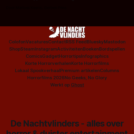
op te warmen met een instapmodel horrorfilm.
Door Marloes Keeris, Gerben Prins
Colofon
Vacatures
Contact
RSS Feed
Bluesky
Mastodon
Shop
Steam
Instagram
Activiteiten
Boeken
Bordspellen
Comics
Gadget
Horrortips
Infographics
Korte Horrorverhalen
Korte Horrorfilms
Lokaal Spookverhaal
Premium artikelen
Columns
Horrorfilms 2026
No Geeks, No Glory
Werkt op
Ghost
De Nachtvlinders - alles over
horror & duister entertainment