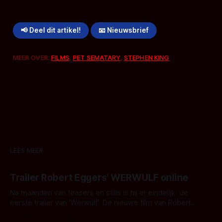
📢 Deel dit artikel!
📧 Nieuwsbrief
MEER OVER:
FILMS
,
PET SEMATARY
,
STEPHEN KING
LEES MEER
Trailer Robert Eggers' WERWULF online
Na maanden van teasers en stills is hij er eindelijk: de
eerste trailer van 'Werwulf'. De nieuwe film van Robert
Eggers toont - zoals we van hem kennen - een rauwe en
Door Thomas Vanbrabant