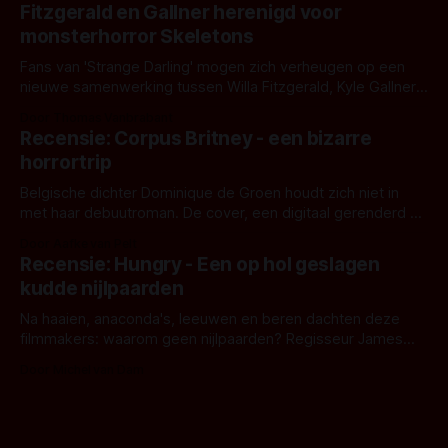
kille stijl vol folklore en mythe. Het topic deze keer is (kon
Fitzgerald en Gallner herenigd voor
het het al raden?)... de weerwolf. Kijk je mee?
monsterhorror Skeletons
Fans van 'Strange Darling' mogen zich verheugen op een
nieuwe samenwerking tussen Willa Fitzgerald, Kyle Gallner
en regisseur J.T. Mollner. Binnenkort zijn ze te zien in
Door Thomas Vanbrabant
'Skeletons', een nieuwe creature feature waarvoor de
Recensie: Corpus Britney - een bizarre
opnames zijn gestart in Australië.
horrortrip
Belgische dichter Dominique de Groen houdt zich niet in
met haar debuutroman. De cover, een digitaal gerenderd en
bizar muterend lichaam tegen een pastelroze- en blauwe
Door Aafke van Pelt
achtergrond, belooft iets kleurrijks maar onheilspellends,
Recensie: Hungry - Een op hol geslagen
iets ongrijpbaars. En dat maakt De Groen met ieder woord
kudde nijlpaarden
waar.
Na haaien, anaconda's, leeuwen en beren dachten deze
filmmakers: waarom geen nijlpaarden? Regisseur James
Nunn doet het gewoon en aan ons om te oordelen of dat
Door Michel van Dam
goed uitpakt met Hungry of niet.