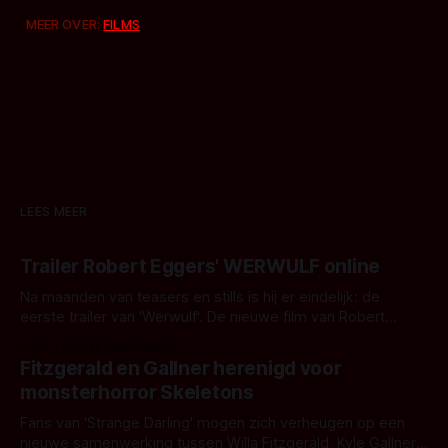
MEER OVER:
FILMS
LEES MEER
Trailer Robert Eggers' WERWULF online
Na maanden van teasers en stills is hij er eindelijk: de
eerste trailer van 'Werwulf'. De nieuwe film van Robert
Eggers toont - zoals we van hem kennen - een rauwe en
Door Thomas Vanbrabant
kille stijl vol folklore en mythe. Het topic deze keer is (kon
Fitzgerald en Gallner herenigd voor
het het al raden?)... de weerwolf. Kijk je mee?
monsterhorror Skeletons
Fans van 'Strange Darling' mogen zich verheugen op een
nieuwe samenwerking tussen Willa Fitzgerald, Kyle Gallner