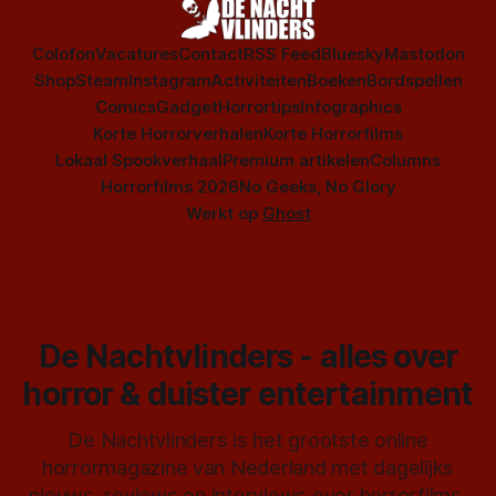
Colofon
Vacatures
Contact
RSS Feed
Bluesky
Mastodon
Shop
Steam
Instagram
Activiteiten
Boeken
Bordspellen
Comics
Gadget
Horrortips
Infographics
Korte Horrorverhalen
Korte Horrorfilms
Lokaal Spookverhaal
Premium artikelen
Columns
Horrorfilms 2026
No Geeks, No Glory
Werkt op
Ghost
De Nachtvlinders - alles over
horror & duister entertainment
De Nachtvlinders is het grootste online
horrormagazine van Nederland met dagelijks
nieuws, reviews en interviews over horrorfilms,