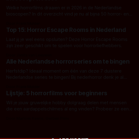
Welke horrorfilms draaien er in 2026 in de Nederlandse
bioscopen? In dit overzicht vind je nu al bijna 50 horror- en
aanverwante films.
Door Frank Mulder
Top 15: Horror Escape Rooms in Nederland
Laat jij je wel eens opsluiten? Deze Horror Escape Rooms
zijn zeer geschikt om te spelen voor horrorliefhebbers.
Door Janita van Leeuwen
Alle Nederlandse horrorseries om te bingen
Herfstdip? Ideaal moment om één van deze 7 duistere
Nederlandse series te bingen! Bij nederhorror denk je al
snel aan horrorfilms, waarschijnlijk specifiek aan De Lift,
Door Frank Mulder
Amsterdamned of The Johnsons. Maar Nederlandse horror
Lijstje: 5 horrorfilms voor beginners
is niet beperkt tot films. Hier een aantal Nederlandse tv-
series uit het duistere of horrorgenre. Als
Wil je jouw gruwelijke hobby dolgraag delen met mensen
die een aardappelschilmes al eng vinden? Probeer ze eens
op te warmen met een instapmodel horrorfilm.
Door Marloes Keeris, Gerben Prins