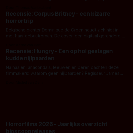
en regisseur J.T. Mollner. Binnenkort zijn ze te zien in
Door Thomas Vanbrabant
'Skeletons', een nieuwe creature feature waarvoor de
Recensie: Corpus Britney - een bizarre
opnames zijn gestart in Australië.
horrortrip
Belgische dichter Dominique de Groen houdt zich niet in
met haar debuutroman. De cover, een digitaal gerenderd en
bizar muterend lichaam tegen een pastelroze- en blauwe
Door Aafke van Pelt
achtergrond, belooft iets kleurrijks maar onheilspellends,
Recensie: Hungry - Een op hol geslagen
iets ongrijpbaars. En dat maakt De Groen met ieder woord
kudde nijlpaarden
waar.
Na haaien, anaconda's, leeuwen en beren dachten deze
filmmakers: waarom geen nijlpaarden? Regisseur James
Nunn doet het gewoon en aan ons om te oordelen of dat
Door Michel van Dam
goed uitpakt met Hungry of niet.
Horrorfilms 2026 - Jaarlijks overzicht
bioscoopreleases