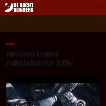
Volg ons op:
📣
RSS
📰
Google News
🦋
Bluesky
✉️
Nieuwsbrief
FILMS
Nieuwe trailer
ruimtehorror 'Life'