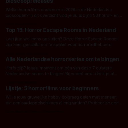
bioscoopreleases
Welke horrorfilms draaien er in 2026 in de Nederlandse
bioscopen? In dit overzicht vind je nu al bijna 50 horror- en
aanverwante films.
Door Frank Mulder
Top 15: Horror Escape Rooms in Nederland
Laat jij je wel eens opsluiten? Deze Horror Escape Rooms
zijn zeer geschikt om te spelen voor horrorliefhebbers.
Door Janita van Leeuwen
Alle Nederlandse horrorseries om te bingen
Herfstdip? Ideaal moment om één van deze 7 duistere
Nederlandse series te bingen! Bij nederhorror denk je al
snel aan horrorfilms, waarschijnlijk specifiek aan De Lift,
Door Frank Mulder
Amsterdamned of The Johnsons. Maar Nederlandse horror
Lijstje: 5 horrorfilms voor beginners
is niet beperkt tot films. Hier een aantal Nederlandse tv-
series uit het duistere of horrorgenre. Als
Wil je jouw gruwelijke hobby dolgraag delen met mensen
die een aardappelschilmes al eng vinden? Probeer ze eens
op te warmen met een instapmodel horrorfilm.
Door Marloes Keeris, Gerben Prins