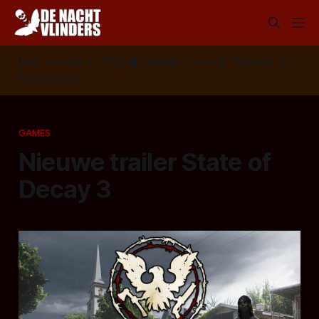
Volg ons op:
📣
RSS
📰
Google News
🦋
Bluesky
✉️
Nieuwsbrief
GAMES
Nieuwe trailer State of
Decay 3