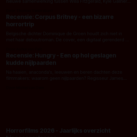
nieuwe samenwerking tussen Willa Fitzgerald, Kyle Gallner
en regisseur J.T. Mollner. Binnenkort zijn ze te zien in
Door Thomas Vanbrabant
'Skeletons', een nieuwe creature feature waarvoor de
Recensie: Corpus Britney - een bizarre
opnames zijn gestart in Australië.
horrortrip
Belgische dichter Dominique de Groen houdt zich niet in
met haar debuutroman. De cover, een digitaal gerenderd en
bizar muterend lichaam tegen een pastelroze- en blauwe
Door Aafke van Pelt
achtergrond, belooft iets kleurrijks maar onheilspellends,
Recensie: Hungry - Een op hol geslagen
iets ongrijpbaars. En dat maakt De Groen met ieder woord
kudde nijlpaarden
waar.
Na haaien, anaconda's, leeuwen en beren dachten deze
filmmakers: waarom geen nijlpaarden? Regisseur James
Nunn doet het gewoon en aan ons om te oordelen of dat
Door Michel van Dam
goed uitpakt met Hungry of niet.
Horrorfilms 2026 - Jaarlijks overzicht