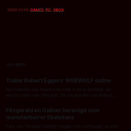
MEER OVER:
GAMES
,
PC
,
XBOX
LEES MEER
Trailer Robert Eggers' WERWULF online
Na maanden van teasers en stills is hij er eindelijk: de
eerste trailer van 'Werwulf'. De nieuwe film van Robert
Eggers toont - zoals we van hem kennen - een rauwe en
Door Thomas Vanbrabant
kille stijl vol folklore en mythe. Het topic deze keer is (kon
Fitzgerald en Gallner herenigd voor
het het al raden?)... de weerwolf. Kijk je mee?
monsterhorror Skeletons
Fans van 'Strange Darling' mogen zich verheugen op een