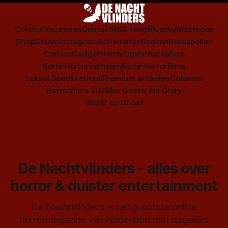
Colofon
Vacatures
Contact
RSS Feed
Bluesky
Mastodon
Shop
Steam
Instagram
Activiteiten
Boeken
Bordspellen
Comics
Gadget
Horrortips
Infographics
Korte Horrorverhalen
Korte Horrorfilms
Lokaal Spookverhaal
Premium artikelen
Columns
Horrorfilms 2026
No Geeks, No Glory
Werkt op
Ghost
De Nachtvlinders - alles over
horror & duister entertainment
De Nachtvlinders is het grootste online
horrormagazine van Nederland met dagelijks