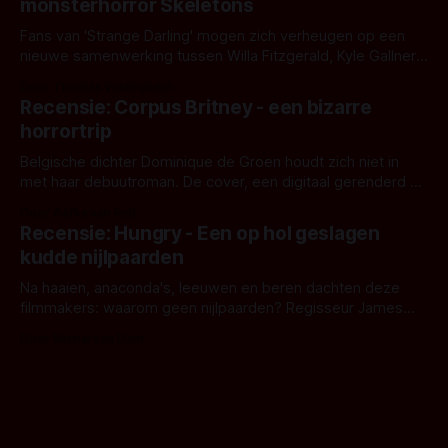
monsterhorror Skeletons
Fans van 'Strange Darling' mogen zich verheugen op een
nieuwe samenwerking tussen Willa Fitzgerald, Kyle Gallner
en regisseur J.T. Mollner. Binnenkort zijn ze te zien in
Door Thomas Vanbrabant
'Skeletons', een nieuwe creature feature waarvoor de
Recensie: Corpus Britney - een bizarre
opnames zijn gestart in Australië.
horrortrip
Belgische dichter Dominique de Groen houdt zich niet in
met haar debuutroman. De cover, een digitaal gerenderd en
bizar muterend lichaam tegen een pastelroze- en blauwe
Door Aafke van Pelt
achtergrond, belooft iets kleurrijks maar onheilspellends,
Recensie: Hungry - Een op hol geslagen
iets ongrijpbaars. En dat maakt De Groen met ieder woord
kudde nijlpaarden
waar.
Na haaien, anaconda's, leeuwen en beren dachten deze
filmmakers: waarom geen nijlpaarden? Regisseur James
Nunn doet het gewoon en aan ons om te oordelen of dat
Door Michel van Dam
goed uitpakt met Hungry of niet.