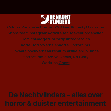
Colofon
Vacatures
Contact
RSS Feed
Bluesky
Mastodon
Shop
Steam
Instagram
Activiteiten
Boeken
Bordspellen
Comics
Gadget
Horrortips
Infographics
Korte Horrorverhalen
Korte Horrorfilms
Lokaal Spookverhaal
Premium artikelen
Columns
Horrorfilms 2026
No Geeks, No Glory
Werkt op
Ghost
De Nachtvlinders - alles over
horror & duister entertainment