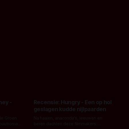
ney -
Recensie: Hungry - Een op hol
geslagen kudde nijlpaarden
de Groen
Na haaien, anaconda's, leeuwen en
ebuutroman.
beren dachten deze filmmakers: