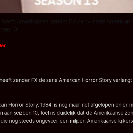
heeft Amerikaanse zender FX de tv-serie American 
zoen 13!
der
eeft zender FX de serie American Horror Story verlengt t
can Horror Story: 1984, is nog maar net afgelopen en er 
aan seizoen 10, toch is duidelijk dat de Amerikaanse z
 die nog steeds ongeveer een miljoen Amerikaanse kijkers