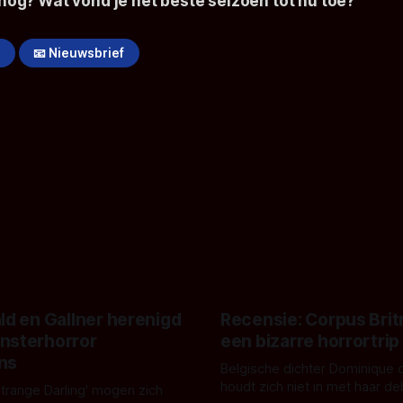
e nog? Wat vond je het beste seizoen tot nu toe?
!
📧 Nieuwsbrief
ld en Gallner herenigd
Recensie: Corpus Brit
nsterhorror
een bizarre horrortrip
ns
Belgische dichter Dominique 
houdt zich niet in met haar d
Strange Darling' mogen zich