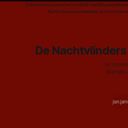
Colofon
Vacatures
Contact
RSS Feed
Bluesky
Mast
Korte Horrorverhalen
Korte Horrorfilms
De Nachtvlinders 
De Nachtvl
dagelijks