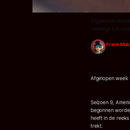
Afgelopen week 
verlengt tot sei
Frank Mul
15 jan. 2020
Afgelopen week h
Seizoen 9, Ameri
begonnen worden 
heeft in de reeks
trekt.