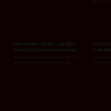
De nieuwe film van Robert Eggers toont
verheugen
Door Thomas Vanbrabant
- zoals we van hem kennen - een rauwe
samenwerki
Door Thoma
en kille stijl vol folklore en mythe. Het
Kyle Gallne
topic deze keer is (kon het het al
Binnenkort 
raden?)... de weerwolf. Kijk je mee?
een nieuwe
de opnames 
Horrorfilms 2026 - Jaarlijks
Top 15:
overzicht bioscoopreleases
in Nede
Welke horrorfilms draaien er in 2026 in
Laat jij je
de Nederlandse bioscopen? In dit
Horror Esc
overzicht vind je nu al bijna 50 horror- en
om te spel
Door Frank Mulder
Door Janita
aanverwante films.