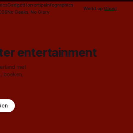
ics
Gadget
Horrortips
Infographics
Werkt op
Ghost
2026
No Geeks, No Glory
ster entertainment
derland met
s, boeken,
den