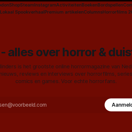
odon
Shop
Steam
Instagram
Activiteiten
Boeken
Bordspellen
Com
Lokaal Spookverhaal
Premium artikelen
Columns
Horrorfilms 
- alles over horror & dui
inders is het grootste online horrormagazine van Ne
 nieuws, reviews en interviews over horrorfilms, serie
comics en games. Voor echte horrorfans.
Aanmel