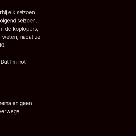
ij elk seizoen
volgend seizoen,
van de koplopers,
en weten, nadat ze
10.
 But I’m not
thema en geen
alverwege