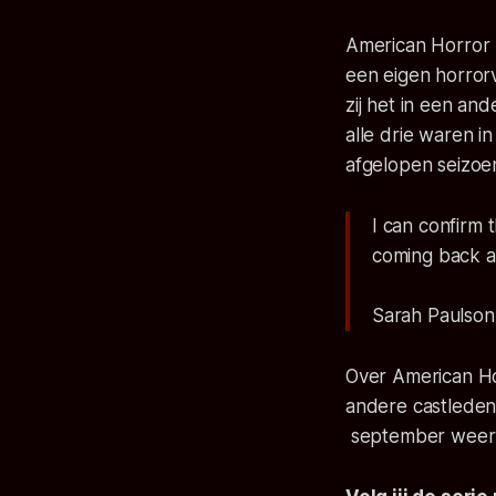
American Horror 
een eigen horror
zij het in een an
alle drie waren i
afgelopen seizoen
I can confirm t
coming back as
Sarah Paulso
Over American Ho
andere castleden
september weer 