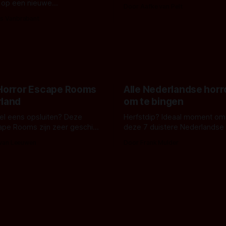
De cover, een digitaal gerend
 op een nieuwe
Door Aafke van Pelt
bizar muterend lichaam tegen
ng tussen Willa Fitzgerald,
s Vanbrabant
pastelroze- en blauwe achter
r en regisseur J.T. Mollner.
belooft iets kleurrijks maar
zijn ze te zien in 'Skeletons',
onheilspellends, iets ongrijpb
 creature feature waarvoor
maakt De Groen met ieder wo
zijn gestart in Australië.
 Horror Escape Rooms
Alle Nederlandse horr
rland
om te bingen
 wel eens opsluiten? Deze
Herfstdip? Ideaal moment om
ape Rooms zijn zeer geschikt
deze 7 duistere Nederlandse 
en voor horrorliefhebbers.
bingen! Bij nederhorror denk je al snel
 van Leeuwen
Door Frank Mulder
aan horrorfilms, waarschijnlijk
aan De Lift, Amsterdamned o
Johnsons. Maar Nederlandse h
niet beperkt tot films. Hier ee
Nederlandse tv-series uit het 
horrorgenre. Als