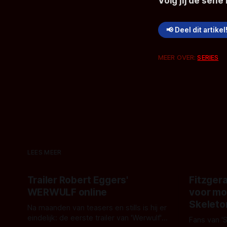
Volg jij de seri
📢 Deel dit artikel
MEER OVER:
SERIES
LEES MEER
Trailer Robert Eggers'
Fitzgera
WERWULF online
voor mo
Skeleto
Na maanden van teasers en stills is hij er
eindelijk: de eerste trailer van 'Werwulf'.
Fans van '