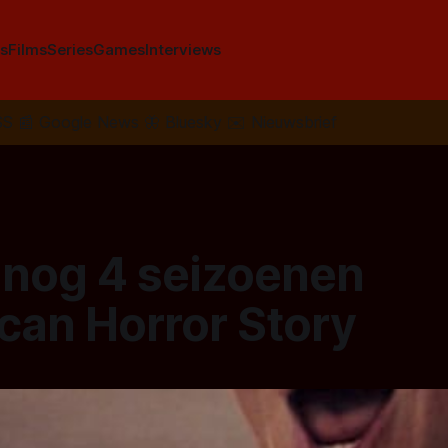
s
Films
Series
Games
Interviews
SS
📰
Google News
🦋
Bluesky
✉️
Nieuwsbrief
 nog 4 seizoenen
can Horror Story