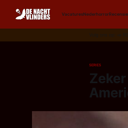
Vacatures
Nederhorror
Recensie
Volg ons op:
📣
R
SERIES
Zeker
Ameri