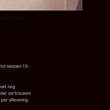
Horror Story
ot seizoen 13!
moet nog
ender vertrouwen
 per aflevering