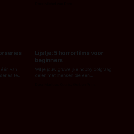
erd en
waarom geen nijlpaarden? Regisseur
Door Michel van Dam
 een
James Nunn doet het gewoon en aan
grond,
ons om te oordelen of dat goed uitpakt
met Hungry of niet.
aars. En dat
ord waar.
orseries
Lijstje: 5 horrorfilms voor
beginners
 één van
Wil je jouw gruwelijke hobby dolgraag
series te
delen met mensen die een
aardappelschilmes al eng vinden?
Door Marloes Keeris, Gerben Prins
 specifiek
Probeer ze eens op te warmen met een
f The
instapmodel horrorfilm.
orror is
n aantal
duistere of