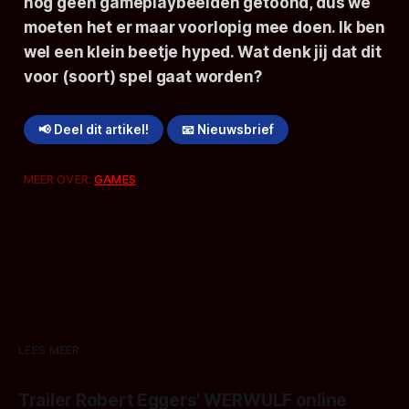
nog geen gameplaybeelden getoond, dus we
moeten het er maar voorlopig mee doen. Ik ben
wel een klein beetje hyped. Wat denk jij dat dit
voor (soort) spel gaat worden?
📢 Deel dit artikel!
📧 Nieuwsbrief
MEER OVER:
GAMES
LEES MEER
Trailer Robert Eggers' WERWULF online