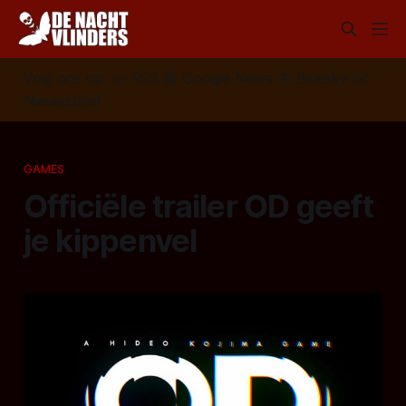
Volg ons op:
📣
RSS
📰
Google News
🦋
Bluesky
✉️
Nieuwsbrief
GAMES
Officiële trailer OD geeft
je kippenvel