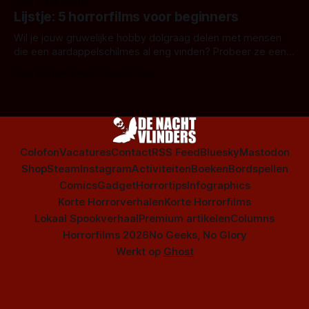
Door Frank Mulder
Amsterdamned of The Johnsons. Maar Nederlandse horror
Lijstje: 5 horrorfilms voor beginners
is niet beperkt tot films. Hier een aantal Nederlandse tv-
series uit het duistere of horrorgenre. Als
Wil je jouw gruwelijke hobby dolgraag delen met mensen
die een aardappelschilmes al eng vinden? Probeer ze eens
op te warmen met een instapmodel horrorfilm.
Door Marloes Keeris, Gerben Prins
Colofon
Vacatures
Contact
RSS Feed
Bluesky
Mastodon
Shop
Steam
Instagram
Activiteiten
Boeken
Bordspellen
Comics
Gadget
Horrortips
Infographics
Korte Horrorverhalen
Korte Horrorfilms
Lokaal Spookverhaal
Premium artikelen
Columns
Horrorfilms 2026
No Geeks, No Glory
Werkt op
Ghost