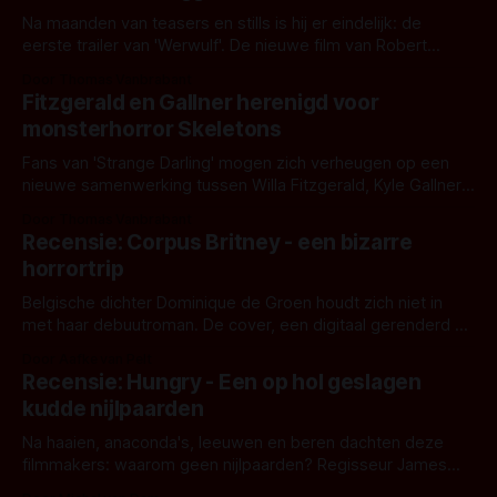
Na maanden van teasers en stills is hij er eindelijk: de
eerste trailer van 'Werwulf'. De nieuwe film van Robert
Eggers toont - zoals we van hem kennen - een rauwe en
Door Thomas Vanbrabant
kille stijl vol folklore en mythe. Het topic deze keer is (kon
Fitzgerald en Gallner herenigd voor
het het al raden?)... de weerwolf. Kijk je mee?
monsterhorror Skeletons
Fans van 'Strange Darling' mogen zich verheugen op een
nieuwe samenwerking tussen Willa Fitzgerald, Kyle Gallner
en regisseur J.T. Mollner. Binnenkort zijn ze te zien in
Door Thomas Vanbrabant
'Skeletons', een nieuwe creature feature waarvoor de
Recensie: Corpus Britney - een bizarre
opnames zijn gestart in Australië.
horrortrip
Belgische dichter Dominique de Groen houdt zich niet in
met haar debuutroman. De cover, een digitaal gerenderd en
bizar muterend lichaam tegen een pastelroze- en blauwe
Door Aafke van Pelt
achtergrond, belooft iets kleurrijks maar onheilspellends,
Recensie: Hungry - Een op hol geslagen
iets ongrijpbaars. En dat maakt De Groen met ieder woord
kudde nijlpaarden
waar.
Na haaien, anaconda's, leeuwen en beren dachten deze
filmmakers: waarom geen nijlpaarden? Regisseur James
Nunn doet het gewoon en aan ons om te oordelen of dat