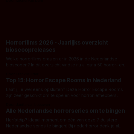
Door Michel van Dam
goed uitpakt met Hungry of niet.
Horrorfilms 2026 - Jaarlijks overzicht
bioscoopreleases
Welke horrorfilms draaien er in 2026 in de Nederlandse
bioscopen? In dit overzicht vind je nu al bijna 50 horror- en
aanverwante films.
Door Frank Mulder
Top 15: Horror Escape Rooms in Nederland
Laat jij je wel eens opsluiten? Deze Horror Escape Rooms
zijn zeer geschikt om te spelen voor horrorliefhebbers.
Door Janita van Leeuwen
Alle Nederlandse horrorseries om te bingen
Herfstdip? Ideaal moment om één van deze 7 duistere
Nederlandse series te bingen! Bij nederhorror denk je al
snel aan horrorfilms, waarschijnlijk specifiek aan De Lift,