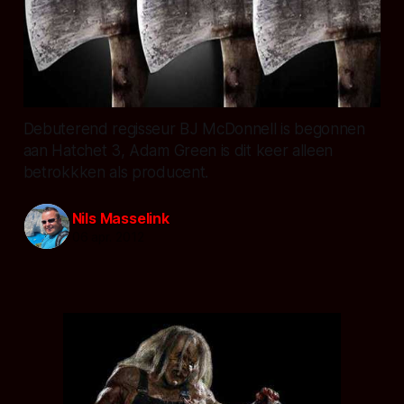
Debuterend regisseur BJ McDonnell is begonnen
aan Hatchet 3, Adam Green is dit keer alleen
betrokkken als producent.
Nils Masselink
06 apr. 2012