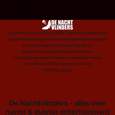
op te warmen met een instapmodel horrorfilm.
Door Marloes Keeris, Gerben Prins
Colofon
Vacatures
Contact
RSS Feed
Bluesky
Mastodon
Shop
Steam
Instagram
Activiteiten
Boeken
Bordspellen
Comics
Gadget
Horrortips
Infographics
Korte Horrorverhalen
Korte Horrorfilms
Lokaal Spookverhaal
Premium artikelen
Columns
Horrorfilms 2026
No Geeks, No Glory
Werkt op
Ghost
De Nachtvlinders - alles over
horror & duister entertainment