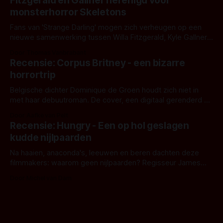
Fitzgerald en Gallner herenigd voor
het het al raden?)... de weerwolf. Kijk je mee?
monsterhorror Skeletons
Fans van 'Strange Darling' mogen zich verheugen op een
nieuwe samenwerking tussen Willa Fitzgerald, Kyle Gallner
en regisseur J.T. Mollner. Binnenkort zijn ze te zien in
Door Thomas Vanbrabant
'Skeletons', een nieuwe creature feature waarvoor de
Recensie: Corpus Britney - een bizarre
opnames zijn gestart in Australië.
horrortrip
Belgische dichter Dominique de Groen houdt zich niet in
met haar debuutroman. De cover, een digitaal gerenderd en
bizar muterend lichaam tegen een pastelroze- en blauwe
Door Aafke van Pelt
achtergrond, belooft iets kleurrijks maar onheilspellends,
Recensie: Hungry - Een op hol geslagen
iets ongrijpbaars. En dat maakt De Groen met ieder woord
kudde nijlpaarden
waar.
Na haaien, anaconda's, leeuwen en beren dachten deze
filmmakers: waarom geen nijlpaarden? Regisseur James
Nunn doet het gewoon en aan ons om te oordelen of dat
Door Michel van Dam
goed uitpakt met Hungry of niet.