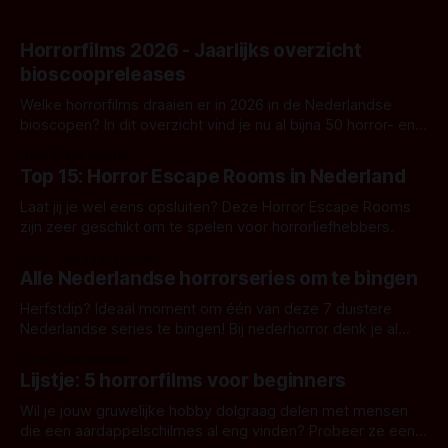
Horrorfilms 2026 - Jaarlijks overzicht
bioscoopreleases
Welke horrorfilms draaien er in 2026 in de Nederlandse
bioscopen? In dit overzicht vind je nu al bijna 50 horror- en
aanverwante films.
Door Frank Mulder
Top 15: Horror Escape Rooms in Nederland
Laat jij je wel eens opsluiten? Deze Horror Escape Rooms
zijn zeer geschikt om te spelen voor horrorliefhebbers.
Door Janita van Leeuwen
Alle Nederlandse horrorseries om te bingen
Herfstdip? Ideaal moment om één van deze 7 duistere
Nederlandse series te bingen! Bij nederhorror denk je al
snel aan horrorfilms, waarschijnlijk specifiek aan De Lift,
Door Frank Mulder
Amsterdamned of The Johnsons. Maar Nederlandse horror
Lijstje: 5 horrorfilms voor beginners
is niet beperkt tot films. Hier een aantal Nederlandse tv-
series uit het duistere of horrorgenre. Als
Wil je jouw gruwelijke hobby dolgraag delen met mensen
die een aardappelschilmes al eng vinden? Probeer ze eens