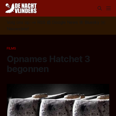
Volg ons op:
📣
RSS
📰
Google News
🦋
Bluesky
✉️
Nieuwsbrief
FILMS
Opnames Hatchet 3
begonnen