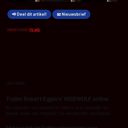
📢 Deel dit artikel!
📧 Nieuwsbrief
MEER OVER:
FILMS
LEES MEER
Trailer Robert Eggers' WERWULF online
Na maanden van teasers en stills is hij er eindelijk: de
eerste trailer van 'Werwulf'. De nieuwe film van Robert
Eggers toont - zoals we van hem kennen - een rauwe en
Door Thomas Vanbrabant
kille stijl vol folklore en mythe. Het topic deze keer is (kon