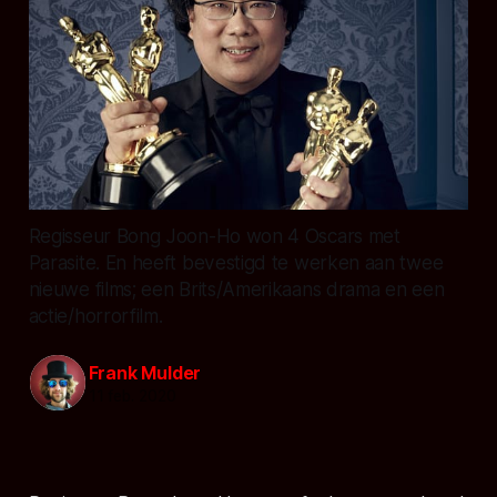
Regisseur Bong Joon-Ho won 4 Oscars met
Parasite. En heeft bevestigd te werken aan twee
nieuwe films; een Brits/Amerikaans drama en een
actie/horrorfilm.
Frank Mulder
11 feb. 2020