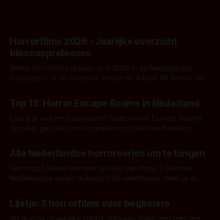
Horrorfilms 2026 - Jaarlijks overzicht
bioscoopreleases
Welke horrorfilms draaien er in 2026 in de Nederlandse
bioscopen? In dit overzicht vind je nu al bijna 50 horror- en
aanverwante films.
Door Frank Mulder
Top 15: Horror Escape Rooms in Nederland
Laat jij je wel eens opsluiten? Deze Horror Escape Rooms
zijn zeer geschikt om te spelen voor horrorliefhebbers.
Door Janita van Leeuwen
Alle Nederlandse horrorseries om te bingen
Herfstdip? Ideaal moment om één van deze 7 duistere
Nederlandse series te bingen! Bij nederhorror denk je al
snel aan horrorfilms, waarschijnlijk specifiek aan De Lift,
Door Frank Mulder
Amsterdamned of The Johnsons. Maar Nederlandse horror
Lijstje: 5 horrorfilms voor beginners
is niet beperkt tot films. Hier een aantal Nederlandse tv-
series uit het duistere of horrorgenre. Als
Wil je jouw gruwelijke hobby dolgraag delen met mensen