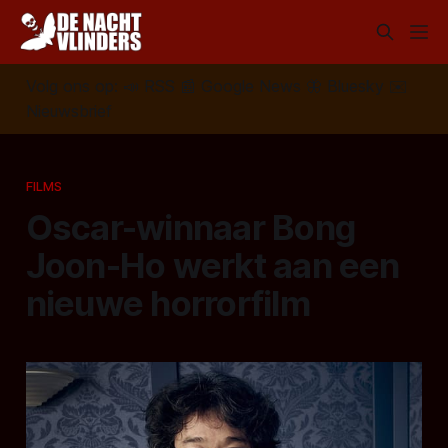
Volg ons op:
📣
RSS
📰
Google News
🦋
Bluesky
✉️
Nieuwsbrief
FILMS
Oscar-winnaar Bong
Joon-Ho werkt aan een
nieuwe horrorfilm