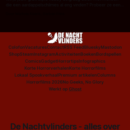
die een aardappelschilmes al eng vinden? Probeer ze eens
op te warmen met een instapmodel horrorfilm.
Door Marloes Keeris, Gerben Prins
Colofon
Vacatures
Contact
RSS Feed
Bluesky
Mastodon
Shop
Steam
Instagram
Activiteiten
Boeken
Bordspellen
Comics
Gadget
Horrortips
Infographics
Korte Horrorverhalen
Korte Horrorfilms
Lokaal Spookverhaal
Premium artikelen
Columns
Horrorfilms 2026
No Geeks, No Glory
Werkt op
Ghost
De Nachtvlinders - alles over