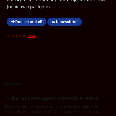
(opnieuw) gaat kijken.
📢 Deel dit artikel!
📧 Nieuwsbrief
MEER OVER:
FILMS
LEES MEER
Trailer Robert Eggers' WERWULF online
Na maanden van teasers en stills is hij er eindelijk: de
eerste trailer van 'Werwulf'. De nieuwe film van Robert