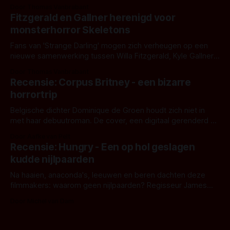
Eggers toont - zoals we van hem kennen - een rauwe en
Door Thomas Vanbrabant
kille stijl vol folklore en mythe. Het topic deze keer is (kon
Fitzgerald en Gallner herenigd voor
het het al raden?)... de weerwolf. Kijk je mee?
monsterhorror Skeletons
Fans van 'Strange Darling' mogen zich verheugen op een
nieuwe samenwerking tussen Willa Fitzgerald, Kyle Gallner
en regisseur J.T. Mollner. Binnenkort zijn ze te zien in
Door Thomas Vanbrabant
'Skeletons', een nieuwe creature feature waarvoor de
Recensie: Corpus Britney - een bizarre
opnames zijn gestart in Australië.
horrortrip
Belgische dichter Dominique de Groen houdt zich niet in
met haar debuutroman. De cover, een digitaal gerenderd en
bizar muterend lichaam tegen een pastelroze- en blauwe
Door Aafke van Pelt
achtergrond, belooft iets kleurrijks maar onheilspellends,
Recensie: Hungry - Een op hol geslagen
iets ongrijpbaars. En dat maakt De Groen met ieder woord
kudde nijlpaarden
waar.
Na haaien, anaconda's, leeuwen en beren dachten deze
filmmakers: waarom geen nijlpaarden? Regisseur James
Nunn doet het gewoon en aan ons om te oordelen of dat
Door Michel van Dam
goed uitpakt met Hungry of niet.