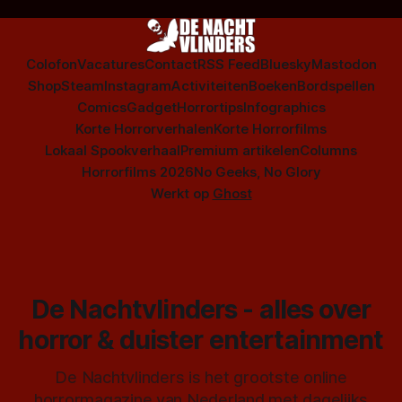
Colofon
Vacatures
Contact
RSS Feed
Bluesky
Mastodon
Shop
Steam
Instagram
Activiteiten
Boeken
Bordspellen
Comics
Gadget
Horrortips
Infographics
Korte Horrorverhalen
Korte Horrorfilms
Lokaal Spookverhaal
Premium artikelen
Columns
Horrorfilms 2026
No Geeks, No Glory
Werkt op
Ghost
De Nachtvlinders - alles over
horror & duister entertainment
De Nachtvlinders is het grootste online
horrormagazine van Nederland met dagelijks