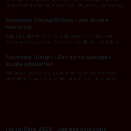
nieuwe samenwerking tussen Willa Fitzgerald, Kyle Gallner
en regisseur J.T. Mollner. Binnenkort zijn ze te zien in
Door Thomas Vanbrabant
'Skeletons', een nieuwe creature feature waarvoor de
Recensie: Corpus Britney - een bizarre
opnames zijn gestart in Australië.
horrortrip
Belgische dichter Dominique de Groen houdt zich niet in
met haar debuutroman. De cover, een digitaal gerenderd en
bizar muterend lichaam tegen een pastelroze- en blauwe
Door Aafke van Pelt
achtergrond, belooft iets kleurrijks maar onheilspellends,
Recensie: Hungry - Een op hol geslagen
iets ongrijpbaars. En dat maakt De Groen met ieder woord
kudde nijlpaarden
waar.
Na haaien, anaconda's, leeuwen en beren dachten deze
filmmakers: waarom geen nijlpaarden? Regisseur James
Nunn doet het gewoon en aan ons om te oordelen of dat
Door Michel van Dam
goed uitpakt met Hungry of niet.
Horrorfilms 2026 - Jaarlijks overzicht