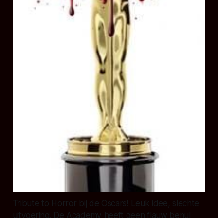
Tribute to Horror bij de Oscars! Leuk idee, slechte
uitvoering. De Academy heeft geen flauw benul