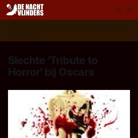
Volg ons op:
📣
RSS
📰
Google News
🦋
Bluesky
✉️
Nieuwsbrief
Slechte 'Tribute to
Horror' bij Oscars