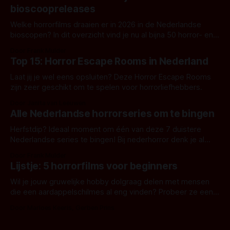
bioscoopreleases
Welke horrorfilms draaien er in 2026 in de Nederlandse
bioscopen? In dit overzicht vind je nu al bijna 50 horror- en
aanverwante films.
Door Frank Mulder
Top 15: Horror Escape Rooms in Nederland
Laat jij je wel eens opsluiten? Deze Horror Escape Rooms
zijn zeer geschikt om te spelen voor horrorliefhebbers.
Door Janita van Leeuwen
Alle Nederlandse horrorseries om te bingen
Herfstdip? Ideaal moment om één van deze 7 duistere
Nederlandse series te bingen! Bij nederhorror denk je al
snel aan horrorfilms, waarschijnlijk specifiek aan De Lift,
Door Frank Mulder
Amsterdamned of The Johnsons. Maar Nederlandse horror
Lijstje: 5 horrorfilms voor beginners
is niet beperkt tot films. Hier een aantal Nederlandse tv-
series uit het duistere of horrorgenre. Als
Wil je jouw gruwelijke hobby dolgraag delen met mensen
die een aardappelschilmes al eng vinden? Probeer ze eens
op te warmen met een instapmodel horrorfilm.
Door Marloes Keeris, Gerben Prins