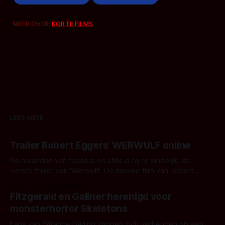
MEER OVER:
KORTE FILMS
LEES MEER
Trailer Robert Eggers' WERWULF online
Na maanden van teasers en stills is hij er eindelijk: de
eerste trailer van 'Werwulf'. De nieuwe film van Robert
Eggers toont - zoals we van hem kennen - een rauwe en
Door Thomas Vanbrabant
kille stijl vol folklore en mythe. Het topic deze keer is (kon
Fitzgerald en Gallner herenigd voor
het het al raden?)... de weerwolf. Kijk je mee?
monsterhorror Skeletons
Fans van 'Strange Darling' mogen zich verheugen op een