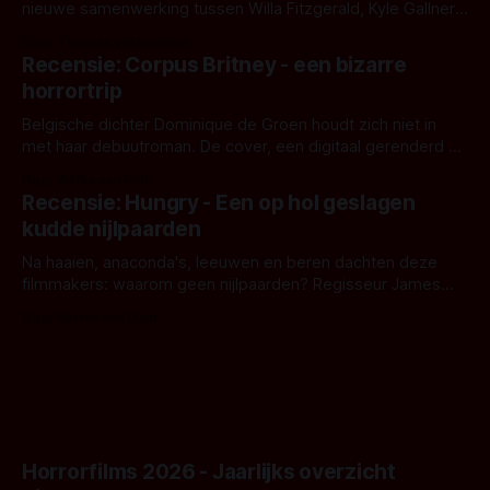
nieuwe samenwerking tussen Willa Fitzgerald, Kyle Gallner
en regisseur J.T. Mollner. Binnenkort zijn ze te zien in
Door Thomas Vanbrabant
'Skeletons', een nieuwe creature feature waarvoor de
Recensie: Corpus Britney - een bizarre
opnames zijn gestart in Australië.
horrortrip
Belgische dichter Dominique de Groen houdt zich niet in
met haar debuutroman. De cover, een digitaal gerenderd en
bizar muterend lichaam tegen een pastelroze- en blauwe
Door Aafke van Pelt
achtergrond, belooft iets kleurrijks maar onheilspellends,
Recensie: Hungry - Een op hol geslagen
iets ongrijpbaars. En dat maakt De Groen met ieder woord
kudde nijlpaarden
waar.
Na haaien, anaconda's, leeuwen en beren dachten deze
filmmakers: waarom geen nijlpaarden? Regisseur James
Nunn doet het gewoon en aan ons om te oordelen of dat
Door Michel van Dam
goed uitpakt met Hungry of niet.
Horrorfilms 2026 - Jaarlijks overzicht