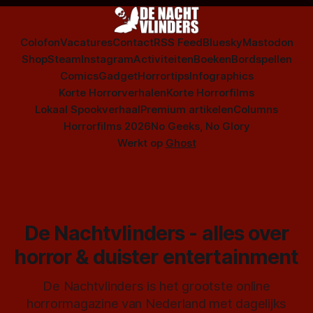
Colofon
Vacatures
Contact
RSS Feed
Bluesky
Mastodon
Shop
Steam
Instagram
Activiteiten
Boeken
Bordspellen
Comics
Gadget
Horrortips
Infographics
Korte Horrorverhalen
Korte Horrorfilms
Lokaal Spookverhaal
Premium artikelen
Columns
Horrorfilms 2026
No Geeks, No Glory
Werkt op
Ghost
De Nachtvlinders - alles over
horror & duister entertainment
De Nachtvlinders is het grootste online
horrormagazine van Nederland met dagelijks