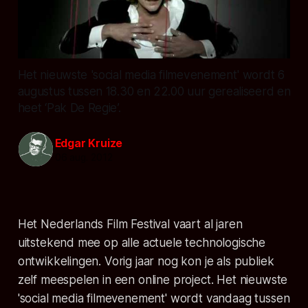
Het nieuwste 'social media filmevenement' wordt 6
augustus tussen 18.30 en 22.00 uur gerealiseerd en
heet ‘Pak De Regie’.
Edgar Kruize
06 aug. 2012
Het Nederlands Film Festival vaart al jaren
uitstekend mee op alle actuele technologische
ontwikkelingen. Vorig jaar nog kon je als publiek
zelf meespelen in een online project. Het nieuwste
'social media filmevenement' wordt vandaag tussen