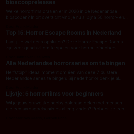
bioscoopreleases
Welke horrorfilms draaien er in 2026 in de Nederlandse
bioscopen? In dit overzicht vind je nu al bijna 50 horror- en
aanverwante films.
Door Frank Mulder
Top 15: Horror Escape Rooms in Nederland
Laat jij je wel eens opsluiten? Deze Horror Escape Rooms
zijn zeer geschikt om te spelen voor horrorliefhebbers.
Door Janita van Leeuwen
Alle Nederlandse horrorseries om te bingen
Herfstdip? Ideaal moment om één van deze 7 duistere
Nederlandse series te bingen! Bij nederhorror denk je al
snel aan horrorfilms, waarschijnlijk specifiek aan De Lift,
Door Frank Mulder
Amsterdamned of The Johnsons. Maar Nederlandse horror
Lijstje: 5 horrorfilms voor beginners
is niet beperkt tot films. Hier een aantal Nederlandse tv-
series uit het duistere of horrorgenre. Als
Wil je jouw gruwelijke hobby dolgraag delen met mensen
die een aardappelschilmes al eng vinden? Probeer ze eens
op te warmen met een instapmodel horrorfilm.
Door Marloes Keeris, Gerben Prins