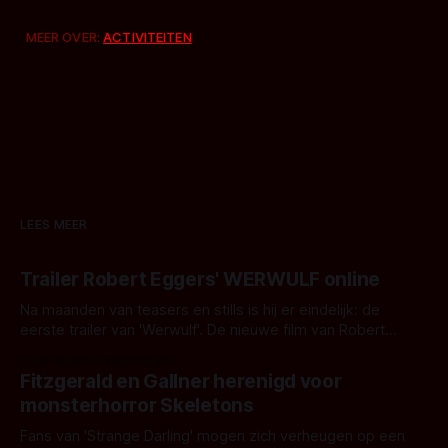
MEER OVER:
ACTIVITEITEN
LEES MEER
Trailer Robert Eggers' WERWULF online
Na maanden van teasers en stills is hij er eindelijk: de
eerste trailer van 'Werwulf'. De nieuwe film van Robert
Eggers toont - zoals we van hem kennen - een rauwe en
Door Thomas Vanbrabant
kille stijl vol folklore en mythe. Het topic deze keer is (kon
Fitzgerald en Gallner herenigd voor
het het al raden?)... de weerwolf. Kijk je mee?
monsterhorror Skeletons
Fans van 'Strange Darling' mogen zich verheugen op een