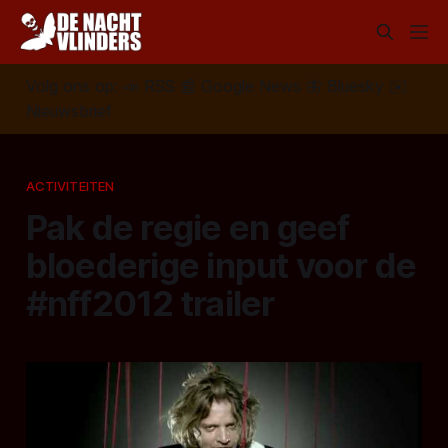
Volg ons op:
📣
RSS
📰
Google News
🦋
Bluesky
✉️
Nieuwsbrief
ACTIVITEITEN
Pak de regie en geef
bloederige input voor de
#nff2012 trailer