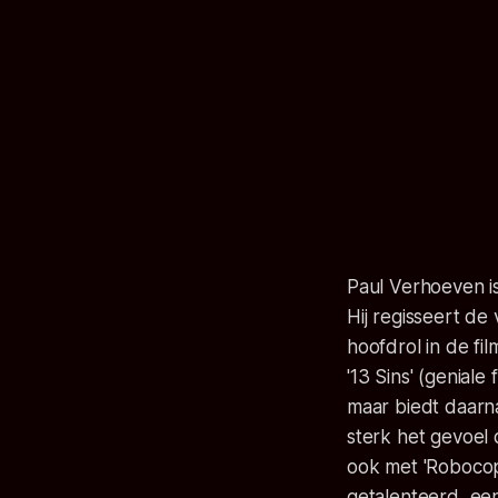
Paul Verhoeven i
Hij regisseert de 
hoofdrol in de fil
'13 Sins' (geniale
maar biedt daarna
sterk het gevoel 
ook met 'Robocop'
getalenteerd, een