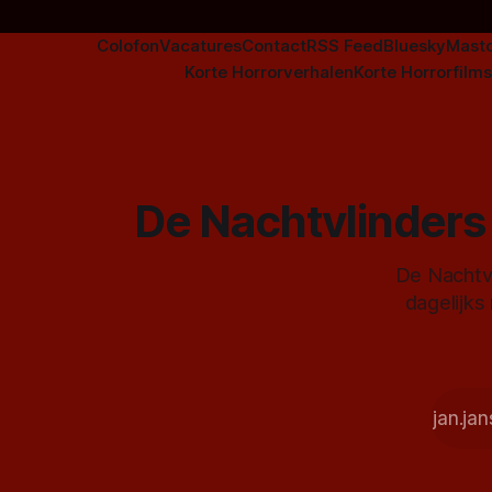
Colofon
Vacatures
Contact
RSS Feed
Bluesky
Mast
Korte Horrorverhalen
Korte Horrorfilms
De Nachtvlinders 
De Nachtvl
dagelijks