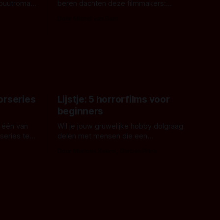
ebuutroman.
beren dachten deze filmmakers:
erd en
waarom geen nijlpaarden? Regisseur
Door Michel van Dam
 een
James Nunn doet het gewoon en aan
grond,
ons om te oordelen of dat goed uitpakt
met Hungry of niet.
aars. En dat
ord waar.
orseries
Lijstje: 5 horrorfilms voor
beginners
 één van
Wil je jouw gruwelijke hobby dolgraag
series te
delen met mensen die een
aardappelschilmes al eng vinden?
Door Marloes Keeris, Gerben Prins
 specifiek
Probeer ze eens op te warmen met een
f The
instapmodel horrorfilm.
orror is
n aantal
duistere of