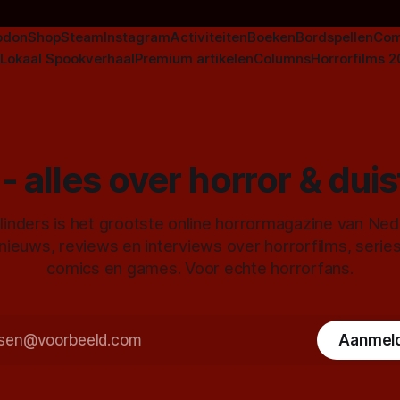
odon
Shop
Steam
Instagram
Activiteiten
Boeken
Bordspellen
Com
Lokaal Spookverhaal
Premium artikelen
Columns
Horrorfilms 
- alles over horror & dui
inders is het grootste online horrormagazine van Ne
 nieuws, reviews en interviews over horrorfilms, serie
comics en games. Voor echte horrorfans.
Aanmel