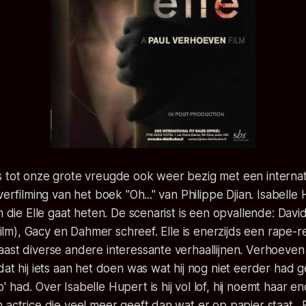
s tot onze grote vreugde ook weer bezig met een internat
verfilming van het boek "Oh..." van Philippe Djian. Isabell
m die Elle gaat heten. De scenarist is een opvallende: Davi
 film), Gacy en Dahmer schreef. Elle is enerzijds een rape-re
ast diverse andere interessante verhaallijnen. Verhoeven 
dat hij iets aan het doen was wat hij nog niet eerder had ge
 had. Over Isabelle Hupert is hij vol lof, hij noemt haar e
 actrice die veel meer geeft dan wat er op papier staat. 