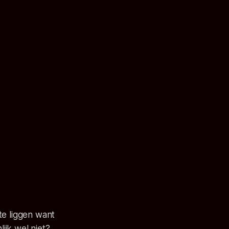
te liggen want
lijk wel niet?