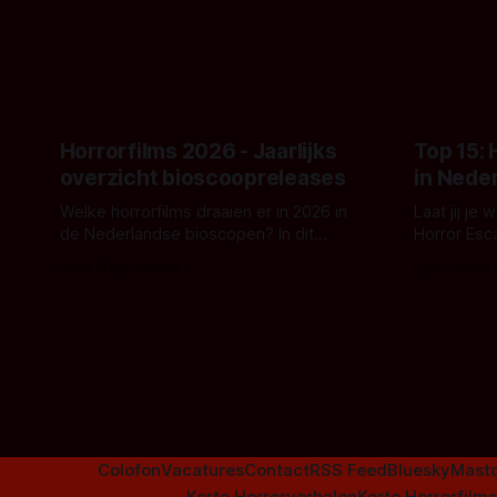
en kille stijl vol folklore en mythe. Het
Kyle Gallne
topic deze keer is (kon het het al
Binnenkort 
raden?)... de weerwolf. Kijk je mee?
een nieuwe
de opnames 
Horrorfilms 2026 - Jaarlijks
Top 15:
overzicht bioscoopreleases
in Nede
Welke horrorfilms draaien er in 2026 in
Laat jij je
de Nederlandse bioscopen? In dit
Horror Esc
overzicht vind je nu al bijna 50 horror- en
om te spel
Door Frank Mulder
Door Janita
aanverwante films.
Colofon
Vacatures
Contact
RSS Feed
Bluesky
Mast
Korte Horrorverhalen
Korte Horrorfilms