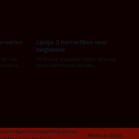
grond,
ons om te oordelen of dat goed uitpakt
met Hungry of niet.
aars. En dat
ord waar.
orseries
Lijstje: 5 horrorfilms voor
beginners
 één van
Wil je jouw gruwelijke hobby dolgraag
series te
delen met mensen die een
aardappelschilmes al eng vinden?
Door Marloes Keeris, Gerben Prins
 specifiek
Probeer ze eens op te warmen met een
f The
instapmodel horrorfilm.
orror is
n aantal
duistere of
ics
Gadget
Horrortips
Infographics
Werkt op
Ghost
2026
No Geeks, No Glory