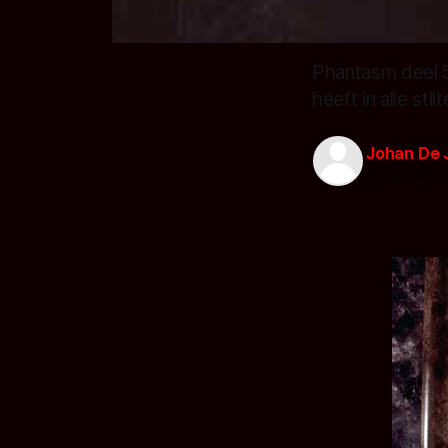
Phantasm deel 5:
heeft in alle sti
Johan De 
02 apr. 2014