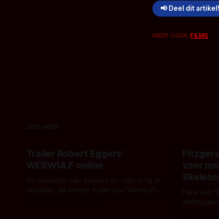
📢 Deel dit artikel
MEER OVER:
FILMS
LEES MEER
Trailer Robert Eggers'
Fitzgera
WERWULF online
voor mo
Skeleto
Na maanden van teasers en stills is hij er
eindelijk: de eerste trailer van 'Werwulf'.
Fans van '
De nieuwe film van Robert Eggers toont
verheugen
Door Thomas Vanbrabant
- zoals we van hem kennen - een rauwe
samenwerki
Door Thoma