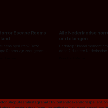
pastelroze- en blauwe achter
r en regisseur J.T. Mollner.
belooft iets kleurrijks maar
zijn ze te zien in 'Skeletons',
onheilspellends, iets ongrijpb
 creature feature waarvoor
maakt De Groen met ieder wo
zijn gestart in Australië.
 Horror Escape Rooms
Alle Nederlandse horr
rland
om te bingen
 wel eens opsluiten? Deze
Herfstdip? Ideaal moment om
ape Rooms zijn zeer geschikt
deze 7 duistere Nederlandse 
en voor horrorliefhebbers.
bingen! Bij nederhorror denk je al snel
 van Leeuwen
Door Frank Mulder
aan horrorfilms, waarschijnlijk
aan De Lift, Amsterdamned o
Johnsons. Maar Nederlandse h
niet beperkt tot films. Hier ee
Nederlandse tv-series uit het 
horrorgenre. Als
odon
Shop
Steam
Instagram
Activiteiten
Boeken
Bordspellen
Com
Lokaal Spookverhaal
Premium artikelen
Columns
Horrorfilms 