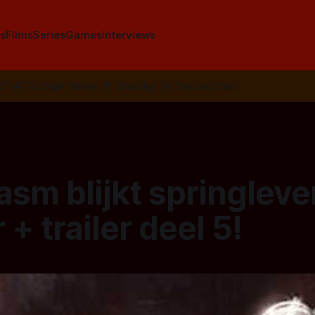
s
Films
Series
Games
Interviews
SS
📰
Google News
🦋
Bluesky
✉️
Nieuwsbrief
sm blijkt springleve
 + trailer deel 5!