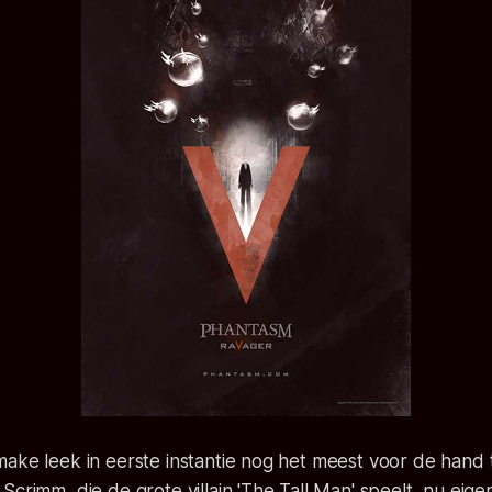
ake leek in eerste instantie nog het meest voor de hand 
crimm, die de grote villain 'The Tall Man' speelt, nu eigen