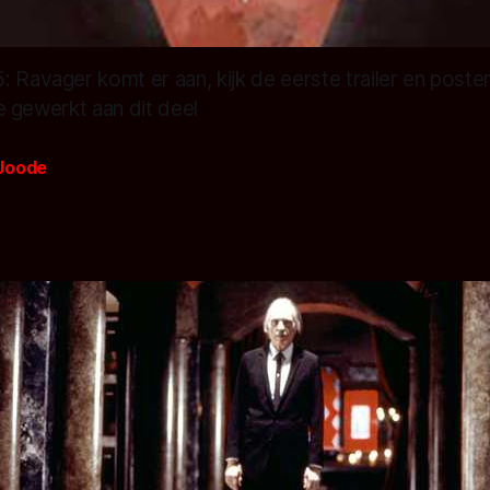
 Ravager komt er aan, kijk de eerste trailer en poste
lte gewerkt aan dit deel
Joode