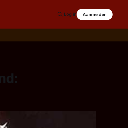
Log in
Aanmelden
nd: