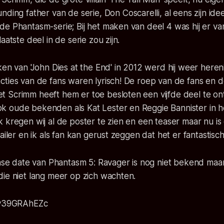
unding father
van de serie, Don Coscarelli, al eens zijn id
e Phantasm-serie; Bij het maken van deel 4 was hij er va
aatste deel in de serie zou zijn.
ken van 'John Dies at the End' in 2012 werd hij weer her
cties van de fans waren lyrisch! De roep van de fans en 
 Scrimm heeft hem er toe besloten een vijfde deel te on
 oude bekenden als Kat Lester en Reggie Bannister in h
 kregen wij al de poster te zien en een teaser maar nu is
ailer en ik als fan kan gerust zeggen dat het er fantastisch 
ease date van Phantasm 5: Ravager is nog niet bekend maar
ie niet lang meer op zich wachten.
/_y39GRAhEZc