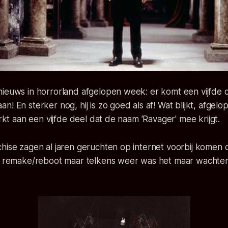
nieuws in horrorland afgelopen week: er komt een vijfde 
! En sterker nog, hij is zo goed als af! Wat blijkt, afgelop
erkt aan een vijfde deel dat de naam 'Ravager' mee krijgt.
chise zagen al jaren geruchten op internet voorbij komen
en remake/reboot maar telkens weer was het maar wachte