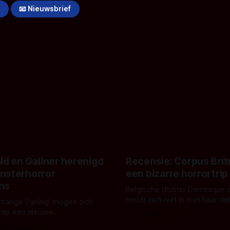
!
📧 Nieuwsbrief
ld en Gallner herenigd
Recensie: Corpus Brit
nsterhorror
een bizarre horrortrip
ns
Belgische dichter Dominique 
houdt zich niet in met haar d
Strange Darling' mogen zich
De cover, een digitaal gerend
 op een nieuwe
Door Aafke van Pelt
bizar muterend lichaam tegen
ng tussen Willa Fitzgerald,
s Vanbrabant