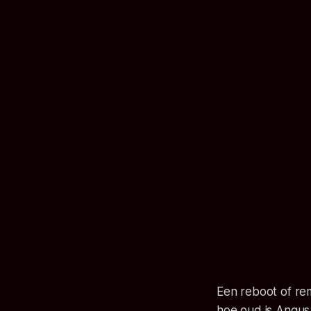
Een reboot of rem
hoe oud is Angus S