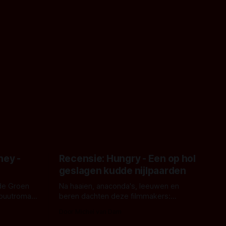
ney -
Recensie: Hungry - Een op hol
geslagen kudde nijlpaarden
de Groen
Na haaien, anaconda's, leeuwen en
ebuutroman.
beren dachten deze filmmakers:
erd en
waarom geen nijlpaarden? Regisseur
Door Michel van Dam
 een
James Nunn doet het gewoon en aan