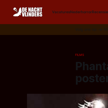
Vacatures
Nederhorror
Recensie
Volg ons op:
📣
R
FILMS
Phanta
poster