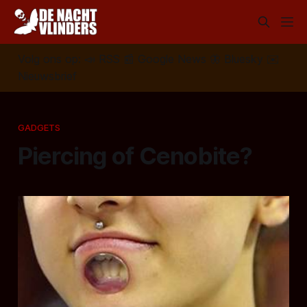
Volg ons op:
📣
RSS
📰
Google News
🦋
Bluesky
✉️
Nieuwsbrief
GADGETS
Piercing of Cenobite?