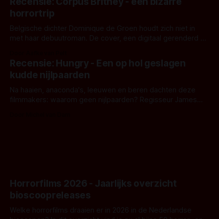
Recensie: Corpus Britney - een bizarre
opnames zijn gestart in Australië.
horrortrip
Belgische dichter Dominique de Groen houdt zich niet in
met haar debuutroman. De cover, een digitaal gerenderd en
bizar muterend lichaam tegen een pastelroze- en blauwe
Door Aafke van Pelt
achtergrond, belooft iets kleurrijks maar onheilspellends,
Recensie: Hungry - Een op hol geslagen
iets ongrijpbaars. En dat maakt De Groen met ieder woord
kudde nijlpaarden
waar.
Na haaien, anaconda's, leeuwen en beren dachten deze
filmmakers: waarom geen nijlpaarden? Regisseur James
Nunn doet het gewoon en aan ons om te oordelen of dat
Door Michel van Dam
goed uitpakt met Hungry of niet.
Horrorfilms 2026 - Jaarlijks overzicht
bioscoopreleases
Welke horrorfilms draaien er in 2026 in de Nederlandse