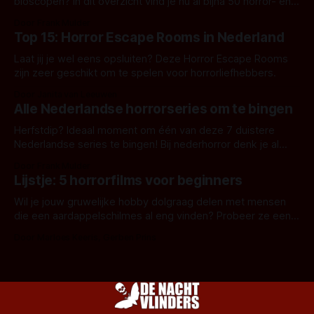
bioscopen? In dit overzicht vind je nu al bijna 50 horror- en
aanverwante films.
Door Frank Mulder
Top 15: Horror Escape Rooms in Nederland
Laat jij je wel eens opsluiten? Deze Horror Escape Rooms
zijn zeer geschikt om te spelen voor horrorliefhebbers.
Door Janita van Leeuwen
Alle Nederlandse horrorseries om te bingen
Herfstdip? Ideaal moment om één van deze 7 duistere
Nederlandse series te bingen! Bij nederhorror denk je al
snel aan horrorfilms, waarschijnlijk specifiek aan De Lift,
Door Frank Mulder
Amsterdamned of The Johnsons. Maar Nederlandse horror
Lijstje: 5 horrorfilms voor beginners
is niet beperkt tot films. Hier een aantal Nederlandse tv-
series uit het duistere of horrorgenre. Als
Wil je jouw gruwelijke hobby dolgraag delen met mensen
die een aardappelschilmes al eng vinden? Probeer ze eens
op te warmen met een instapmodel horrorfilm.
Door Marloes Keeris, Gerben Prins