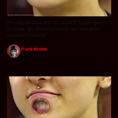
Piercing: Een lens in je kin, zodat je tanden goed
zichtbaar zijn, doet erg denken aan Hellraisers
Cenobite Chatterer.
Frank Mulder
07 feb. 2010