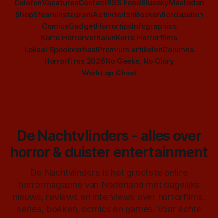
Colofon
Vacatures
Contact
RSS Feed
Bluesky
Mastodon
Shop
Steam
Instagram
Activiteiten
Boeken
Bordspellen
Comics
Gadget
Horrortips
Infographics
Korte Horrorverhalen
Korte Horrorfilms
Lokaal Spookverhaal
Premium artikelen
Columns
Horrorfilms 2026
No Geeks, No Glory
Werkt op
Ghost
De Nachtvlinders - alles over
horror & duister entertainment
De Nachtvlinders is het grootste online
horrormagazine van Nederland met dagelijks
nieuws, reviews en interviews over horrorfilms,
series, boeken, comics en games. Voor echte