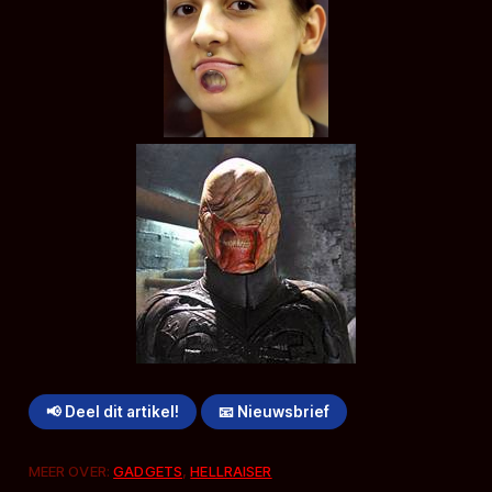
📢 Deel dit artikel!
📧 Nieuwsbrief
MEER OVER:
GADGETS
,
HELLRAISER