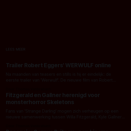
LEES MEER
Trailer Robert Eggers' WERWULF online
Na maanden van teasers en stills is hij er eindelijk: de
eerste trailer van 'Werwulf'. De nieuwe film van Robert
Eggers toont - zoals we van hem kennen - een rauwe en
Door Thomas Vanbrabant
kille stijl vol folklore en mythe. Het topic deze keer is (kon
Fitzgerald en Gallner herenigd voor
het het al raden?)... de weerwolf. Kijk je mee?
monsterhorror Skeletons
Fans van 'Strange Darling' mogen zich verheugen op een
nieuwe samenwerking tussen Willa Fitzgerald, Kyle Gallner
en regisseur J.T. Mollner. Binnenkort zijn ze te zien in
Door Thomas Vanbrabant
'Skeletons', een nieuwe creature feature waarvoor de