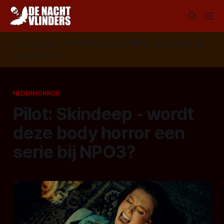
Volg ons op:
📣
RSS
📰
Google News
🦋
Bluesky
✉️
Nieuwsbrief
NEDERHORROR
Pilot: Skindeep - wordt
deze body horror een
serie bij NPO3?