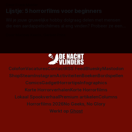
snel aan horrorfilms, waarschijnlijk specifiek aan De Lift,
Door Frank Mulder
Amsterdamned of The Johnsons. Maar Nederlandse horror
Lijstje: 5 horrorfilms voor beginners
is niet beperkt tot films. Hier een aantal Nederlandse tv-
series uit het duistere of horrorgenre. Als
Wil je jouw gruwelijke hobby dolgraag delen met mensen
die een aardappelschilmes al eng vinden? Probeer ze eens
op te warmen met een instapmodel horrorfilm.
Door Marloes Keeris, Gerben Prins
Colofon
Vacatures
Contact
RSS Feed
Bluesky
Mastodon
Shop
Steam
Instagram
Activiteiten
Boeken
Bordspellen
Comics
Gadget
Horrortips
Infographics
Korte Horrorverhalen
Korte Horrorfilms
Lokaal Spookverhaal
Premium artikelen
Columns
Horrorfilms 2026
No Geeks, No Glory
Werkt op
Ghost