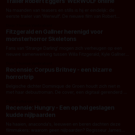
Trailer Robert Eggers' WERWULF online
Na maanden van teasers en stills is hij er eindelijk: de
eerste trailer van 'Werwulf'. De nieuwe film van Robert
Eggers toont - zoals we van hem kennen - een rauwe en
Door Thomas Vanbrabant
kille stijl vol folklore en mythe. Het topic deze keer is (kon
Fitzgerald en Gallner herenigd voor
het het al raden?)... de weerwolf. Kijk je mee?
monsterhorror Skeletons
Fans van 'Strange Darling' mogen zich verheugen op een
nieuwe samenwerking tussen Willa Fitzgerald, Kyle Gallner
en regisseur J.T. Mollner. Binnenkort zijn ze te zien in
Door Thomas Vanbrabant
'Skeletons', een nieuwe creature feature waarvoor de
Recensie: Corpus Britney - een bizarre
opnames zijn gestart in Australië.
horrortrip
Belgische dichter Dominique de Groen houdt zich niet in
met haar debuutroman. De cover, een digitaal gerenderd en
bizar muterend lichaam tegen een pastelroze- en blauwe
Door Aafke van Pelt
achtergrond, belooft iets kleurrijks maar onheilspellends,
Recensie: Hungry - Een op hol geslagen
iets ongrijpbaars. En dat maakt De Groen met ieder woord
kudde nijlpaarden
waar.
Na haaien, anaconda's, leeuwen en beren dachten deze
filmmakers: waarom geen nijlpaarden? Regisseur James