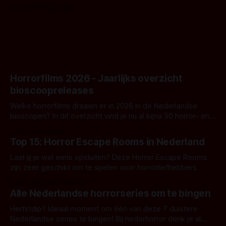
Nunn doet het gewoon en aan ons om te oordelen of dat
Door Michel van Dam
goed uitpakt met Hungry of niet.
Horrorfilms 2026 - Jaarlijks overzicht
bioscoopreleases
Welke horrorfilms draaien er in 2026 in de Nederlandse
bioscopen? In dit overzicht vind je nu al bijna 50 horror- en
aanverwante films.
Door Frank Mulder
Top 15: Horror Escape Rooms in Nederland
Laat jij je wel eens opsluiten? Deze Horror Escape Rooms
zijn zeer geschikt om te spelen voor horrorliefhebbers.
Door Janita van Leeuwen
Alle Nederlandse horrorseries om te bingen
Herfstdip? Ideaal moment om één van deze 7 duistere
Nederlandse series te bingen! Bij nederhorror denk je al