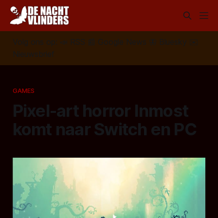
Volg ons op:
📣
RSS
📰
Google News
🦋
Bluesky
✉️
Nieuwsbrief
GAMES
Pixel-art horror Inmost
komt naar Switch en PC