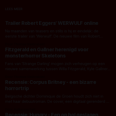
LEES MEER
Trailer Robert Eggers' WERWULF online
Na maanden van teasers en stills is hij er eindelijk: de
eerste trailer van 'Werwulf'. De nieuwe film van Robert
Eggers toont - zoals we van hem kennen - een rauwe en
Door Thomas Vanbrabant
kille stijl vol folklore en mythe. Het topic deze keer is (kon
Fitzgerald en Gallner herenigd voor
het het al raden?)... de weerwolf. Kijk je mee?
monsterhorror Skeletons
Fans van 'Strange Darling' mogen zich verheugen op een
nieuwe samenwerking tussen Willa Fitzgerald, Kyle Gallner
en regisseur J.T. Mollner. Binnenkort zijn ze te zien in
Door Thomas Vanbrabant
'Skeletons', een nieuwe creature feature waarvoor de
Recensie: Corpus Britney - een bizarre
opnames zijn gestart in Australië.
horrortrip
Belgische dichter Dominique de Groen houdt zich niet in
met haar debuutroman. De cover, een digitaal gerenderd en
bizar muterend lichaam tegen een pastelroze- en blauwe
Door Aafke van Pelt
achtergrond, belooft iets kleurrijks maar onheilspellends,
Recensie: Hungry - Een op hol geslagen