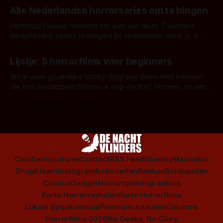
Door Janita van Leeuwen
Alle Nederlandse horrorseries om te bingen
Herfstdip? Ideaal moment om één van deze 7 duistere
Nederlandse series te bingen! Bij nederhorror denk je al
snel aan horrorfilms, waarschijnlijk specifiek aan De Lift,
Door Frank Mulder
Amsterdamned of The Johnsons. Maar Nederlandse horror
Lijstje: 5 horrorfilms voor beginners
is niet beperkt tot films. Hier een aantal Nederlandse tv-
series uit het duistere of horrorgenre. Als
Wil je jouw gruwelijke hobby dolgraag delen met mensen
die een aardappelschilmes al eng vinden? Probeer ze eens
op te warmen met een instapmodel horrorfilm.
Door Marloes Keeris, Gerben Prins
Colofon
Vacatures
Contact
RSS Feed
Bluesky
Mastodon
Shop
Steam
Instagram
Activiteiten
Boeken
Bordspellen
Comics
Gadget
Horrortips
Infographics
Korte Horrorverhalen
Korte Horrorfilms
Lokaal Spookverhaal
Premium artikelen
Columns
Horrorfilms 2026
No Geeks, No Glory