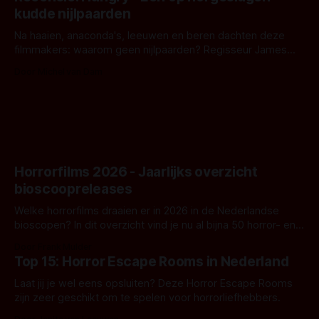
iets ongrijpbaars. En dat maakt De Groen met ieder woord
kudde nijlpaarden
waar.
Na haaien, anaconda's, leeuwen en beren dachten deze
filmmakers: waarom geen nijlpaarden? Regisseur James
Nunn doet het gewoon en aan ons om te oordelen of dat
Door Michel van Dam
goed uitpakt met Hungry of niet.
Horrorfilms 2026 - Jaarlijks overzicht
bioscoopreleases
Welke horrorfilms draaien er in 2026 in de Nederlandse
bioscopen? In dit overzicht vind je nu al bijna 50 horror- en
aanverwante films.
Door Frank Mulder
Top 15: Horror Escape Rooms in Nederland
Laat jij je wel eens opsluiten? Deze Horror Escape Rooms
zijn zeer geschikt om te spelen voor horrorliefhebbers.