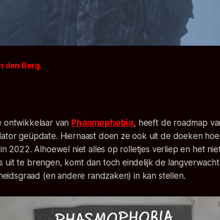
n den Berg
e ontwikkelaar van
Phasmophobia
, heeft de
roadmap
va
lator geüpdate. Hiernaast doen ze ook uit de doeken hoe
in 2022. Alhoewel niet alles op rolletjes verliep en het niet
 uit te brengen, komt dan toch eindelijk de langverwach
jkheidsgraad (en andere randzaken) in kan stellen.