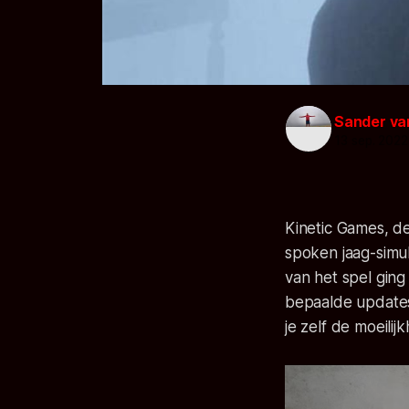
Sander va
13 sep. 2022
Kinetic Games, d
spoken jaag-simu
van het spel ging 
bepaalde updates
je zelf de moeili