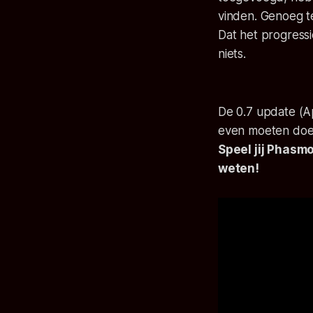
vinden. Genoeg te
Dat het progress
niets.
De 0.7 update (A
even moeten doen
Speel jij Phasm
weten!