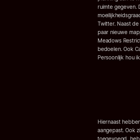
ruimte gegeven. 
moeilijkheidsgraa
Twitter. Naast de
paar nieuwe mapp
Meadows Restrict
bedoelen. Ook Ca
Persoonlijk hou i
Hiernaast hebben 
aangepast. Ook z
toegevoegd, heb 