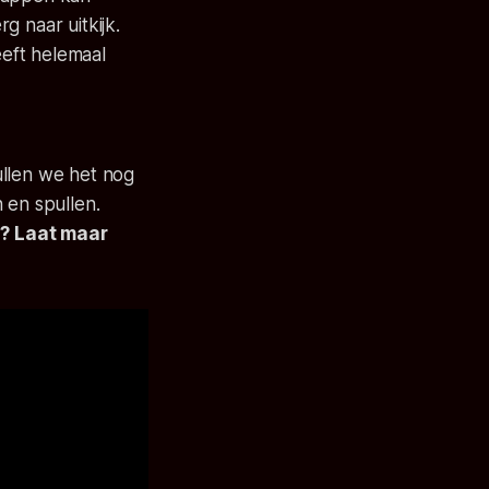
g naar uitkijk.
eft helemaal
ullen we het nog
en spullen.
s? Laat maar