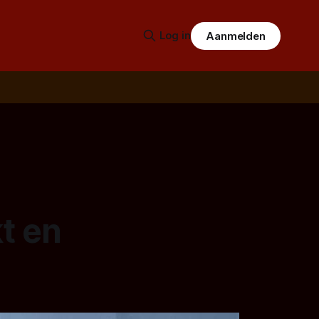
Log in
Aanmelden
t en