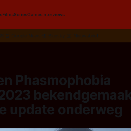
s
Films
Series
Games
Interviews
SS
📰
Google News
🦋
Bluesky
✉️
Nieuwsbrief
en Phasmophobia
2023 bekendgemaak
e update onderweg