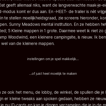
Dat geeft allemaal niks, want de langverwachte maak-je-e
d-modus komt er dus aan. En -HEET- de trailer is nèt vrij
 in te stellen moeilijkheidsgraad, zie screens hieronder, 
en. Sunny Meadows mental institution. En ze hebben he
ed; 5 Kleine mappen in 1 grote. Daarmee weet ik niet zo
mp Woodwind, een kleinere campingsite, is nieuw. Ik be
k wel van de kleinere mappen.
instellingen om je spel makkelijk...
...of juist heel moeilijk te maken
ze ook het menu, de lobby, de winkel, de spullen die je b
ijn er kleine tweaks aan spoken gedaan, hebben ze nieu
je nu ID-cards en kan je dingen verzamelen die je in de