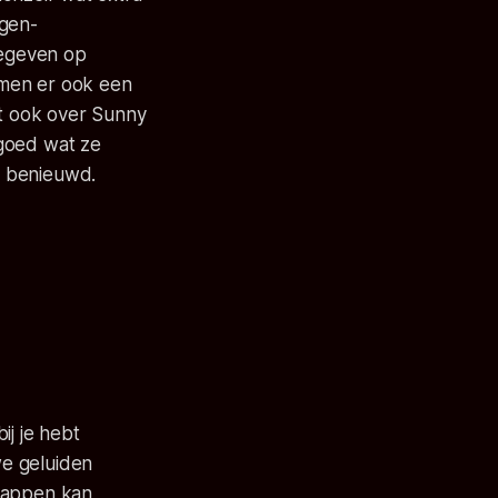
igen-
gegeven op
komen er ook een
t ook over Sunny
 goed wat ze
n benieuwd.
ij je hebt
we geluiden
 mappen kan