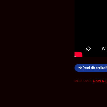
📢 Deel dit artikel
MEER OVER:
GAMES
,