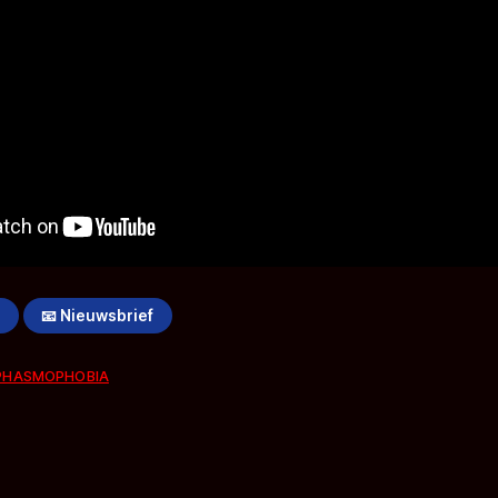
!
📧 Nieuwsbrief
PHASMOPHOBIA