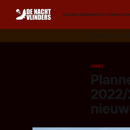
Vacatures
Nederhorror
Recensie
Volg ons op:
📣
R
GAMES
Plann
2022/
nieuw