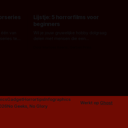
orseries
Lijstje: 5 horrorfilms voor
beginners
 één van
Wil je jouw gruwelijke hobby dolgraag
series te
delen met mensen die een
aardappelschilmes al eng vinden?
Door Marloes Keeris, Gerben Prins
 specifiek
Probeer ze eens op te warmen met een
f The
instapmodel horrorfilm.
orror is
n aantal
duistere of
ics
Gadget
Horrortips
Infographics
Werkt op
Ghost
2026
No Geeks, No Glory