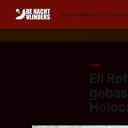
Vacatures
Nederhorror
Recensie
Volg ons op:
📣
R
FILMS
Eli Ro
gebas
Holoca