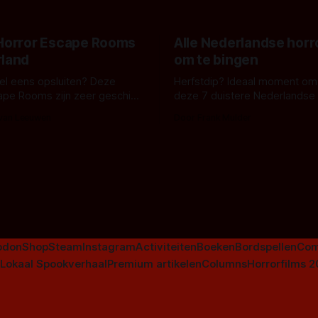
 Horror Escape Rooms
Alle Nederlandse horr
rland
om te bingen
 wel eens opsluiten? Deze
Herfstdip? Ideaal moment om
ape Rooms zijn zeer geschikt
deze 7 duistere Nederlandse 
en voor horrorliefhebbers.
bingen! Bij nederhorror denk je al snel
 van Leeuwen
Door Frank Mulder
aan horrorfilms, waarschijnlijk
aan De Lift, Amsterdamned o
Johnsons. Maar Nederlandse h
niet beperkt tot films. Hier ee
Nederlandse tv-series uit het 
horrorgenre. Als
odon
Shop
Steam
Instagram
Activiteiten
Boeken
Bordspellen
Com
Lokaal Spookverhaal
Premium artikelen
Columns
Horrorfilms 