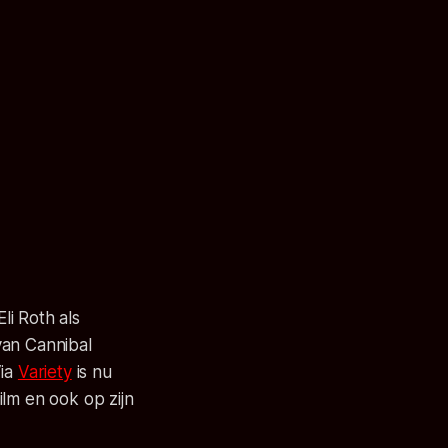
i Roth als
 van Cannibal
Via
Variety
is nu
lm en ook op zijn