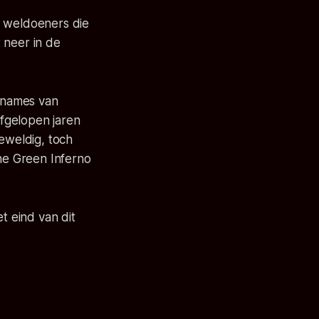
e weldoeners die
 neer in de
opnames van
afgelopen jaren
geweldig, toch
The Green Inferno
 eind van dit