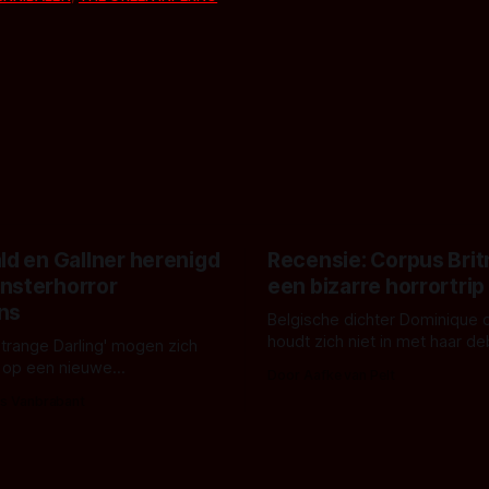
ld en Gallner herenigd
Recensie: Corpus Brit
nsterhorror
een bizarre horrortrip
ns
Belgische dichter Dominique 
houdt zich niet in met haar d
Strange Darling' mogen zich
De cover, een digitaal gerend
 op een nieuwe
Door Aafke van Pelt
bizar muterend lichaam tegen
ng tussen Willa Fitzgerald,
s Vanbrabant
pastelroze- en blauwe achter
r en regisseur J.T. Mollner.
belooft iets kleurrijks maar
zijn ze te zien in 'Skeletons',
onheilspellends, iets ongrijpb
 creature feature waarvoor
maakt De Groen met ieder wo
zijn gestart in Australië.