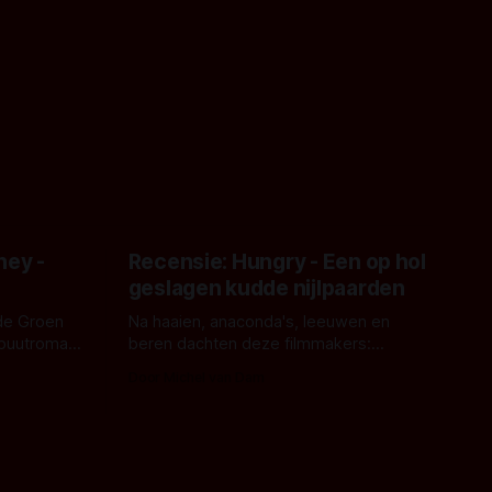
ney -
Recensie: Hungry - Een op hol
geslagen kudde nijlpaarden
de Groen
Na haaien, anaconda's, leeuwen en
ebuutroman.
beren dachten deze filmmakers:
erd en
waarom geen nijlpaarden? Regisseur
Door Michel van Dam
 een
James Nunn doet het gewoon en aan
grond,
ons om te oordelen of dat goed uitpakt
met Hungry of niet.
aars. En dat
ord waar.