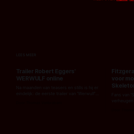
LEES MEER
Trailer Robert Eggers'
Fitzgera
WERWULF online
voor mo
Skeleto
Na maanden van teasers en stills is hij er
eindelijk: de eerste trailer van 'Werwulf'.
Fans van '
De nieuwe film van Robert Eggers toont
verheugen
Door Thomas Vanbrabant
- zoals we van hem kennen - een rauwe
samenwerki
Door Thoma
en kille stijl vol folklore en mythe. Het
Kyle Gallne
topic deze keer is (kon het het al
Binnenkort 
raden?)... de weerwolf. Kijk je mee?
een nieuwe
de opnames 