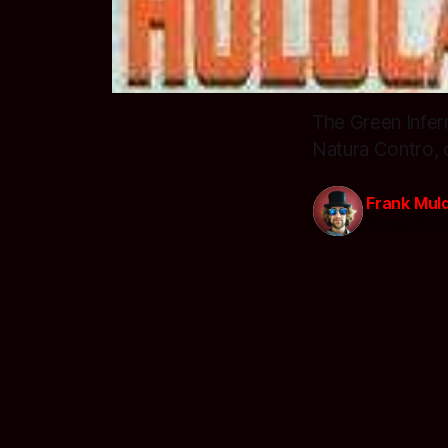
The Green Infern
Natura Contro, 
Frank Mul
30 mei 2012