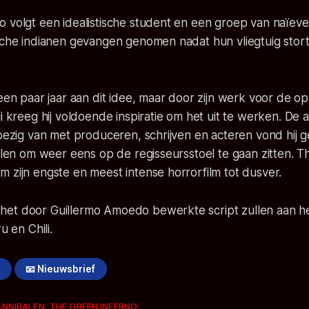
o volgt een idealistische student en een groep van naïev
sche indianen gevangen genomen nadat hun vliegtuig stort
.
 een paar jaar aan dit idee, maar door zijn werk voor de 
li kreeg hij voldoende inspiratie om het uit te werken. De 
 bezig van met produceren, schrijven en acteren vond hij 
pelen om weer eens op de regisseursstoel te gaan zitten. 
 zijn engste en meest intense horrorfilm tot dusver.
et door Guillermo Amoedo bewerkte script zullen aan het
u en Chili.
!
📧 Nieuwsbrief
ANNIBALEN
,
THE GREEN INFERNO