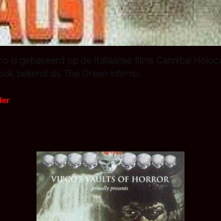
o is gebaseerd op de Italiaanse films Cannibal Holocau
ook bekend als The Green Inferno.
der