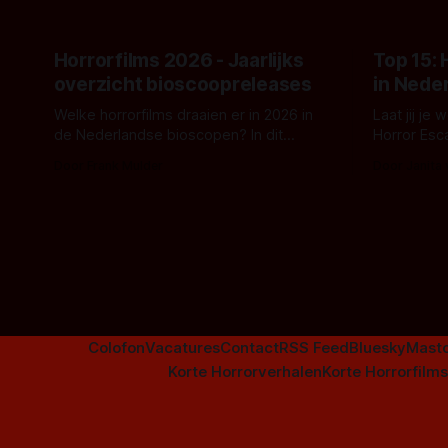
Horrorfilms 2026 - Jaarlijks
Top 15:
overzicht bioscoopreleases
in Nede
Welke horrorfilms draaien er in 2026 in
Laat jij je
de Nederlandse bioscopen? In dit
Horror Esc
overzicht vind je nu al bijna 50 horror- en
om te spel
Door Frank Mulder
Door Janita
aanverwante films.
Colofon
Vacatures
Contact
RSS Feed
Bluesky
Mast
Korte Horrorverhalen
Korte Horrorfilms