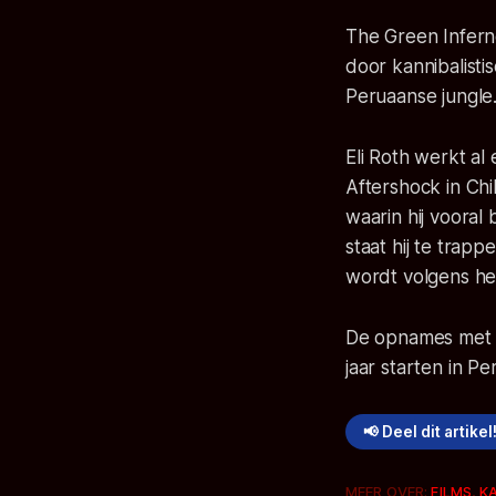
The Green Infern
door kannibalisti
Peruaanse jungle
Eli Roth werkt al
Aftershock
in Chi
waarin hij vooral
staat hij te trap
wordt volgens hem
De opnames met h
jaar starten in Per
📢 Deel dit artikel
MEER OVER:
FILMS
,
K