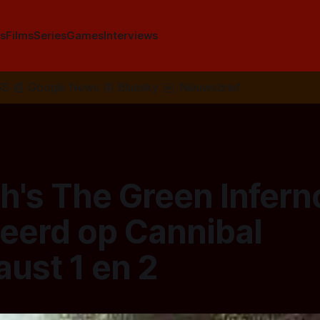
s
Films
Series
Games
Interviews
SS
📰
Google News
🦋
Bluesky
✉️
Nieuwsbrief
th's The Green Infern
eerd op Cannibal
ust 1 en 2