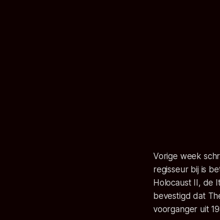
Vorige week schre
regisseur bij is 
Holocaust II, de I
bevestigd dat The
voorganger uit 1