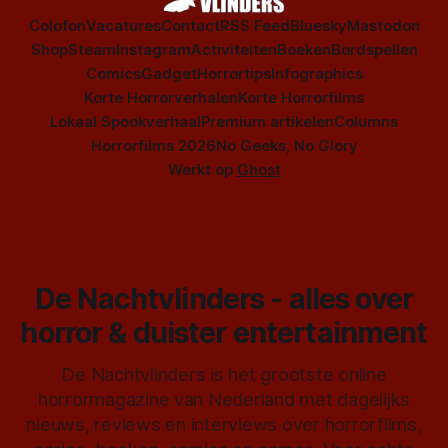
Colofon
Vacatures
Contact
RSS Feed
Bluesky
Mastodon
Shop
Steam
Instagram
Activiteiten
Boeken
Bordspellen
Comics
Gadget
Horrortips
Infographics
Korte Horrorverhalen
Korte Horrorfilms
Lokaal Spookverhaal
Premium artikelen
Columns
Horrorfilms 2026
No Geeks, No Glory
Werkt op
Ghost
De Nachtvlinders - alles over
horror & duister entertainment
De Nachtvlinders is het grootste online
horrormagazine van Nederland met dagelijks
nieuws, reviews en interviews over horrorfilms,