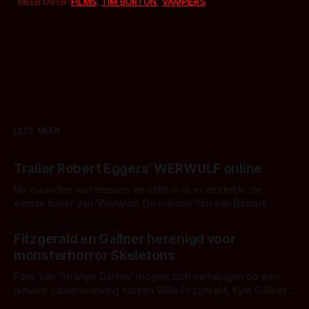
MEER OVER:
FILMS
,
TIM BURTON
,
VAMPIERS
LEES MEER
Trailer Robert Eggers' WERWULF online
Na maanden van teasers en stills is hij er eindelijk: de
eerste trailer van 'Werwulf'. De nieuwe film van Robert
Eggers toont - zoals we van hem kennen - een rauwe en
Door Thomas Vanbrabant
kille stijl vol folklore en mythe. Het topic deze keer is (kon
Fitzgerald en Gallner herenigd voor
het het al raden?)... de weerwolf. Kijk je mee?
monsterhorror Skeletons
Fans van 'Strange Darling' mogen zich verheugen op een
nieuwe samenwerking tussen Willa Fitzgerald, Kyle Gallner
en regisseur J.T. Mollner. Binnenkort zijn ze te zien in