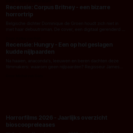
Door Thomas Vanbrabant
'Skeletons', een nieuwe creature feature waarvoor de
Recensie: Corpus Britney - een bizarre
opnames zijn gestart in Australië.
horrortrip
Belgische dichter Dominique de Groen houdt zich niet in
met haar debuutroman. De cover, een digitaal gerenderd en
bizar muterend lichaam tegen een pastelroze- en blauwe
Door Aafke van Pelt
achtergrond, belooft iets kleurrijks maar onheilspellends,
Recensie: Hungry - Een op hol geslagen
iets ongrijpbaars. En dat maakt De Groen met ieder woord
kudde nijlpaarden
waar.
Na haaien, anaconda's, leeuwen en beren dachten deze
filmmakers: waarom geen nijlpaarden? Regisseur James
Nunn doet het gewoon en aan ons om te oordelen of dat
Door Michel van Dam
goed uitpakt met Hungry of niet.
Horrorfilms 2026 - Jaarlijks overzicht
bioscoopreleases