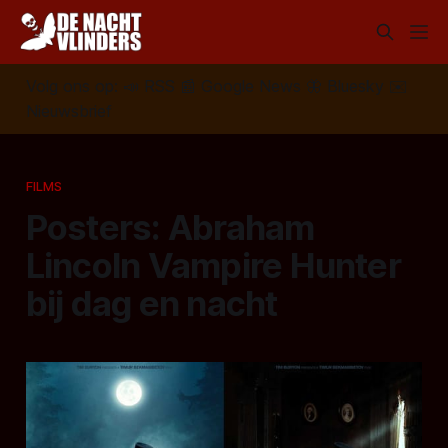
Volg ons op:
📣
RSS
📰
Google News
🦋
Bluesky
✉️
Nieuwsbrief
FILMS
Posters: Abraham
Lincoln Vampire Hunter
bij dag en nacht