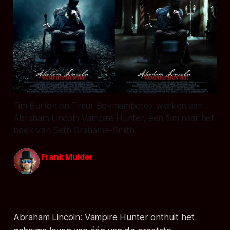
Tim Burton en Timur Bekmambetov werken aan
Abraham Lincoln Vampire Hunter, een film naar het
boek van Seth Grahame-Smith.
Frank Mulder
18 dec. 2011
Abraham Lincoln: Vampire Hunter onthult het