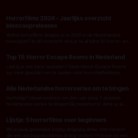
Horrorfilms 2026 - Jaarlijks overzicht
bioscoopreleases
Welke horrorfilms draaien er in 2026 in de Nederlandse
bioscopen? In dit overzicht vind je nu al bijna 50 horror- en
aanverwante films.
Door Frank Mulder
Top 15: Horror Escape Rooms in Nederland
Laat jij je wel eens opsluiten? Deze Horror Escape Rooms
zijn zeer geschikt om te spelen voor horrorliefhebbers.
Door Janita van Leeuwen
Alle Nederlandse horrorseries om te bingen
Herfstdip? Ideaal moment om één van deze 7 duistere
Nederlandse series te bingen! Bij nederhorror denk je al
snel aan horrorfilms, waarschijnlijk specifiek aan De Lift,
Door Frank Mulder
Amsterdamned of The Johnsons. Maar Nederlandse horror
Lijstje: 5 horrorfilms voor beginners
is niet beperkt tot films. Hier een aantal Nederlandse tv-
series uit het duistere of horrorgenre. Als
Wil je jouw gruwelijke hobby dolgraag delen met mensen
die een aardappelschilmes al eng vinden? Probeer ze eens