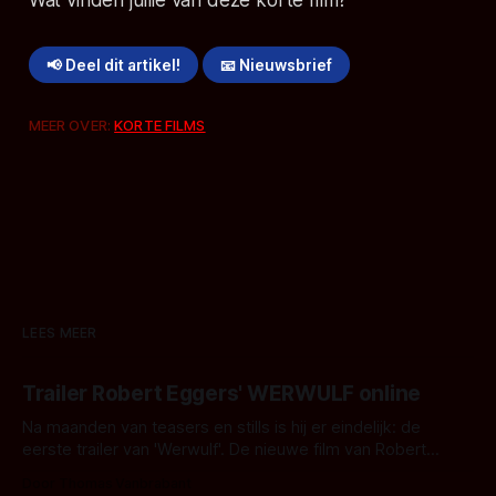
Wat vinden jullie van deze korte film?
📢 Deel dit artikel!
📧 Nieuwsbrief
MEER OVER:
KORTE FILMS
LEES MEER
Trailer Robert Eggers' WERWULF online
Na maanden van teasers en stills is hij er eindelijk: de
eerste trailer van 'Werwulf'. De nieuwe film van Robert
Eggers toont - zoals we van hem kennen - een rauwe en
Door Thomas Vanbrabant
kille stijl vol folklore en mythe. Het topic deze keer is (kon