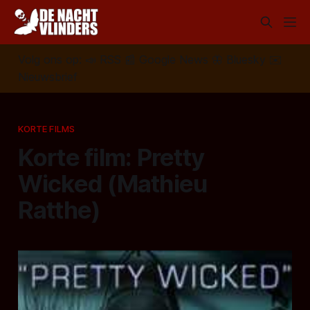
Volg ons op:
📣
RSS
📰
Google News
🦋
Bluesky
✉️
Nieuwsbrief
KORTE FILMS
Korte film: Pretty
Wicked (Mathieu
Ratthe)