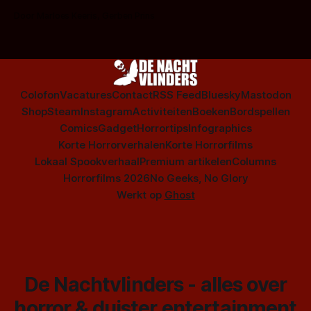
op te warmen met een instapmodel horrorfilm.
Door Marloes Keeris, Gerben Prins
Colofon
Vacatures
Contact
RSS Feed
Bluesky
Mastodon
Shop
Steam
Instagram
Activiteiten
Boeken
Bordspellen
Comics
Gadget
Horrortips
Infographics
Korte Horrorverhalen
Korte Horrorfilms
Lokaal Spookverhaal
Premium artikelen
Columns
Horrorfilms 2026
No Geeks, No Glory
Werkt op
Ghost
De Nachtvlinders - alles over
horror & duister entertainment