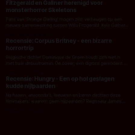
Fitzgerald en Gallner herenigd voor
het het al raden?)... de weerwolf. Kijk je mee?
monsterhorror Skeletons
Fans van 'Strange Darling' mogen zich verheugen op een
nieuwe samenwerking tussen Willa Fitzgerald, Kyle Gallner
en regisseur J.T. Mollner. Binnenkort zijn ze te zien in
Door Thomas Vanbrabant
'Skeletons', een nieuwe creature feature waarvoor de
Recensie: Corpus Britney - een bizarre
opnames zijn gestart in Australië.
horrortrip
Belgische dichter Dominique de Groen houdt zich niet in
met haar debuutroman. De cover, een digitaal gerenderd en
bizar muterend lichaam tegen een pastelroze- en blauwe
Door Aafke van Pelt
achtergrond, belooft iets kleurrijks maar onheilspellends,
Recensie: Hungry - Een op hol geslagen
iets ongrijpbaars. En dat maakt De Groen met ieder woord
kudde nijlpaarden
waar.
Na haaien, anaconda's, leeuwen en beren dachten deze
filmmakers: waarom geen nijlpaarden? Regisseur James
Nunn doet het gewoon en aan ons om te oordelen of dat
Door Michel van Dam
goed uitpakt met Hungry of niet.