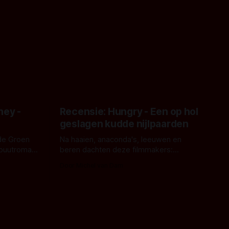
ney -
Recensie: Hungry - Een op hol
geslagen kudde nijlpaarden
de Groen
Na haaien, anaconda's, leeuwen en
ebuutroman.
beren dachten deze filmmakers:
erd en
waarom geen nijlpaarden? Regisseur
Door Michel van Dam
 een
James Nunn doet het gewoon en aan
grond,
ons om te oordelen of dat goed uitpakt
met Hungry of niet.
aars. En dat
ord waar.