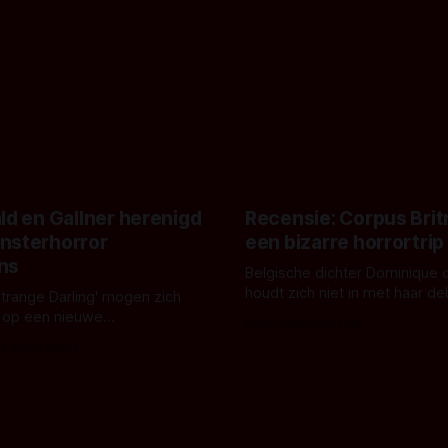
ld en Gallner herenigd
Recensie: Corpus Brit
nsterhorror
een bizarre horrortrip
ns
Belgische dichter Dominique 
houdt zich niet in met haar d
Strange Darling' mogen zich
De cover, een digitaal gerend
 op een nieuwe
Door Aafke van Pelt
bizar muterend lichaam tegen
ng tussen Willa Fitzgerald,
s Vanbrabant
pastelroze- en blauwe achter
r en regisseur J.T. Mollner.
belooft iets kleurrijks maar
zijn ze te zien in 'Skeletons',
onheilspellends, iets ongrijpb
 creature feature waarvoor
maakt De Groen met ieder wo
zijn gestart in Australië.