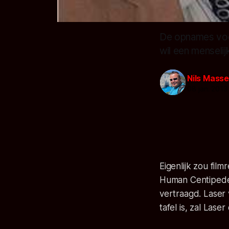
De opnames voor
wil een menseli
Nils Masse
08 jan. 2013
Eigenlijk zou fil
Human Centipede 3
vertraagd. Laser 
tafel is, zal Las