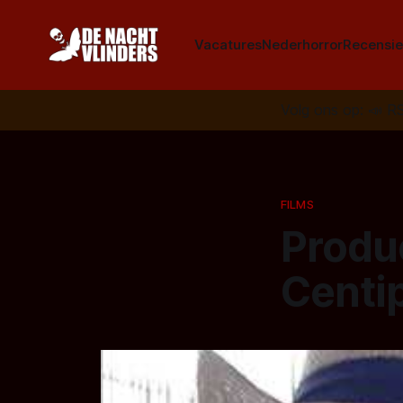
Vacatures
Nederhorror
Recensie
Volg ons op:
📣
R
FILMS
Produ
Centip