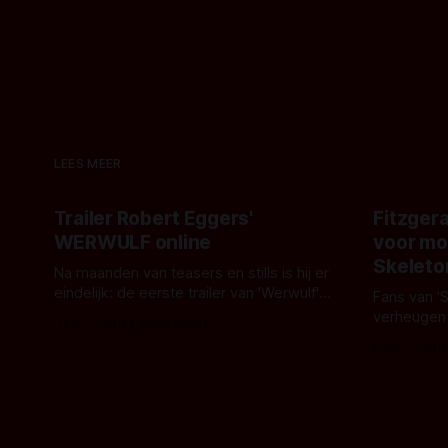
LEES MEER
Trailer Robert Eggers'
Fitzgera
WERWULF online
voor mo
Skeleto
Na maanden van teasers en stills is hij er
eindelijk: de eerste trailer van 'Werwulf'.
Fans van '
De nieuwe film van Robert Eggers toont
verheugen
Door Thomas Vanbrabant
- zoals we van hem kennen - een rauwe
samenwerki
Door Thoma
en kille stijl vol folklore en mythe. Het
Kyle Gallne
topic deze keer is (kon het het al
Binnenkort 
raden?)... de weerwolf. Kijk je mee?
een nieuwe
de opnames 