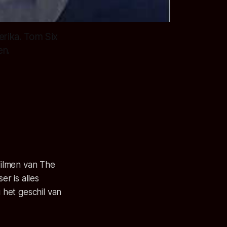
rika. Tom Six
en.
 filmen van The
r is alles
 het geschil van