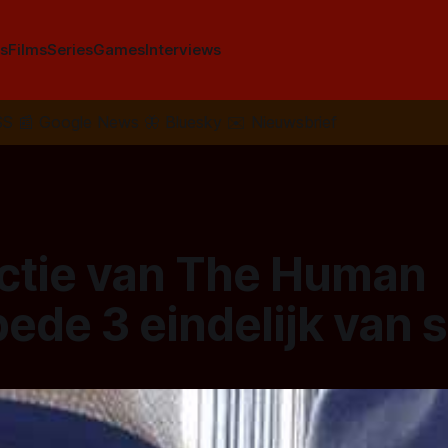
s
Films
Series
Games
Interviews
SS
📰
Google News
🦋
Bluesky
✉️
Nieuwsbrief
ctie van The Human
ede 3 eindelijk van s