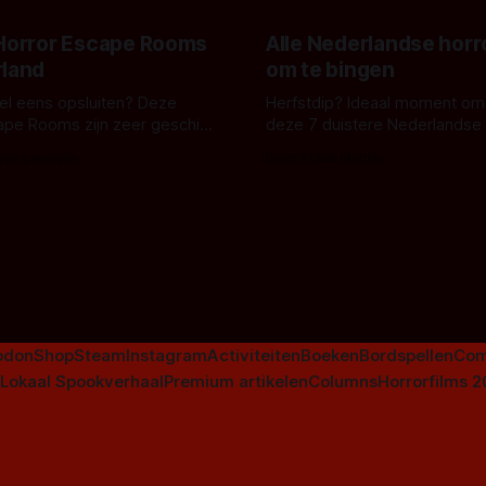
 Horror Escape Rooms
Alle Nederlandse horr
rland
om te bingen
 wel eens opsluiten? Deze
Herfstdip? Ideaal moment om
ape Rooms zijn zeer geschikt
deze 7 duistere Nederlandse 
en voor horrorliefhebbers.
bingen! Bij nederhorror denk je al snel
 van Leeuwen
Door Frank Mulder
aan horrorfilms, waarschijnlijk
aan De Lift, Amsterdamned o
Johnsons. Maar Nederlandse h
niet beperkt tot films. Hier ee
Nederlandse tv-series uit het 
horrorgenre. Als
odon
Shop
Steam
Instagram
Activiteiten
Boeken
Bordspellen
Com
Lokaal Spookverhaal
Premium artikelen
Columns
Horrorfilms 