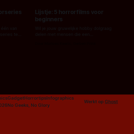
orseries
Lijstje: 5 horrorfilms voor
beginners
 één van
Wil je jouw gruwelijke hobby dolgraag
series te
delen met mensen die een
aardappelschilmes al eng vinden?
Door Marloes Keeris, Gerben Prins
 specifiek
Probeer ze eens op te warmen met een
f The
instapmodel horrorfilm.
orror is
n aantal
duistere of
ics
Gadget
Horrortips
Infographics
Werkt op
Ghost
2026
No Geeks, No Glory