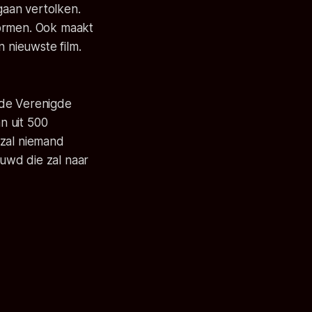
gaan vertolken.
vormen. Ook maakt
 nieuwste film.
 de Verenigde
n uit 500
 zal niemand
uwd die zal naar