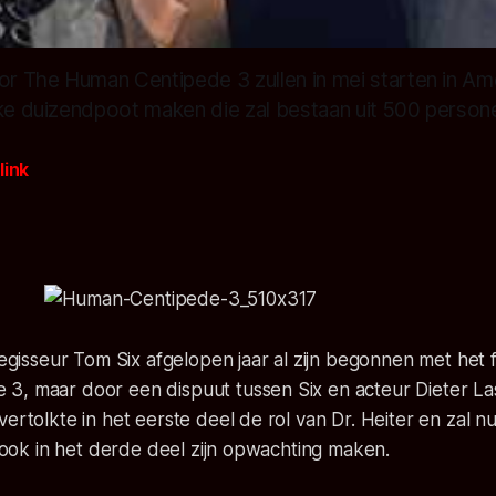
 The Human Centipede 3 zullen in mei starten in Ame
jke duizendpoot maken die zal bestaan uit 500 person
link
mregisseur Tom Six afgelopen jaar al zijn begonnen met het
, maar door een dispuut tussen Six en acteur Dieter Lase
vertolkte in het eerste deel de rol van Dr. Heiter en zal nu
er ook in het derde deel zijn opwachting maken.