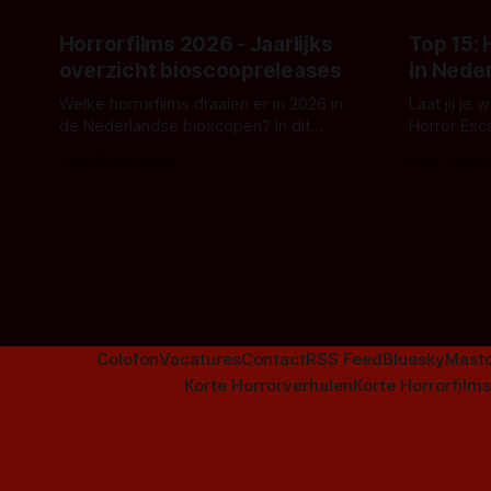
Horrorfilms 2026 - Jaarlijks
Top 15:
overzicht bioscoopreleases
in Nede
Welke horrorfilms draaien er in 2026 in
Laat jij je
de Nederlandse bioscopen? In dit
Horror Esc
overzicht vind je nu al bijna 50 horror- en
om te spel
Door Frank Mulder
Door Janita
aanverwante films.
Colofon
Vacatures
Contact
RSS Feed
Bluesky
Mast
Korte Horrorverhalen
Korte Horrorfilms