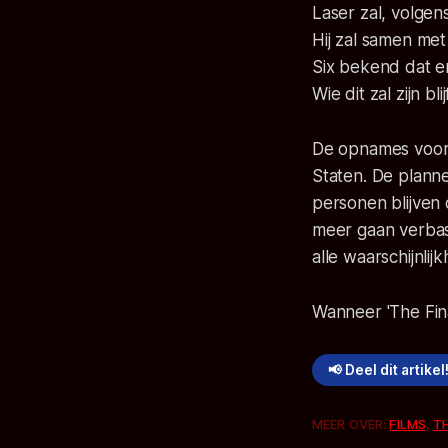
Laser zal, volgen
Hij zal samen me
Six bekend dat er
Wie dit zal zijn b
De opnames voor 
Staten. De plann
personen blijven
meer gaan verbas
alle waarschijnli
Wanneer 'The Fin
📢 Deel dit artikel
MEER OVER:
FILMS
,
T