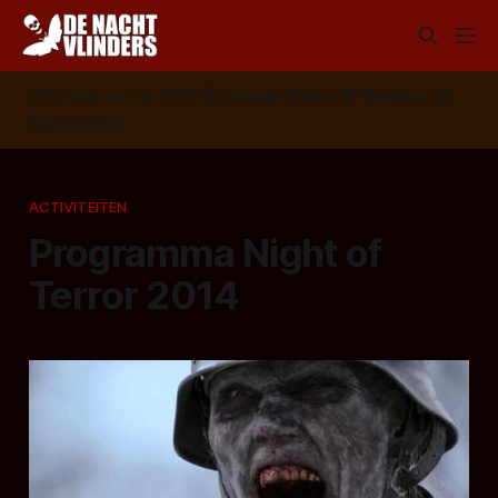
Volg ons op:
📣
RSS
📰
Google News
🦋
Bluesky
✉️
Nieuwsbrief
ACTIVITEITEN
Programma Night of
Terror 2014