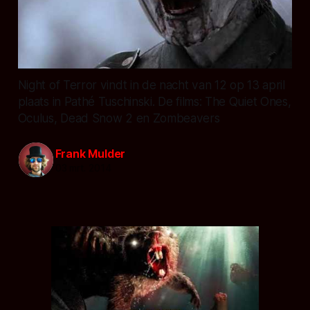
Night of Terror vindt in de nacht van 12 op 13 april
plaats in Pathé Tuschinski. De films: The Quiet Ones,
Oculus, Dead Snow 2 en Zombeavers
Frank Mulder
03 mrt. 2014