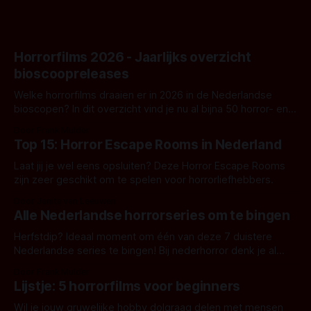
Horrorfilms 2026 - Jaarlijks overzicht
bioscoopreleases
Welke horrorfilms draaien er in 2026 in de Nederlandse
bioscopen? In dit overzicht vind je nu al bijna 50 horror- en
aanverwante films.
Door Frank Mulder
Top 15: Horror Escape Rooms in Nederland
Laat jij je wel eens opsluiten? Deze Horror Escape Rooms
zijn zeer geschikt om te spelen voor horrorliefhebbers.
Door Janita van Leeuwen
Alle Nederlandse horrorseries om te bingen
Herfstdip? Ideaal moment om één van deze 7 duistere
Nederlandse series te bingen! Bij nederhorror denk je al
snel aan horrorfilms, waarschijnlijk specifiek aan De Lift,
Door Frank Mulder
Amsterdamned of The Johnsons. Maar Nederlandse horror
Lijstje: 5 horrorfilms voor beginners
is niet beperkt tot films. Hier een aantal Nederlandse tv-
series uit het duistere of horrorgenre. Als
Wil je jouw gruwelijke hobby dolgraag delen met mensen