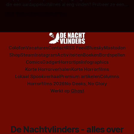
die een aardappelschilmes al eng vinden? Probeer ze eens
op te warmen met een instapmodel horrorfilm.
Door Marloes Keeris, Gerben Prins
Colofon
Vacatures
Contact
RSS Feed
Bluesky
Mastodon
Shop
Steam
Instagram
Activiteiten
Boeken
Bordspellen
Comics
Gadget
Horrortips
Infographics
Korte Horrorverhalen
Korte Horrorfilms
Lokaal Spookverhaal
Premium artikelen
Columns
Horrorfilms 2026
No Geeks, No Glory
Werkt op
Ghost
De Nachtvlinders - alles over