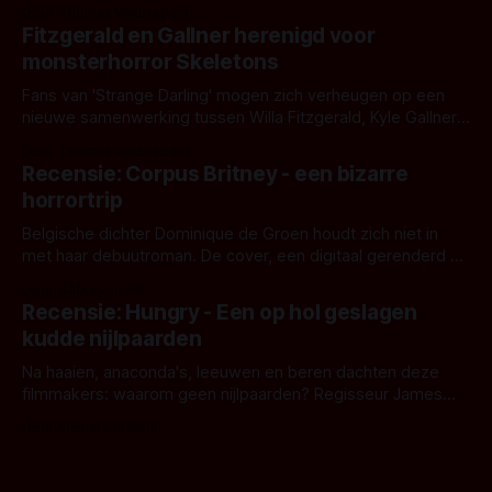
Eggers toont - zoals we van hem kennen - een rauwe en
Door Thomas Vanbrabant
kille stijl vol folklore en mythe. Het topic deze keer is (kon
Fitzgerald en Gallner herenigd voor
het het al raden?)... de weerwolf. Kijk je mee?
monsterhorror Skeletons
Fans van 'Strange Darling' mogen zich verheugen op een
nieuwe samenwerking tussen Willa Fitzgerald, Kyle Gallner
en regisseur J.T. Mollner. Binnenkort zijn ze te zien in
Door Thomas Vanbrabant
'Skeletons', een nieuwe creature feature waarvoor de
Recensie: Corpus Britney - een bizarre
opnames zijn gestart in Australië.
horrortrip
Belgische dichter Dominique de Groen houdt zich niet in
met haar debuutroman. De cover, een digitaal gerenderd en
bizar muterend lichaam tegen een pastelroze- en blauwe
Door Aafke van Pelt
achtergrond, belooft iets kleurrijks maar onheilspellends,
Recensie: Hungry - Een op hol geslagen
iets ongrijpbaars. En dat maakt De Groen met ieder woord
kudde nijlpaarden
waar.
Na haaien, anaconda's, leeuwen en beren dachten deze
filmmakers: waarom geen nijlpaarden? Regisseur James
Nunn doet het gewoon en aan ons om te oordelen of dat
Door Michel van Dam
goed uitpakt met Hungry of niet.