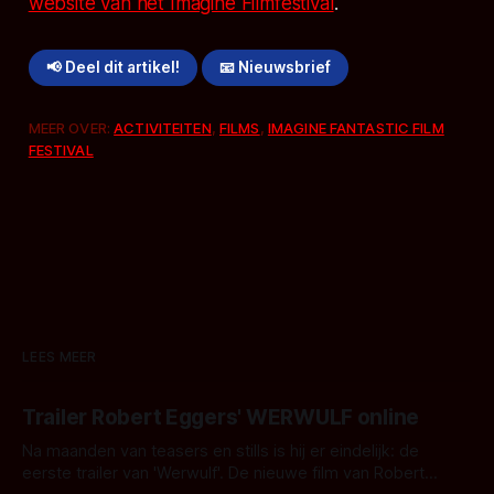
website van het Imagine Filmfestival
.
📢 Deel dit artikel!
📧 Nieuwsbrief
MEER OVER:
ACTIVITEITEN
,
FILMS
,
IMAGINE FANTASTIC FILM
FESTIVAL
LEES MEER
Trailer Robert Eggers' WERWULF online
Na maanden van teasers en stills is hij er eindelijk: de
eerste trailer van 'Werwulf'. De nieuwe film van Robert