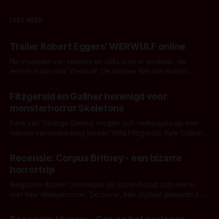
LEES MEER
Trailer Robert Eggers' WERWULF online
Na maanden van teasers en stills is hij er eindelijk: de
eerste trailer van 'Werwulf'. De nieuwe film van Robert
Eggers toont - zoals we van hem kennen - een rauwe en
Door Thomas Vanbrabant
kille stijl vol folklore en mythe. Het topic deze keer is (kon
Fitzgerald en Gallner herenigd voor
het het al raden?)... de weerwolf. Kijk je mee?
monsterhorror Skeletons
Fans van 'Strange Darling' mogen zich verheugen op een
nieuwe samenwerking tussen Willa Fitzgerald, Kyle Gallner
en regisseur J.T. Mollner. Binnenkort zijn ze te zien in
Door Thomas Vanbrabant
'Skeletons', een nieuwe creature feature waarvoor de
Recensie: Corpus Britney - een bizarre
opnames zijn gestart in Australië.
horrortrip
Belgische dichter Dominique de Groen houdt zich niet in
met haar debuutroman. De cover, een digitaal gerenderd en
bizar muterend lichaam tegen een pastelroze- en blauwe
Door Aafke van Pelt
achtergrond, belooft iets kleurrijks maar onheilspellends,