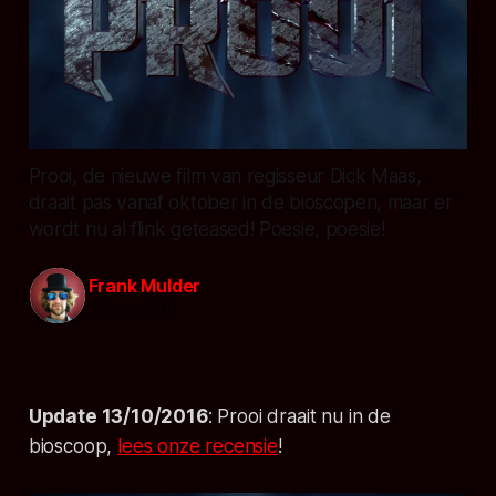
Prooi, de nieuwe film van regisseur Dick Maas,
draait pas vanaf oktober in de bioscopen, maar er
wordt nu al flink geteased! Poesie, poesie!
Frank Mulder
06 jun. 2016
Update 13/10/2016
: Prooi draait nu in de
bioscoop,
lees onze recensie
!