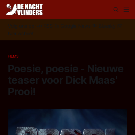
Volg ons op:
📣
RSS
📰
Google News
🦋
Bluesky
✉️
Nieuwsbrief
FILMS
Poesie, poesie - Nieuwe
teaser voor Dick Maas'
Prooi!