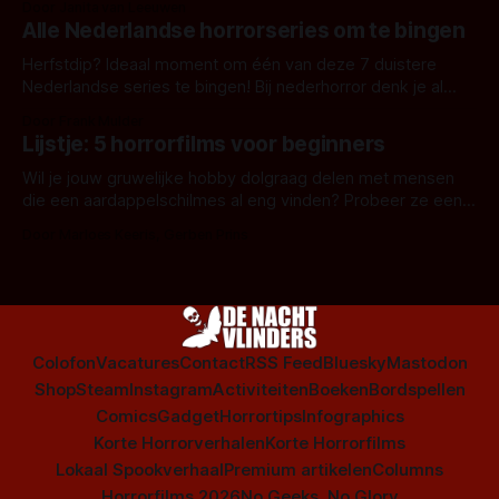
Door Janita van Leeuwen
Alle Nederlandse horrorseries om te bingen
Herfstdip? Ideaal moment om één van deze 7 duistere
Nederlandse series te bingen! Bij nederhorror denk je al
snel aan horrorfilms, waarschijnlijk specifiek aan De Lift,
Door Frank Mulder
Amsterdamned of The Johnsons. Maar Nederlandse horror
Lijstje: 5 horrorfilms voor beginners
is niet beperkt tot films. Hier een aantal Nederlandse tv-
series uit het duistere of horrorgenre. Als
Wil je jouw gruwelijke hobby dolgraag delen met mensen
die een aardappelschilmes al eng vinden? Probeer ze eens
op te warmen met een instapmodel horrorfilm.
Door Marloes Keeris, Gerben Prins
Colofon
Vacatures
Contact
RSS Feed
Bluesky
Mastodon
Shop
Steam
Instagram
Activiteiten
Boeken
Bordspellen
Comics
Gadget
Horrortips
Infographics
Korte Horrorverhalen
Korte Horrorfilms
Lokaal Spookverhaal
Premium artikelen
Columns
Horrorfilms 2026
No Geeks, No Glory