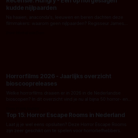
Recensie: Hungry - Een op hol geslagen
iets ongrijpbaars. En dat maakt De Groen met ieder woord
kudde nijlpaarden
waar.
Na haaien, anaconda's, leeuwen en beren dachten deze
filmmakers: waarom geen nijlpaarden? Regisseur James
Nunn doet het gewoon en aan ons om te oordelen of dat
Door Michel van Dam
goed uitpakt met Hungry of niet.
Horrorfilms 2026 - Jaarlijks overzicht
bioscoopreleases
Welke horrorfilms draaien er in 2026 in de Nederlandse
bioscopen? In dit overzicht vind je nu al bijna 50 horror- en
aanverwante films.
Door Frank Mulder
Top 15: Horror Escape Rooms in Nederland
Laat jij je wel eens opsluiten? Deze Horror Escape Rooms
zijn zeer geschikt om te spelen voor horrorliefhebbers.