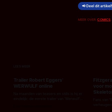
📢 Deel dit artikel
MEER OVER:
COMICS
LEES MEER
Trailer Robert Eggers'
Fitzgera
WERWULF online
voor mo
Skeleto
Na maanden van teasers en stills is hij er
eindelijk: de eerste trailer van 'Werwulf'.
Fans van '
De nieuwe film van Robert Eggers toont
verheugen
Door Thomas Vanbrabant
- zoals we van hem kennen - een rauwe
samenwerki