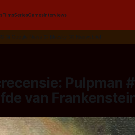
s
Films
Series
Games
Interviews
SS
📰
Google News
🦋
Bluesky
✉️
Nieuwsbrief
recensie: Pulpman #
ofde van Frankenstei