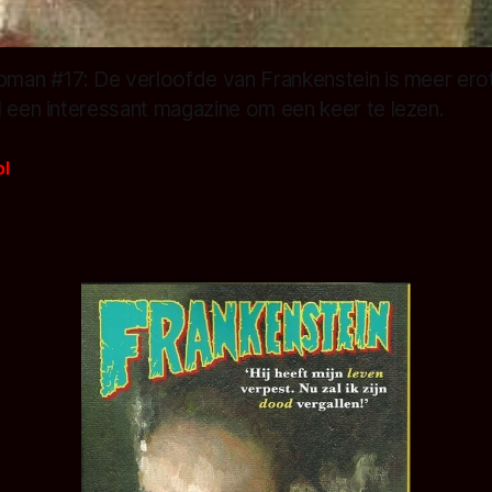
lpman #17: De verloofde van Frankenstein is meer erot
l een interessant magazine om een keer te lezen.
ol
5