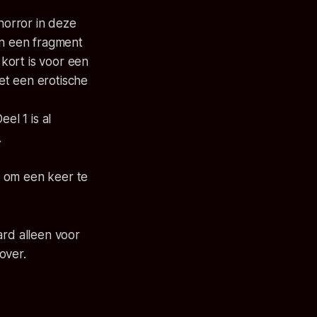
horror in deze
en een fragment
 kort is voor een
et een erotische
Deel 1 is al
.
 om een keer te
ard alleen voor
over.