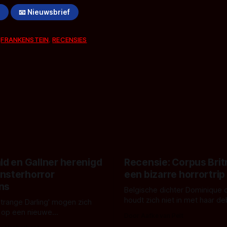
!
📧 Nieuwsbrief
,
FRANKENSTEIN
,
RECENSIES
ld en Gallner herenigd
Recensie: Corpus Brit
nsterhorror
een bizarre horrortrip
ns
Belgische dichter Dominique 
houdt zich niet in met haar d
Strange Darling' mogen zich
De cover, een digitaal gerend
 op een nieuwe
Door Aafke van Pelt
bizar muterend lichaam tegen
ng tussen Willa Fitzgerald,