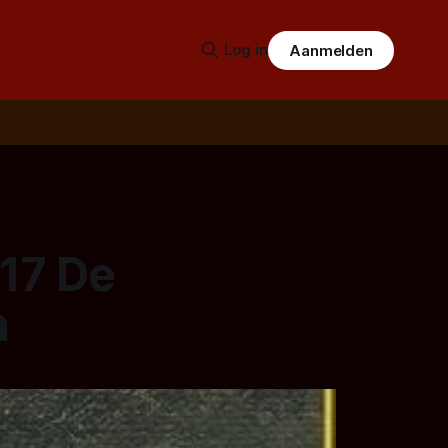
Log in
Aanmelden
17 De
n