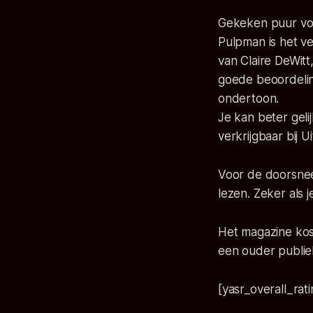
Gekeken puur vo
Pulpman
is het v
van
Claire DeWitt
goede beoordelin
ondertoon.
Je kan beter geli
verkrijgbaar bij U
Voor de doorsnee
lezen. Zeker als 
Het magazine kost
een ouder publiek
[yasr_overall_rat