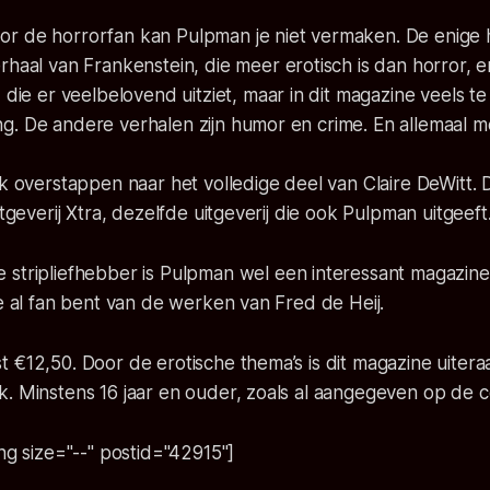
or de horrorfan kan
Pulpman
je niet vermaken. De enige 
erhaal van Frankenstein, die meer erotisch is dan horror, 
, die er veelbelovend uitziet, maar in dit magazine veels te
g. De andere verhalen zijn humor en crime. En allemaal m
jk overstappen naar het volledige deel van
Claire DeWitt
. 
itgeverij Xtra, dezelfde uitgeverij die ook
Pulpman
uitgeeft
 stripliefhebber is
Pulpman
wel een interessant magazine
je al fan bent van de werken van Fred de Heij.
 €12,50. Door de erotische thema’s is dit magazine uitera
. Minstens 16 jaar en ouder, zoals al aangegeven op de c
ing size="--" postid="42915"]