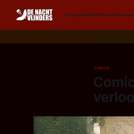
Vacatures
Nederhorror
Recensie
Volg ons op:
📣
R
COMICS
Comic
verlo