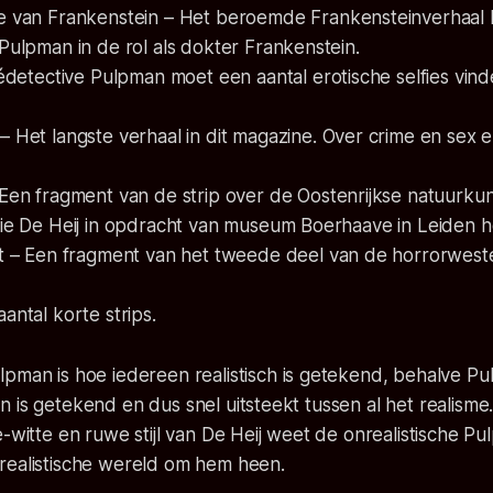
e van Frankenstein
– Het beroemde Frankensteinverhaal 
Pulpman in de rol als dokter Frankenstein.
édetective Pulpman moet een aantal erotische selfies vin
– Het langste verhaal in dit magazine. Over crime en sex
Een fragment van de strip over de Oostenrijkse natuurku
die De Heij in opdracht van museum Boerhaave in Leiden h
t
– Een fragment van het tweede deel van de horrorwes
antal korte strips.
lpman
is hoe iedereen realistisch is getekend, behalve Pul
 is getekend en dus snel uitsteekt tussen al het realism
e-witte en ruwe stijl van De Heij weet de onrealistische 
realistische wereld om hem heen.