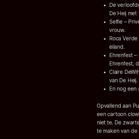
De verloofd
De Heij met 
Selfie
– Priv
vrouw.
Roca Verde
eiland.
Ehrenfest
– 
Ehrenfest, 
Claire DeWit
van De Heij.
En nog een a
Opvallend aan
Pu
een cartoon clown
niet te. De zwart
te maken van de 