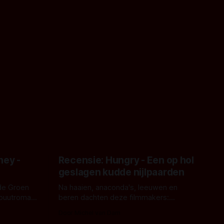
ney -
Recensie: Hungry - Een op hol
geslagen kudde nijlpaarden
de Groen
Na haaien, anaconda's, leeuwen en
ebuutroman.
beren dachten deze filmmakers:
erd en
waarom geen nijlpaarden? Regisseur
Door Michel van Dam
 een
James Nunn doet het gewoon en aan