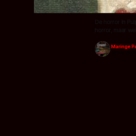
De horror in Pu
horror, maar we
Maringe P
26 nov. 201