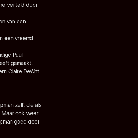
herverteld door
den van een
 en een vreemd
ndige Paul
eeft gemaakt.
tern
Claire DeWitt
pman zelf, die als
e. Maar ook weer
Pulpman goed deel