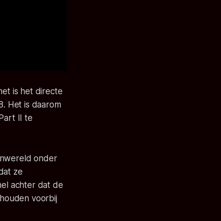
et is het directe
8. Het is daarom
art II te
tenwereld onder
dat ze
el achter dat de
lhouden voorbij