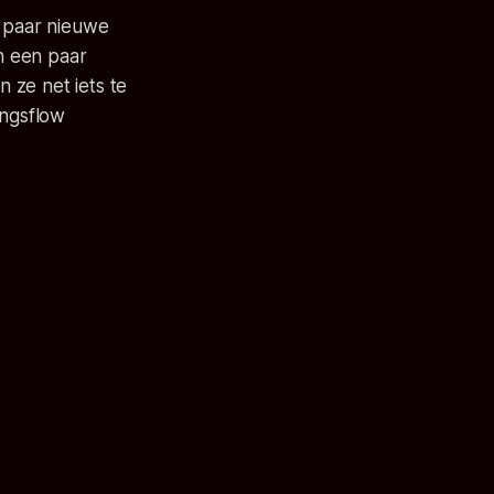
e paar nieuwe
en een paar
 ze net iets te
ingsflow