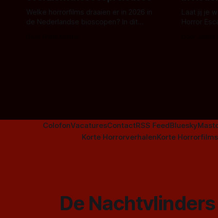
Welke horrorfilms draaien er in 2026 in
Laat jij je
de Nederlandse bioscopen? In dit
Horror Esc
overzicht vind je nu al bijna 50 horror- en
om te spel
Door Frank Mulder
Door Janita
aanverwante films.
Colofon
Vacatures
Contact
RSS Feed
Bluesky
Mast
Korte Horrorverhalen
Korte Horrorfilms
De Nachtvlinders 