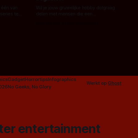
 één van
Wil je jouw gruwelijke hobby dolgraag
series te
delen met mensen die een
aardappelschilmes al eng vinden?
Door Marloes Keeris, Gerben Prins
 specifiek
Probeer ze eens op te warmen met een
f The
instapmodel horrorfilm.
orror is
n aantal
duistere of
ics
Gadget
Horrortips
Infographics
Werkt op
Ghost
2026
No Geeks, No Glory
ster entertainment