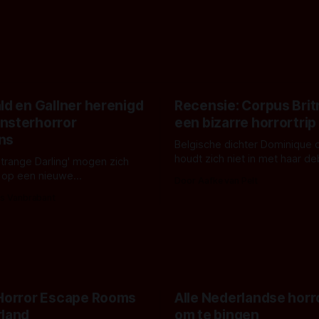
ld en Gallner herenigd
Recensie: Corpus Brit
nsterhorror
een bizarre horrortrip
ns
Belgische dichter Dominique 
houdt zich niet in met haar d
Strange Darling' mogen zich
De cover, een digitaal gerend
 op een nieuwe
Door Aafke van Pelt
bizar muterend lichaam tegen
ng tussen Willa Fitzgerald,
s Vanbrabant
pastelroze- en blauwe achter
r en regisseur J.T. Mollner.
belooft iets kleurrijks maar
zijn ze te zien in 'Skeletons',
onheilspellends, iets ongrijpb
 creature feature waarvoor
maakt De Groen met ieder wo
zijn gestart in Australië.
 Horror Escape Rooms
Alle Nederlandse horr
rland
om te bingen