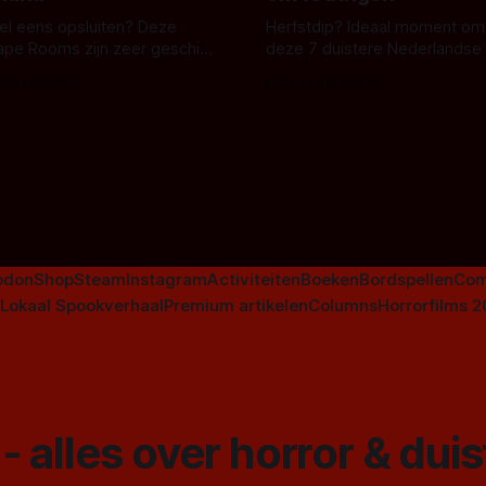
 wel eens opsluiten? Deze
Herfstdip? Ideaal moment om
ape Rooms zijn zeer geschikt
deze 7 duistere Nederlandse 
en voor horrorliefhebbers.
bingen! Bij nederhorror denk je al snel
 van Leeuwen
Door Frank Mulder
aan horrorfilms, waarschijnlijk
aan De Lift, Amsterdamned o
Johnsons. Maar Nederlandse h
niet beperkt tot films. Hier ee
Nederlandse tv-series uit het 
horrorgenre. Als
odon
Shop
Steam
Instagram
Activiteiten
Boeken
Bordspellen
Com
Lokaal Spookverhaal
Premium artikelen
Columns
Horrorfilms 
- alles over horror & dui