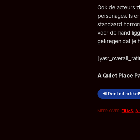
Ook de acteurs zi
personages. Is er
standaard horror
voor de hand ligg
gekregen dat je h
[yasr_overall_rat
A Quiet Place Par
📢 Deel dit artikel
MEER OVER:
FILMS
,
A