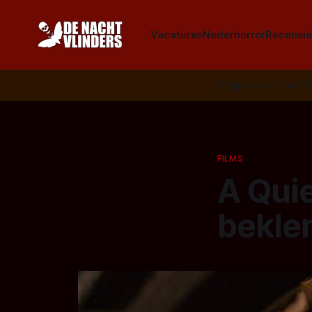
Vacatures
Nederhorror
Recensie
Volg ons op:
📣
R
FILMS
A Quie
bekle