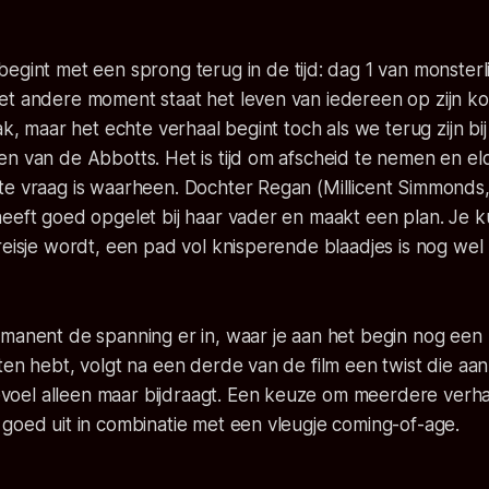
begint met een sprong terug in de tijd: dag 1 van monsterli
t andere moment staat het leven van iedereen op zijn kop
aak, maar het echte verhaal begint toch als we terug zijn b
n van de Abbotts. Het is tijd om afscheid te nemen en el
te vraag is waarheen. Dochter Regan (Millicent Simmonds,
heeft goed opgelet bij haar vader en maakt een plan. Je 
reisje wordt, een pad vol knisperende blaadjes is nog wel
manent de spanning er in, waar je aan het begin nog een 
ten hebt, volgt na een derde van de film een twist die aan
el alleen maar bijdraagt. Een keuze om meerdere verhaa
goed uit in combinatie met een vleugje coming-of-age.