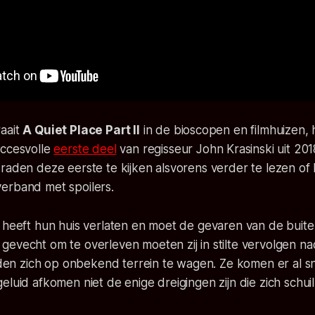
aait
A Quiet Place Part II
in de bioscopen en filmhuizen, h
uccesvolle
eerste deel
van regisseur John Krasinski uit 201
raden deze eerste te kijken alsvorens verder te lezen of P
erband met spoilers.
t heeft hun huis verlaten en moet de gevaren van de bui
evecht om te overleven moeten zij in stilte vervolgen na
 zich op onbekend terrein te wagen. Ze komen er al sn
eluid afkomen niet de enige dreigingen zijn die zich schui