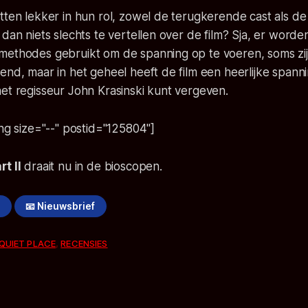
tten lekker in hun rol, zowel de terugkerende cast als d
 dan niets slechts te vertellen over de film? Sja, er word
methodes gebruikt om de spanning op te voeren, soms zijn
end, maar in het geheel heeft de film een heerlijke spann
et regisseur John Krasinski kunt vergeven.
ing size="--" postid="125804"]
t II
draait nu in de bioscopen.
!
📧 Nieuwsbrief
 QUIET PLACE
,
RECENSIES