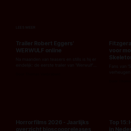
LEES MEER
Trailer Robert Eggers'
Fitzgera
WERWULF online
voor mo
Skeleto
Na maanden van teasers en stills is hij er
eindelijk: de eerste trailer van 'Werwulf'.
Fans van '
De nieuwe film van Robert Eggers toont
verheugen
Door Thomas Vanbrabant
- zoals we van hem kennen - een rauwe
samenwerki
Door Thoma
en kille stijl vol folklore en mythe. Het
Kyle Gallne
topic deze keer is (kon het het al
Binnenkort 
raden?)... de weerwolf. Kijk je mee?
een nieuwe
de opnames 
Horrorfilms 2026 - Jaarlijks
Top 15:
overzicht bioscoopreleases
in Nede