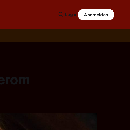
Log in
Aanmelden
derom