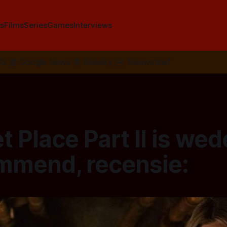
s
Films
Series
Games
Interviews
SS
📰
Google News
🦋
Bluesky
✉️
Nieuwsbrief
t Place Part II is we
mmend, recensie: