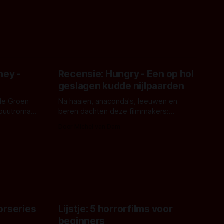
ney -
Recensie: Hungry - Een op hol
geslagen kudde nijlpaarden
de Groen
Na haaien, anaconda's, leeuwen en
ebuutroman.
beren dachten deze filmmakers:
erd en
waarom geen nijlpaarden? Regisseur
Door Michel van Dam
 een
James Nunn doet het gewoon en aan
grond,
ons om te oordelen of dat goed uitpakt
met Hungry of niet.
aars. En dat
ord waar.
orseries
Lijstje: 5 horrorfilms voor
beginners