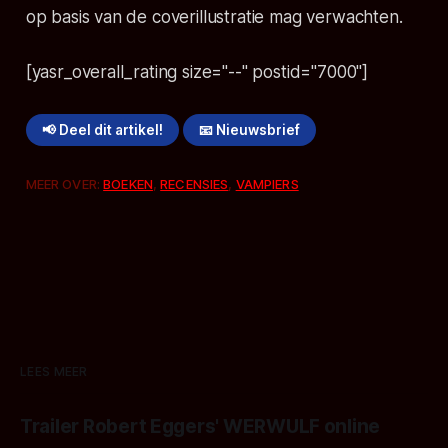
op basis van de coverillustratie mag verwachten.
[yasr_overall_rating size="--" postid="7000"]
📢 Deel dit artikel!
📧 Nieuwsbrief
MEER OVER:
BOEKEN
,
RECENSIES
,
VAMPIERS
LEES MEER
Trailer Robert Eggers' WERWULF online