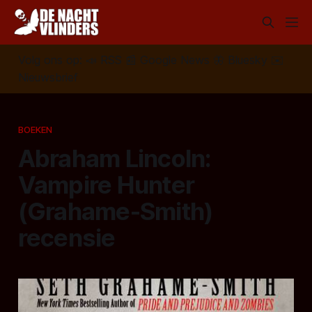
Volg ons op:
📣
RSS
📰
Google News
🦋
Bluesky
✉️
Nieuwsbrief
BOEKEN
Abraham Lincoln:
Vampire Hunter
(Grahame-Smith)
recensie