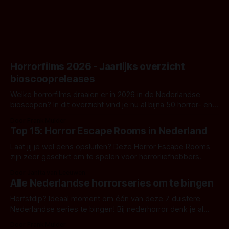
Horrorfilms 2026 - Jaarlijks overzicht
bioscoopreleases
Welke horrorfilms draaien er in 2026 in de Nederlandse
bioscopen? In dit overzicht vind je nu al bijna 50 horror- en
aanverwante films.
Door Frank Mulder
Top 15: Horror Escape Rooms in Nederland
Laat jij je wel eens opsluiten? Deze Horror Escape Rooms
zijn zeer geschikt om te spelen voor horrorliefhebbers.
Door Janita van Leeuwen
Alle Nederlandse horrorseries om te bingen
Herfstdip? Ideaal moment om één van deze 7 duistere
Nederlandse series te bingen! Bij nederhorror denk je al
snel aan horrorfilms, waarschijnlijk specifiek aan De Lift,
Door Frank Mulder