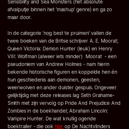
Sensibility and Sea Monsters
(het absolute
afvalputje binnen het ‘mashup’ genre) en ga zo
maar door.
In de categorie ‘nog best te pruimen’ vallen de
twee boeken van de Britse schrijver A. E. Moorat;
Queen Victoria: Demon Hunter
(leuk) en
Henry
VIII: Wolfman
(alweer iets minder) Moorat - een
pseudoniem van Andrew Holmes - nam hierin
bekende historische figuren en koppelde hen én
hun geschiedenis aan demonen, geesten,
weerwolven en ander duister gespuis. Ongeveer
gelijktijdig met deze releases lag Seth Grahame-
Smith met zijn vervolg op
Pride And Prejudice And
Zombies
in de boekhandel;
Abraham Lincoln:
Vampire Hunter
. De wat knullig ogende
boektrailer - die ook
hier
op De Nachtvlinders