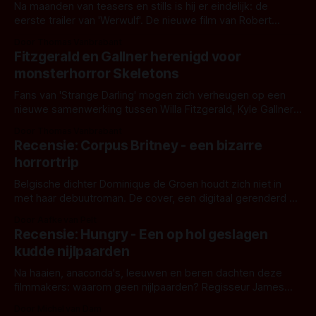
Na maanden van teasers en stills is hij er eindelijk: de
eerste trailer van 'Werwulf'. De nieuwe film van Robert
Eggers toont - zoals we van hem kennen - een rauwe en
Door Thomas Vanbrabant
kille stijl vol folklore en mythe. Het topic deze keer is (kon
Fitzgerald en Gallner herenigd voor
het het al raden?)... de weerwolf. Kijk je mee?
monsterhorror Skeletons
Fans van 'Strange Darling' mogen zich verheugen op een
nieuwe samenwerking tussen Willa Fitzgerald, Kyle Gallner
en regisseur J.T. Mollner. Binnenkort zijn ze te zien in
Door Thomas Vanbrabant
'Skeletons', een nieuwe creature feature waarvoor de
Recensie: Corpus Britney - een bizarre
opnames zijn gestart in Australië.
horrortrip
Belgische dichter Dominique de Groen houdt zich niet in
met haar debuutroman. De cover, een digitaal gerenderd en
bizar muterend lichaam tegen een pastelroze- en blauwe
Door Aafke van Pelt
achtergrond, belooft iets kleurrijks maar onheilspellends,
Recensie: Hungry - Een op hol geslagen
iets ongrijpbaars. En dat maakt De Groen met ieder woord
kudde nijlpaarden
waar.
Na haaien, anaconda's, leeuwen en beren dachten deze
filmmakers: waarom geen nijlpaarden? Regisseur James
Nunn doet het gewoon en aan ons om te oordelen of dat
Door Michel van Dam
goed uitpakt met Hungry of niet.