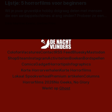
Amsterdamned of The Johnsons. Maar Nederlandse horror
Lijstje: 5 horrorfilms voor beginners
is niet beperkt tot films. Hier een aantal Nederlandse tv-
series uit het duistere of horrorgenre. Als
Wil je jouw gruwelijke hobby dolgraag delen met mensen
die een aardappelschilmes al eng vinden? Probeer ze eens
op te warmen met een instapmodel horrorfilm.
Door Marloes Keeris, Gerben Prins
Colofon
Vacatures
Contact
RSS Feed
Bluesky
Mastodon
Shop
Steam
Instagram
Activiteiten
Boeken
Bordspellen
Comics
Gadget
Horrortips
Infographics
Korte Horrorverhalen
Korte Horrorfilms
Lokaal Spookverhaal
Premium artikelen
Columns
Horrorfilms 2026
No Geeks, No Glory
Werkt op
Ghost