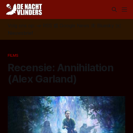
Volg ons op:
📣
RSS
📰
Google News
🦋
Bluesky
✉️
Nieuwsbrief
FILMS
Recensie: Annihilation
(Alex Garland)