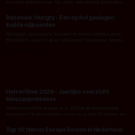
met haar debuutroman. De cover, een digitaal gerenderd en
bizar muterend lichaam tegen een pastelroze- en blauwe
Door Aafke van Pelt
achtergrond, belooft iets kleurrijks maar onheilspellends,
Recensie: Hungry - Een op hol geslagen
iets ongrijpbaars. En dat maakt De Groen met ieder woord
kudde nijlpaarden
waar.
Na haaien, anaconda's, leeuwen en beren dachten deze
filmmakers: waarom geen nijlpaarden? Regisseur James
Nunn doet het gewoon en aan ons om te oordelen of dat
Door Michel van Dam
goed uitpakt met Hungry of niet.
Horrorfilms 2026 - Jaarlijks overzicht
bioscoopreleases
Welke horrorfilms draaien er in 2026 in de Nederlandse
bioscopen? In dit overzicht vind je nu al bijna 50 horror- en
aanverwante films.
Door Frank Mulder
Top 15: Horror Escape Rooms in Nederland