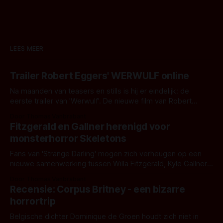
LEES MEER
Trailer Robert Eggers' WERWULF online
Na maanden van teasers en stills is hij er eindelijk: de
eerste trailer van 'Werwulf'. De nieuwe film van Robert
Eggers toont - zoals we van hem kennen - een rauwe en
Door Thomas Vanbrabant
kille stijl vol folklore en mythe. Het topic deze keer is (kon
Fitzgerald en Gallner herenigd voor
het het al raden?)... de weerwolf. Kijk je mee?
monsterhorror Skeletons
Fans van 'Strange Darling' mogen zich verheugen op een
nieuwe samenwerking tussen Willa Fitzgerald, Kyle Gallner
en regisseur J.T. Mollner. Binnenkort zijn ze te zien in
Door Thomas Vanbrabant
'Skeletons', een nieuwe creature feature waarvoor de
Recensie: Corpus Britney - een bizarre
opnames zijn gestart in Australië.
horrortrip
Belgische dichter Dominique de Groen houdt zich niet in