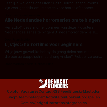
Laat jij je wel eens opsluiten? Deze Horror Escape Rooms
zijn zeer geschikt om te spelen voor horrorliefhebbers.
Door Janita van Leeuwen
Alle Nederlandse horrorseries om te bingen
Herfstdip? Ideaal moment om één van deze 7 duistere
Nederlandse series te bingen! Bij nederhorror denk je al
snel aan horrorfilms, waarschijnlijk specifiek aan De Lift,
Door Frank Mulder
Amsterdamned of The Johnsons. Maar Nederlandse horror
Lijstje: 5 horrorfilms voor beginners
is niet beperkt tot films. Hier een aantal Nederlandse tv-
series uit het duistere of horrorgenre. Als
Wil je jouw gruwelijke hobby dolgraag delen met mensen
die een aardappelschilmes al eng vinden? Probeer ze eens
op te warmen met een instapmodel horrorfilm.
Door Marloes Keeris, Gerben Prins
Colofon
Vacatures
Contact
RSS Feed
Bluesky
Mastodon
Shop
Steam
Instagram
Activiteiten
Boeken
Bordspellen
Comics
Gadget
Horrortips
Infographics