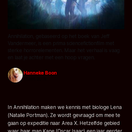
Annihilation, gebaseerd op het boek van Jeff
Vandermeer, is een prima sciencefictionfilm met
sterke horrorelementen. Maar het verhaal is vaag
en laat je achter met een hoop vragen.
Hanneke Boon
11 mrt. 2018
In Annihilation maken we kennis met biologe Lena
(Natalie Portman). Ze wordt gevraagd om mee te
gaan op expeditie naar Area X. Hetzelfde gebied
waar haar man Kane (Oscar Isaac) een jaar eerder