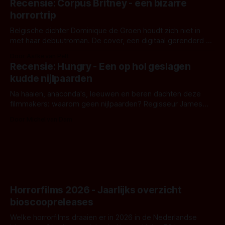
Recensie: Corpus Britney - een bizarre
opnames zijn gestart in Australië.
horrortrip
Belgische dichter Dominique de Groen houdt zich niet in
met haar debuutroman. De cover, een digitaal gerenderd en
bizar muterend lichaam tegen een pastelroze- en blauwe
Door Aafke van Pelt
achtergrond, belooft iets kleurrijks maar onheilspellends,
Recensie: Hungry - Een op hol geslagen
iets ongrijpbaars. En dat maakt De Groen met ieder woord
kudde nijlpaarden
waar.
Na haaien, anaconda's, leeuwen en beren dachten deze
filmmakers: waarom geen nijlpaarden? Regisseur James
Nunn doet het gewoon en aan ons om te oordelen of dat
Door Michel van Dam
goed uitpakt met Hungry of niet.
Horrorfilms 2026 - Jaarlijks overzicht
bioscoopreleases
Welke horrorfilms draaien er in 2026 in de Nederlandse