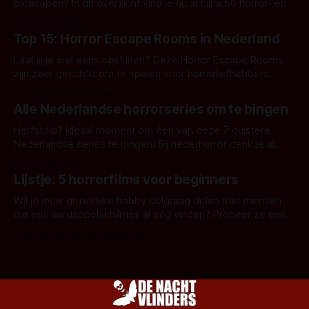
bioscopen? In dit overzicht vind je nu al bijna 50 horror- en
aanverwante films.
Door Frank Mulder
Top 15: Horror Escape Rooms in Nederland
Laat jij je wel eens opsluiten? Deze Horror Escape Rooms
zijn zeer geschikt om te spelen voor horrorliefhebbers.
Door Janita van Leeuwen
Alle Nederlandse horrorseries om te bingen
Herfstdip? Ideaal moment om één van deze 7 duistere
Nederlandse series te bingen! Bij nederhorror denk je al
snel aan horrorfilms, waarschijnlijk specifiek aan De Lift,
Door Frank Mulder
Amsterdamned of The Johnsons. Maar Nederlandse horror
Lijstje: 5 horrorfilms voor beginners
is niet beperkt tot films. Hier een aantal Nederlandse tv-
series uit het duistere of horrorgenre. Als
Wil je jouw gruwelijke hobby dolgraag delen met mensen
die een aardappelschilmes al eng vinden? Probeer ze eens
op te warmen met een instapmodel horrorfilm.
Door Marloes Keeris, Gerben Prins