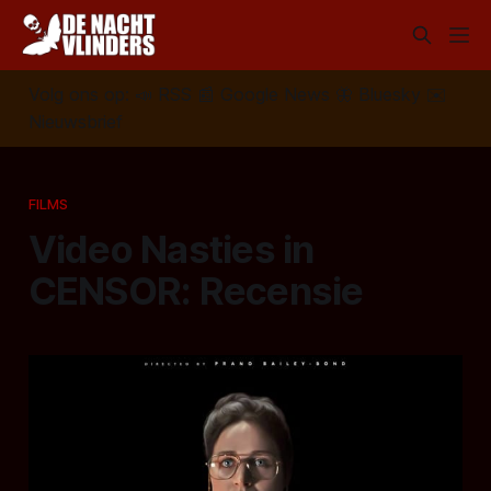
Volg ons op:
📣
RSS
📰
Google News
🦋
Bluesky
✉️
Nieuwsbrief
FILMS
Video Nasties in
CENSOR: Recensie