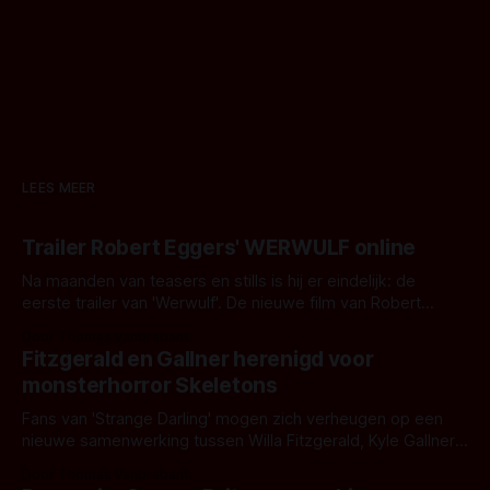
LEES MEER
Trailer Robert Eggers' WERWULF online
Na maanden van teasers en stills is hij er eindelijk: de
eerste trailer van 'Werwulf'. De nieuwe film van Robert
Eggers toont - zoals we van hem kennen - een rauwe en
Door Thomas Vanbrabant
kille stijl vol folklore en mythe. Het topic deze keer is (kon
Fitzgerald en Gallner herenigd voor
het het al raden?)... de weerwolf. Kijk je mee?
monsterhorror Skeletons
Fans van 'Strange Darling' mogen zich verheugen op een
nieuwe samenwerking tussen Willa Fitzgerald, Kyle Gallner
en regisseur J.T. Mollner. Binnenkort zijn ze te zien in
Door Thomas Vanbrabant
'Skeletons', een nieuwe creature feature waarvoor de