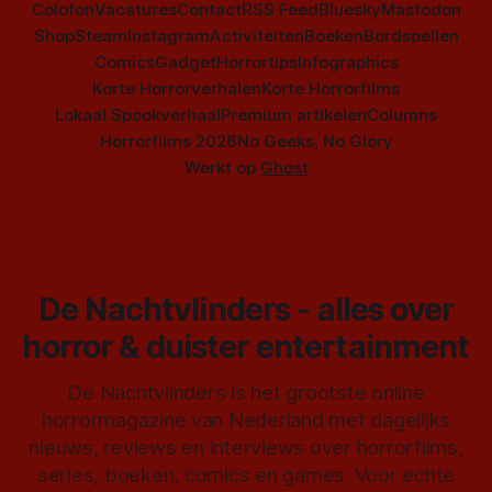
Colofon
Vacatures
Contact
RSS Feed
Bluesky
Mastodon
Shop
Steam
Instagram
Activiteiten
Boeken
Bordspellen
Comics
Gadget
Horrortips
Infographics
Korte Horrorverhalen
Korte Horrorfilms
Lokaal Spookverhaal
Premium artikelen
Columns
Horrorfilms 2026
No Geeks, No Glory
Werkt op
Ghost
De Nachtvlinders - alles over
horror & duister entertainment
De Nachtvlinders is het grootste online
horrormagazine van Nederland met dagelijks
nieuws, reviews en interviews over horrorfilms,
series, boeken, comics en games. Voor echte