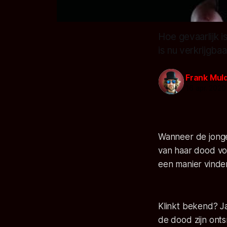
Hoe gevaarlijk 
is nu verkrijgb
Frank Mul
16 apr. 2020
Wanneer de jonge
van haar dood vo
een manier vinde
Klinkt bekend? J
de dood zijn ont