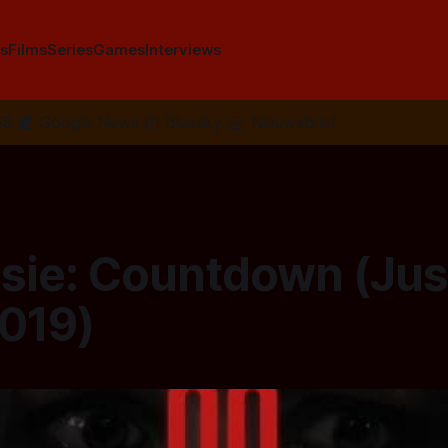
s
Films
Series
Games
Interviews
SS
📰
Google News
🦋
Bluesky
✉️
Nieuwsbrief
sie: Countdown (Jus
2019)