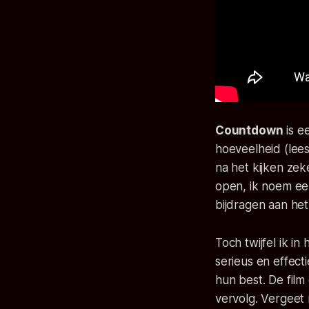
Countdown
is e
hoeveelheid (lees
na het kijken zek
open, ik noem ee
bijdragen aan he
Toch twijfel ik i
serieus en effect
hun best. De fil
vervolg. Vergeet 