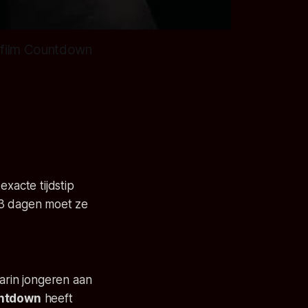
orfilm Countdown
xacte tijdstip
 3 dagen moet ze
arin jongeren aan
ntdown
heeft