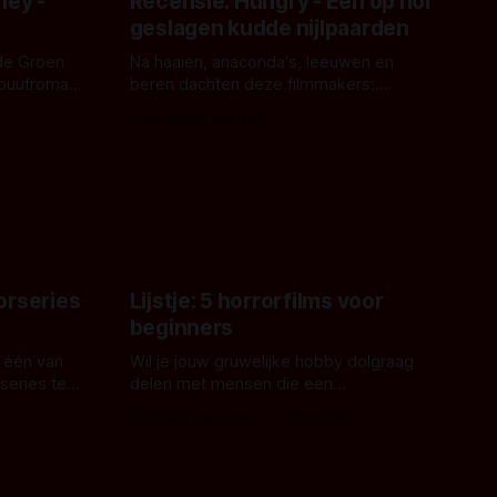
ney -
Recensie: Hungry - Een op hol
geslagen kudde nijlpaarden
de Groen
Na haaien, anaconda's, leeuwen en
ebuutroman.
beren dachten deze filmmakers:
erd en
waarom geen nijlpaarden? Regisseur
Door Michel van Dam
 een
James Nunn doet het gewoon en aan
grond,
ons om te oordelen of dat goed uitpakt
met Hungry of niet.
aars. En dat
ord waar.
orseries
Lijstje: 5 horrorfilms voor
beginners
 één van
Wil je jouw gruwelijke hobby dolgraag
series te
delen met mensen die een
aardappelschilmes al eng vinden?
Door Marloes Keeris, Gerben Prins
 specifiek
Probeer ze eens op te warmen met een
f The
instapmodel horrorfilm.
orror is
n aantal