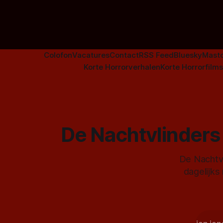
Colofon
Vacatures
Contact
RSS Feed
Bluesky
Mast
Korte Horrorverhalen
Korte Horrorfilms
De Nachtvlinders 
De Nachtvl
dagelijks