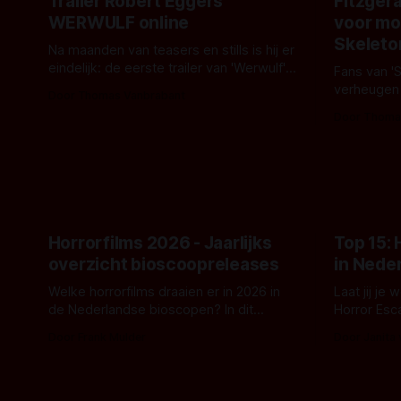
Trailer Robert Eggers'
Fitzgera
WERWULF online
voor mo
Skeleto
Na maanden van teasers en stills is hij er
eindelijk: de eerste trailer van 'Werwulf'.
Fans van '
De nieuwe film van Robert Eggers toont
verheugen
Door Thomas Vanbrabant
- zoals we van hem kennen - een rauwe
samenwerki
Door Thoma
en kille stijl vol folklore en mythe. Het
Kyle Gallne
topic deze keer is (kon het het al
Binnenkort 
raden?)... de weerwolf. Kijk je mee?
een nieuwe
de opnames 
Horrorfilms 2026 - Jaarlijks
Top 15:
overzicht bioscoopreleases
in Nede
Welke horrorfilms draaien er in 2026 in
Laat jij je
de Nederlandse bioscopen? In dit
Horror Esc
overzicht vind je nu al bijna 50 horror- en
om te spel
Door Frank Mulder
Door Janita
aanverwante films.