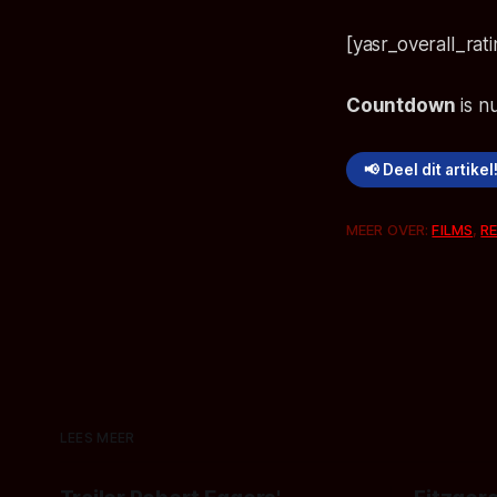
[yasr_overall_rati
Countdown
is n
📢 Deel dit artikel
MEER OVER:
FILMS
,
R
LEES MEER