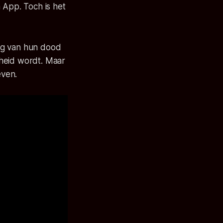
m
App
. Toch is het
dag van hun dood
jkheid wordt. Maar
even.