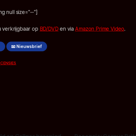
ng null size="--"]
u verkrijgbaar op
BD/DVD
en via
Amazon Prime Video
.
!
📧 Nieuwsbrief
ECENSIES