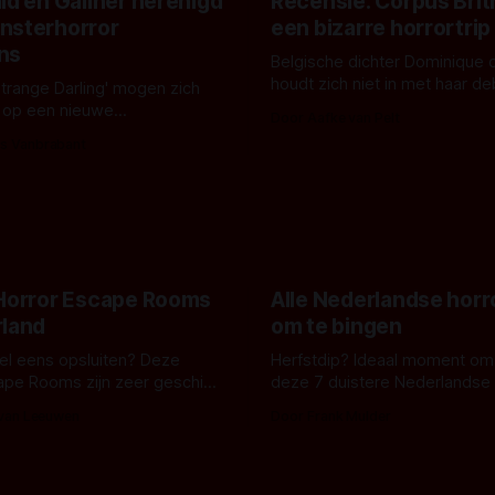
ld en Gallner herenigd
Recensie: Corpus Brit
nsterhorror
een bizarre horrortrip
ns
Belgische dichter Dominique 
houdt zich niet in met haar d
Strange Darling' mogen zich
De cover, een digitaal gerend
 op een nieuwe
Door Aafke van Pelt
bizar muterend lichaam tegen
ng tussen Willa Fitzgerald,
s Vanbrabant
pastelroze- en blauwe achter
r en regisseur J.T. Mollner.
belooft iets kleurrijks maar
zijn ze te zien in 'Skeletons',
onheilspellends, iets ongrijpb
 creature feature waarvoor
maakt De Groen met ieder wo
zijn gestart in Australië.
 Horror Escape Rooms
Alle Nederlandse horr
rland
om te bingen
 wel eens opsluiten? Deze
Herfstdip? Ideaal moment om
ape Rooms zijn zeer geschikt
deze 7 duistere Nederlandse 
en voor horrorliefhebbers.
bingen! Bij nederhorror denk je al snel
 van Leeuwen
Door Frank Mulder
aan horrorfilms, waarschijnlijk
aan De Lift, Amsterdamned o
Johnsons. Maar Nederlandse h
niet beperkt tot films. Hier ee