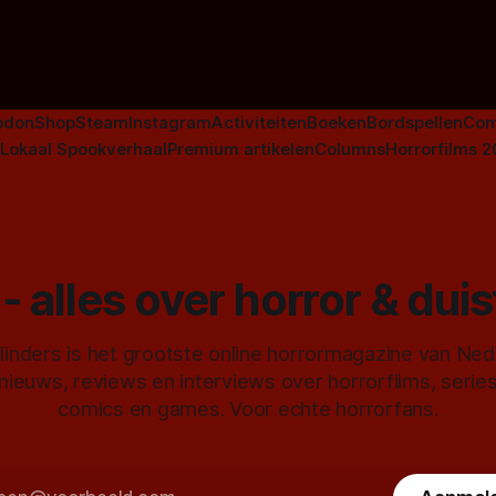
Nederlandse tv-series uit het 
horrorgenre. Als
odon
Shop
Steam
Instagram
Activiteiten
Boeken
Bordspellen
Com
Lokaal Spookverhaal
Premium artikelen
Columns
Horrorfilms 
- alles over horror & dui
inders is het grootste online horrormagazine van Ne
 nieuws, reviews en interviews over horrorfilms, serie
comics en games. Voor echte horrorfans.