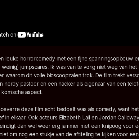
en leuke horrorcomedy met een fijne spanningsopbouw en
 weinig) jumpscares. Ik was van te vorig niet weg van het
er waarom dit volle bioscoopzalen trok. De film trekt versc
n nerdy pastoor en een hacker als eigenaar van een telef
t komische aspect.
n hoeverre deze film echt bedoelt was als comedy, want het t
ief in elkaar. Ook acteurs Elizabeth Lail en Jordan Callow
m eindigt dan wel weer erg jammer met een knipoog voor e
niet om nog een stukje van de aftiteling te kijken voor ee