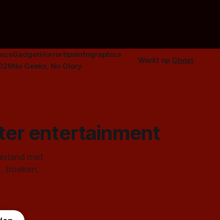
duistere of
ics
Gadget
Horrortips
Infographics
Werkt op
Ghost
2026
No Geeks, No Glory
ster entertainment
derland met
s, boeken,