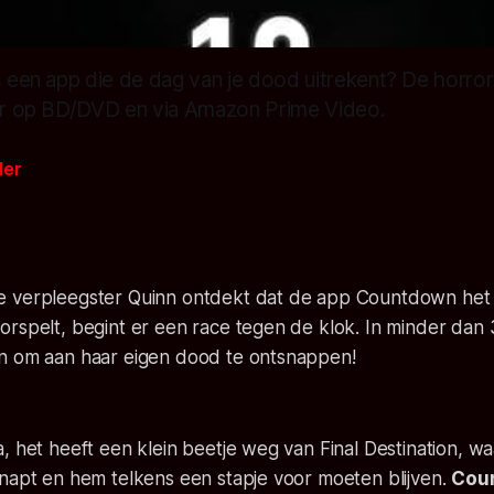
is een app die de dag van je dood uitrekent? De horr
aar op BD/DVD en via Amazon Prime Video.
der
 verpleegster Quinn ontdekt dat de app Countdown het e
orspelt, begint er een race tegen de klok. In minder dan
n om aan haar eigen dood te ontsnappen!
a, het heeft een klein beetje weg van
Final Destination
, wa
snapt en hem telkens een stapje voor moeten blijven.
Cou