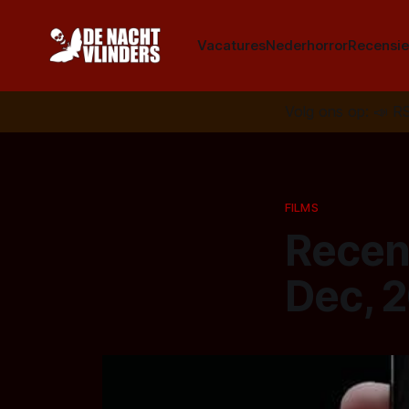
Vacatures
Nederhorror
Recensie
Volg ons op:
📣
R
FILMS
Recen
Dec, 